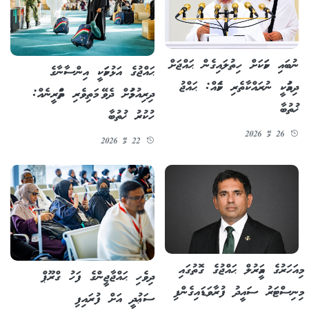
ނުބައި ކަމަކަށް ހިތުލައިގެން ޙައްޖަށް
ޙައްޖުގެ އަޅުކަމަކީ އިންސާނާގެ
ދިއުމަކީ ނުރައްކާތެރި ކަމެއް: ޙައްޖު
ދިރިއުޅުމަށް ދެވޭ މަތިވެރި ތަމްރީނެއް:
ޚުތުބާ
ހުކުރު ޚުތުބާ
26 މޭ 2026
22 މޭ 2026
މިއަހަރުގެ އަމީރުލް ޙައްޖުގެ ގޮތުގައި
ދިވެހި ޙައްޖާޖީންގެ ފަހު ގްރޫޕް
މިނިސްޓަރު ސައީދު ފުރާވަޑައިގެންފި
ސަޢުދީ އަށް ފުރައިފި