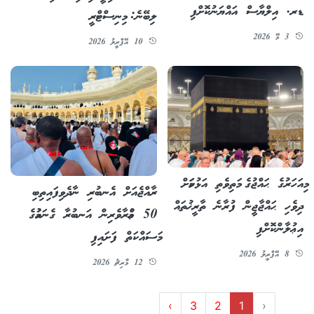
ޑރ. އިލްޔާސް އައްޔަނުކޮށްފި
ލިބޭނެ: މިނިސްޓްރީ
3 މޭ 2026
10 އޭޕްރީލު 2026
މިއަހަރުގެ ޙައްޖުގެ މަތިވެތި އަޅުކަމަށް
ރާއްޖެއަށް އެނބުރި ނާދެވިފައިތިބި
ދިވެހި ޙައްޖާޖީން ފުރާނެ ތާރީޚުތައް
50 ޢުމްރާވެރިން އަނބުރާ ގެނައުމުގެ
އިޢުލާންކޮށްފި
މަސައްކަތް ފަށައިފި
8 އޭޕްރީލު 2026
12 މާރިޗު 2026
›
3
2
1
‹