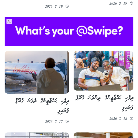
19 މޭ 2026
19 މޭ 2026
Ad
ދިވެހި ޙައްޖާޖީންގެ ތިންވަނަ ގްރޫޕް
ދިވެހި ޙައްޖާޖީންގެ ދެވަނަ ގްރޫޕް
ފުރައިފި
ފުރައިފި
18 މޭ 2026
17 މޭ 2026