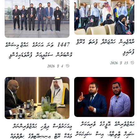
ރާއްޖެއިން ހައްޖަށްދާ ފުރަތަމަ ގްރޫޕް
1447 ވަނަ އަހަރުގެ ޙައްޖު މިޝަންގެ
ފުރައިފި
މެންބަރުން ސަޢުދީއަށް ފުރާވަޑައިގެންފި
15 މޭ 2026
4 މޭ 2026
ޙައްޖުވެރިންގެ އޮފީހުގެ ވެރިއަކަށް
މިއަހަރުވެސް ދިވެހި ޙައްޖުވެރިންނަށް
ޝައިޚް އިމްތިޠާއު، އިސް ޝައިޚަކަށް
މައްކާ ރޫޓް އިނީޝިއޭޓިވްގެ ޚިދުމަތްތައް