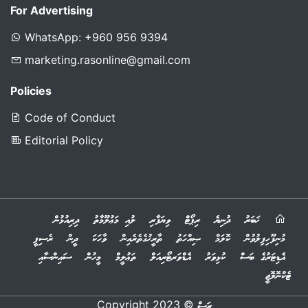
For Advertising
WhatsApp: +960 956 9394
marketing.rasonline@gmail.com
Policies
Code of Conduct
Editorial Policy
ޚަބަރު
ދުނިޔެ
ރިޕޯޓް
ވިޔަފާރި
ލުއި މަޢުލޫމާތު
ދިރިއުޅުން
މުނިފޫހިފިލުވުން
ކޮލަމް
ޞިއްހަތު
ތާރީޚުގެތެރެއިން
ވާހަކަ
ދީން
ރެސިޕީ
އެޑިޓަރުގެ ބަސް
ކުޅިވަރު
އެޑްވަރޓޯރިއަލް
ތަޢުލީމް
މީހުން
ސައިންސާއި
ޓެކްނޮލޮޖީ
© 2023 Copyright
ރަސް