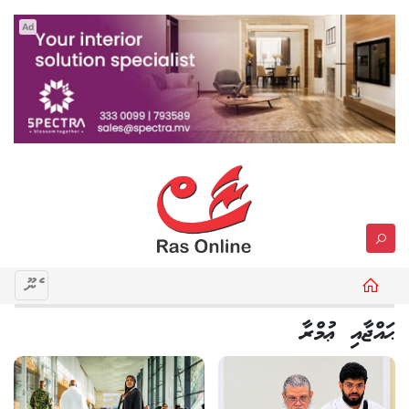
Ad
މެނޫ
ޙައްޖާއި ޢުމްރާ