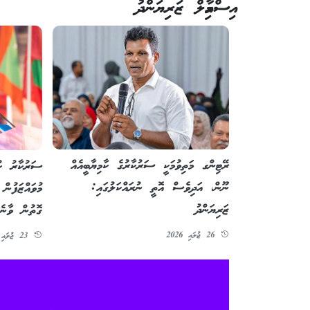
އިސްމާއިލް ޒަރިޔަންދު
ރޭޓިންގ މަތިވުމަކީ ސަރުކާރުގެ ކާމިޔާބީއެއް
ނޫން، އަދިވެސް އޮތީ ނުރައްކަލުގައި:
މުވައްޒަފުން
ޒަރިޔަންދު
ގޮތުން ވާނެ
26 ޖުލައި 2026
23 ޖުލައި 2026