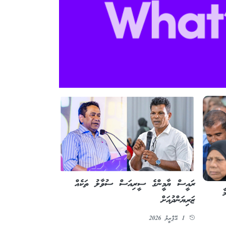
ރައީސް ޔާމީންގެ ސީރިއަސް ސުވާލު ތަކެއް
ާ
ޒަރިޔަންދުއަށް
1 އޭޕްރީލު 2026