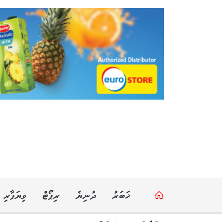
ޚަބަރު
ދުނިޔެ
ރިޕޯޓް
ވިޔަފާރި