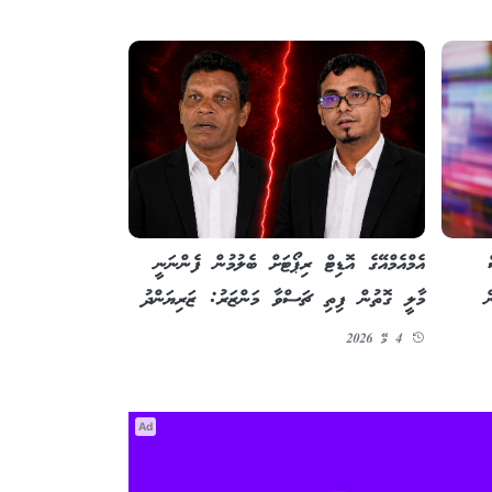
އެމްއެމްއޭގެ އޮޑިޓް ރިޕޯޓަށް ބެލުމުން ފެންނަނީ
މާލީ ގޮތުން ފިތި ޗަސްވާ މަންޒަރު: ޒަރިޔަންދު
ް
4 މޭ 2026
Ad