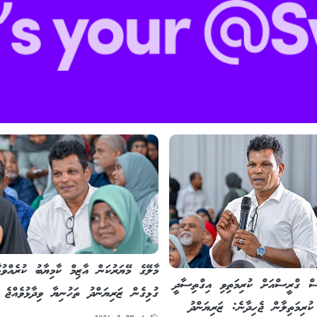
މާލޭގެ މޭޔަރުކަން އާޒިމް ކާމިޔާބު ކުރެއްވުމ
ެސް ގްރީސްއަށް ކުރިމަތިވި އިގްތިސާދީ
ގުޅިގެން ޒަރިޔަންދު ތަހުނިޔާ ވިދާޅުވެއްޖެ
ުރިމަތިލާން ޖެހިދާނެ: ޒަރިޔަންދު