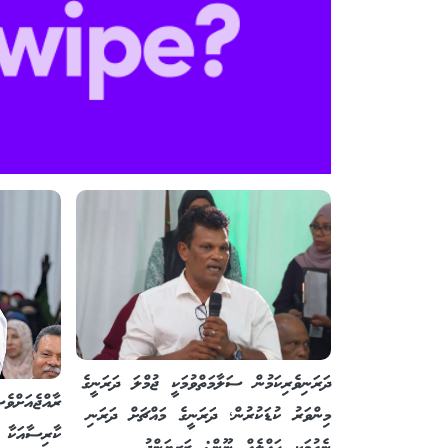
ދަރަނިވެރިކަމުން ސަލާމަތްވުމަކީ ޖުމްލަ ދަރަނީގެ
ރާއްޖެއަށްވ
މިންވަރު ކުޑަކުރުން؛ ދަރަނީގެ މައްޗަށް ދަރަނި
ކާރިސާއަކާ ކ
ނެގުމަކީ ހައްލެއް ނޫން: ޒަރިޔަންދު