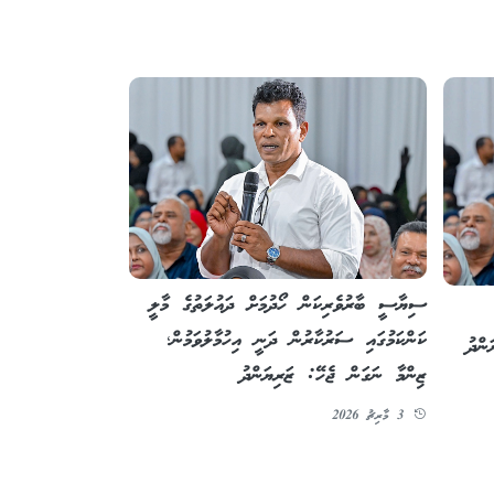
ސިޔާސީ ބާރުވެރިކަން ހޯދުމަށް ދައުލަތުގެ މާލީ
ކަންކަމުގައި ސަރުކާރުން ދަނީ އިހުމާލުވަމުން؛
ންދު
ޒިންމާ ނަގަން ޖެހޭ: ޒަރިޔަންދު
3 މާރިޗު 2026