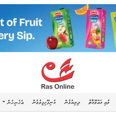
ލުއި މަޢުލޫމާތު
ދިރިއުޅުން
މުނިފޫހިފިލުވުން
އެހެނިހެން