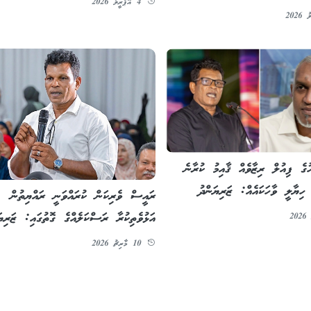
4 އޭޕްރީލު 2026
ުގެ ފިއުލް ރިޒާވެއް ޤާއިމު ކުރާނެ
ހިޔާލީ ވާހަކައެއް: ޒަރިޔަންދު
ރައީސް ވެރިކަން ކުރައްވަނީ ރައްޔިތުން
އަޅުވެތިކުރާ ރަސްކަލެއްގެ ގޮތުގައި: ޒަރިޔަ
10 މާރިޗު 2026