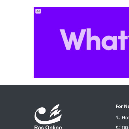
Ad
For N
Hot
ra