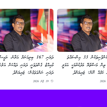
ސަރުކާރު ކުންފުނިތަކުން 33 އިންސައްތަ
ދަރަނި 167 ބިލިއަނަށް އަރާނެ، ރައީސް
 ތިން މަސްތެރޭ މަދުކުރުމަކީ އަމަލީ
މުއިއްޒު ގެންދަވަނީ ދަރަނި ދައްކަން އަލުނ
 ކަމެއް ނޫން: ޒަރިޔަންދު
ދަރަނި ނަންގަވަމުން: ޒަރިޔަންދު
19 ޖޫން 2026