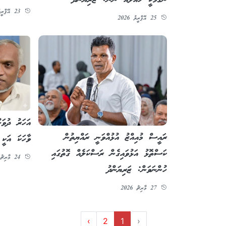
23 އޭޕްރީލު 2026
25 އޭޕްރީލު 2026
އަހަރު ދުވަހ
ރައީސް މުއިއްޒު އުޅުއްވަނީ ރައްޔިތުން
ވާހަކަ އަކީ 
ކަސްތޮޅު އަޅުވައިގެން ރަސްކަލެއް ގޮތުގައި
24 މާރިޗު 2026
ހުންނަވަން: ޒަރިޔަންދު
27 މާރިޗު 2026
›
2
1
‹