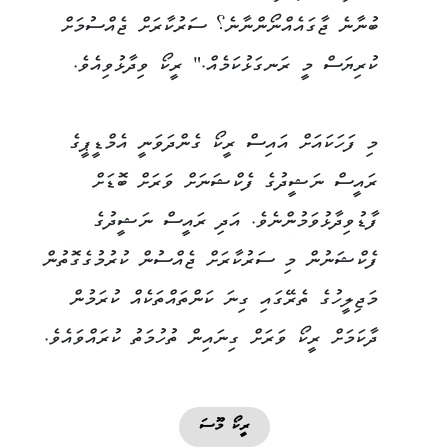
ބުނާނެ ޖާގައެއްނޯންނާނެ؟ ސަރުކާރަށް ޖެއްސުމަށް
ކުރިޔަސް މީ ރަނގަޅުކަމެއް." ރީކޯ ވިދާޅުވިއެވެ.
މި ފަހަކައަށް އައިސް ރީކޯ ގެންދަވަނީ އެމްޑީޕީގެ
ރައީސް ނަޝީދުގެ ފެކްޝަނަށް ވަރަށް ބޮޑަށް
ފާޑުވިދާޅުވަމުންނެވެ. އަދި ރައީސް ނަޝީދުގެ
ފެކްޝަނުން މި ސަރުކާރަށް ޖެއްސުން ކުރުމުގެގޮތުން
މަޖިލީހުގެ ތެރޭގައި ގިނަ ކަންތައްތަކެއް ކުރަމުން
ދާކަމަށް ރީކޯ ވަރަށް ގިނައިން ތުހުމަތު ކުރައްވައެވެ.
ރީކޯ މޫސަ