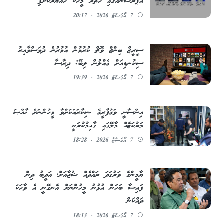
އޮޕަރޭޝަނެއްގައި ހަތަރު މީހަކު ހައްޔަރުކޮށްފި
7 އޯގަސްޓު 2026 - 20:17
ސީރީޒް ބިންޖް ވޮޗް ކުރުމުން އުމުރުން ދުވަސްވާއިރު
ސިކުނޑިއަށް ގެއްލުން ލިބޭ: ދިރާސާ
7 އޯގަސްޓު 2026 - 19:39
އިންސާނީ ވަގުފާރީގެ ޝިކާރައަކަށްވާ މީހުންނަށް ޚާއްޞަ
މަރުކަޒެއް މާލޭގައި ގާއިމުކުރަނީ
7 އޯގަސްޓު 2026 - 18:28
ޔާމީންގެ ވަރުގަދަ ރައްދެއް ޝުޖާއަށް؛ އަދީބު ދިން
ފައިސާ ބަހަން އުޅުނު މީހުންނަށް އެނގޭނީ އެ ވާހަކަ
ދައްކަން
7 އޯގަސްޓު 2026 - 18:13