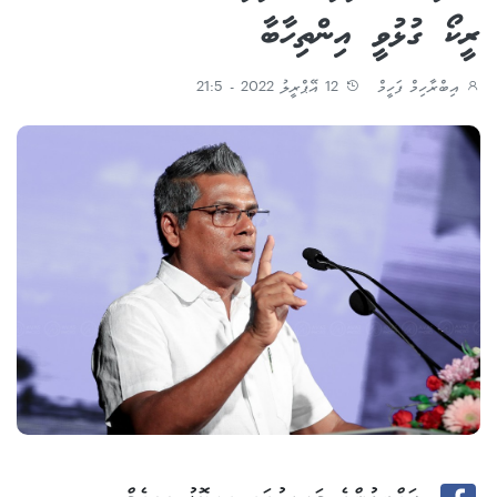
ރީކޯ ގުޅުވީ އިންތިހާބާ
އިބްރާހިމް ފަހީމް
12 އޭޕްރީލު 2022 - 21:5