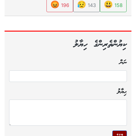
😡
😥
😃
196
143
158
ކިޔުންތެރިންގެ ހިޔާލު
ނަން
ޙިޔާލު