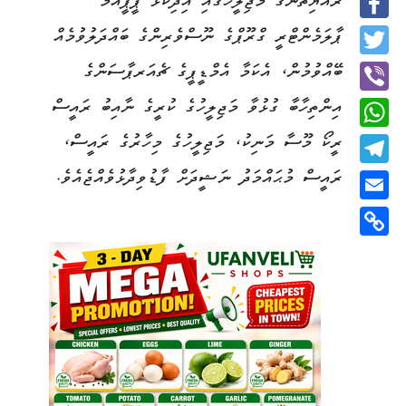
ރައްޔިތުންގެ މަޖިލީހުގައި އިދިކޮޅު ޕީޕީއެމް
Facebook
ޕާލަމެންޓްރީ ގްރޫޕްގެ ނޫސްވެރިންގެ ބައްދަލުވުމެއް
Twitter
ބޭއްވުމުން، އެކަމާ އެމްޑީޕީގެ ޗެއަރޕާސަންގެ
އިންތިހާބާ ގުޅުވާ މަޖިލީހުގެ ކުރީގެ ނާއިބު ރައީސް
Viber
ރީކޯ މޫސާ މަނިކު، މަޖިލީހުގެ މިހާރުގެ ރައީސް،
WhatsApp
ރައީސް މުޙައްމަދު ނަޝީދަށް ފާޑުވިދާޅުވެއްޖެއެވެ.
Telegram
Email
Copy
Link