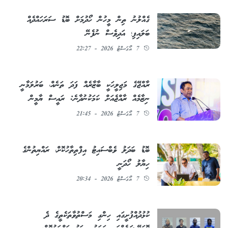
ގެއްލުނު ތިން މީހުން ހޯދުމަށް ބޮޑު ސަރަހައްދެއް
ބަލައިފި؛ އަދިވެސް ނުފެނޭ
7 އޯގަސްޓު 2026 - 22:27
ރާއްޖޭގެ މަޖިލީހަކީ ބާޒާރެއް ފަދަ ތަނެއް، ބަރުލަމާނީ
ނިޒާމެއް ރާއްޖެއަށް ކަމަކުނުދާނެ: ރައީސް ޔާމީން
7 އޯގަސްޓު 2026 - 21:45
ބޮޑު ބަދަލު ވެބްސައިޓު އިފްތިތާހުކޮށް، ރައްޔިތުންގެ
ހިޔާލު ހޯދަނީ
7 އޯގަސްޓު 2026 - 20:34
ކުޅުދުއްފުށީގައި ހިންގި މަސްތުވާތަކެތީގެ ދެ