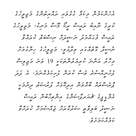
އެހެންކަމުން މިކަމާ ގުޅުވައި ރައްޔިތުންގެ މަޖިލީހުގެ
ކުރީގެ ނާއިބު ރައީސް ރީކޯ މޫސާ މަނިކު، މަޖިލީހުގެ
ރައީސް މުޙައްމަދު ނަޝީދަށް ނިސްބަތް ކުރައްވާ
ނުސީދާ ގޮތެއްގައި ވިދާޅުވީ، މަޖިލީހުގެ ހިންގުމަށް
މިހާރު އަންނަ ކުރިއެރުންތަކަކީ 19 ވަނަ މަޖިލިސް
ފެށުނީއްސުރެ ވެސް ކުރަން ފެށިކަމެއްނަމަ، އެ ފަދަ
ޕްރެސްތައް ބާއްވަން އިދިކޮޅަށް ފުރުސަތު ދިނުމަކީ
އެމްޑީޕީގެ ޗެއަރޕާސަންގެ އިންތިހާބުން ރައީސް
ނަޝީދު ބަލިވާތީ ސަރުކާރަށް ޖެއްސުމަށް ކުރަށްވާ
ކަމެއްކަމަށެވެ.