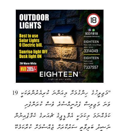
"މަޖިލީހުގެ ހިންގުމަށް މިއަންނަ ކުރިއެރުންތަކަކީ 19
ވަނަ މަޖިލިސް ފެށުނީއްސުރެ ވެސް ކުރަންފެށި
ކަމެއްނަމަ މިކަމަކީ އެމްޑީޕީގެ ޗެއަރގެ ކެމްޕެއިނުން
ނަޝީދު ބަލިވާތީ ސަރުކާރަށް ޖެއްސުމަށް ކުރާކަމެކޭ