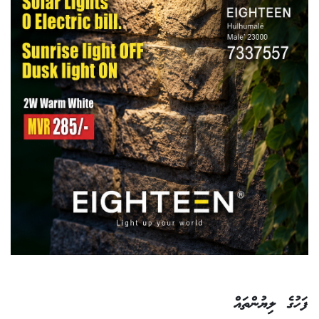
ފަހުގެ ލިޔުންތައް