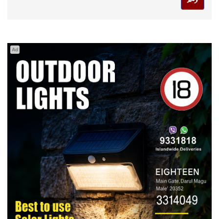
ފޮނުވާ
Ad