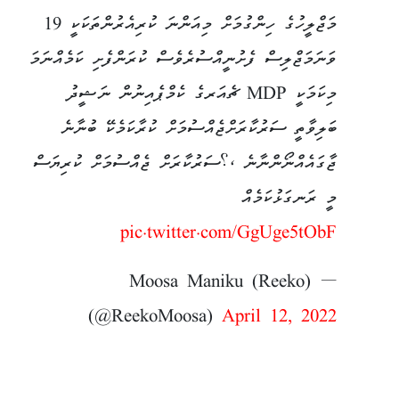
މަޖްލީހުގެ ހިންގުމަށް މިއަންނަ ކުރިއެރުންތަކަކީ 19
ވަނަމަޖްލިސް ފެށުނީއްސުރެވެސް ކުރަންފެށި ކަމެއްނަމަ
މިކަމަކީ MDP ޗެއަރގެ ކެމްޕެއިނުން ނަޝީދު
ބަލިވާތީ ސަރުކާރަށްޖެއްސުމަށް ކުރާކަމެކޭ ބުނާނެ
ޖާގައެއްނޯންނާނެ ،؟ސަރުކާރަށް ޖެއްސުމަށް ކުރިޔަސް
މީ ރަނގަޅުކަމެއް
pic.twitter.com/GgUge5tObF
— Moosa Maniku (Reeko)
(@ReekoMoosa)
April 12, 2022