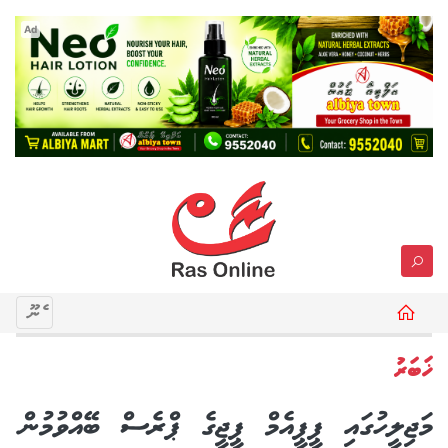
Ad
މެނޫ
ޚަބަރު
މަޖިލީހުގައި ޕީޕީއެމް ޕީޖީގެ ޕްރެސް ބޭއްވުމުން