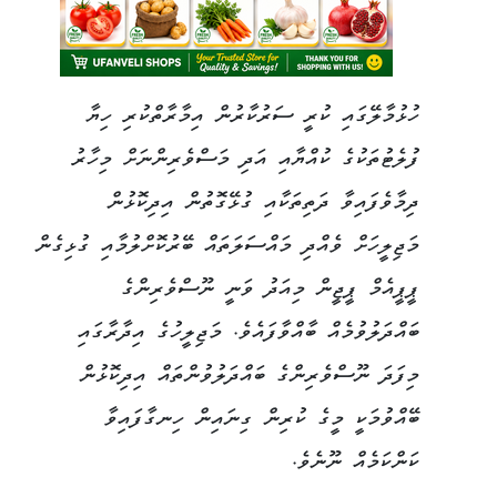
ހުޅުމާލޭގައި ކުރީ ސަރުކާރުން އިމާރާތްކުރި ހިޔާ
ފުލެޓުތަކުގެ ކުއްޔާއި އަދި މަސްވެރިންނަށް މިހާރު
ދިމާވެފައިވާ ދަތިތަކާއި ގުޅޭގޮތުން އިދިކޮޅުން
މަޖިލީހަށް ވެއްދި މައްސަލަތައް ބޭރުކޮށްލުމާއި ގުޅިގެން
ޕީޕީއެމް ޕީޖީން މިއަދު ވަނީ ނޫސްވެރިންގެ
ބައްދަލުވުމެއް ބާއްވާފައެވެ. މަޖިލީހުގެ އިދާރާގައި
މިފަދަ ނޫސްވެރިންގެ ބައްދަލުވުންތައް އިދިކޮޅުން
ބޭއްވުމަކީ މީގެ ކުރިން ގިނައިން ހިނގާފައިވާ
ކަންކަމެއް ނޫނެވެ.