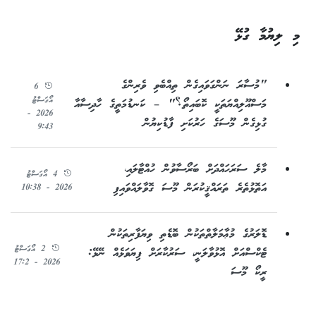
މި ލިޔުމާ ގުޅޭ
"މުސާރަ ނަންގަވައިގެން ތިއްބެވި ވެރިންގެ
6
އޯގަސްޓު
މަސްއޫލިއްޔަތަކީ ކޮބައިތޯ؟" – ކަނޑުމަތީގެ ހާދިސާއާ
2026 -
ގުޅިގެން މޫސަގެ ހަރުކަށި ފާޑުކިޔުން
9:43
މާލެ ސަރަހައްދަށް ބަރޯސާވުން ހުއްޓާލައި،
4 އޯގަސްޓު
އަތޮޅުތެރެ ތަރައްޤީކުރަން މޫސަ ގޮވާލައްވައިފި
2026 - 10:38
ޑޮލަރުގެ މުޢާމަލާތްތަކުން ބޮޑެތި ވިޔަފާރިތަކުން
2 އޯގަސްޓު
ޓެކްސްއަށް އޮޅުވާލަނީ، ސަރުކާރަށް ފިޔަވަޅެއް ނޭޅޭ:
2026 - 17:2
ރީކޯ މޫސަ