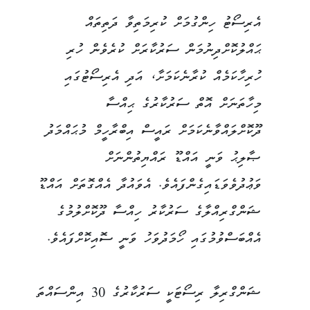
އެރިސޯޓު ހިންގުމަށް ކުރިމަތިވާ ދަތިތައް
ޙައްލުކޮށްދިނުމަން ސަރުކާރަށް ކުރެވެން ހުރި
ހުރިހާކަމެއް ކުރާނެކަމަށާ، އަދި އެރިސޯޓުގައި
މިހާތަނަށް އޮތް ސަރުކާރުގެ ޙިއްސާ
ދޫކޮށްލައްވާނެކަމަށް ރައީސް އިބްރާހީމް މުޙައްމަދު
ޞާލިޙު ވަނީ އައްޑޫ ރައްޔިތުންނަށް
ވަޢުދުވެވަޑައިގެންފައެވެ. އެވައުދާ އެއްގޮތަށް އައްޑޫ
ޝަންގްރިއްލާގެ ސަރުކާރު ހިއްސާ ދޫކޮށްލުމުގެ
އެއްބަސްވުމުގައި ހޯމަދުވަހު ވަނީ ސޮއިކޮށްފައެވެ.
ޝަންގްރިލާ ރިސޯޓަކީ ސަރުކާރުގެ 30 އިންސައްތަ