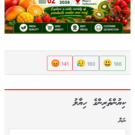
😡
😥
😃
141
160
166
ކިޔުންތެރިންގެ ހިޔާލު
ނަން