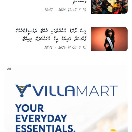
ފަސްކޮށްފި
5 އޯގަސްޓު 2026 - 18:47
މިސް ވޯލްޑް މުބާރާތުގައި ރާއްޖެ ތަމްސީލުކުރުމުގެ
ފުރުސަތު މަރިޔަމް އީމާ މުހައްމަދަށް ލިބިއްޖެ
5 އޯގަސްޓު 2026 - 18:41
Ad