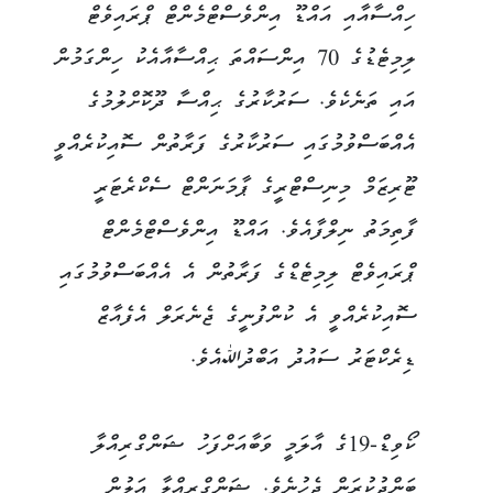
ހިއްސާއާއި އައްޑޫ އިންވެސްޓްމެންޓް ޕްރައިވެޓް
ލިމިޓެޑުގެ 70 އިންސައްތަ ޙިއްސާއާއެކު ހިންގަމުން
އައި ތަނެކެވެ. ސަރުކާރުގެ ޙިއްސާ ދޫކޮށްލުމުގެ
އެއްބަސްވުމުގައި ސަރުކާރުގެ ފަރާތުން ސޮއިކުރެއްވީ
ޓޫރިޒަމް މިނިސްޓްރީގެ ޕާމަނަންޓް ސެކްރެޓަރީ
ފާތިމަތު ނިލްފާއެވެ. އައްޑޫ އިންވެސްޓްމެންޓް
ޕްރައިވެޓް ލިމިޓެޑްގެ ފަރާތުން އެ އެއްބަސްވުމުގައި
ސޮއިކުރެއްވީ އެ ކުންފުނީގެ ޖެނެރަލް އެފެއާޒް
ޑިރެކްޓަރު ސައުދު އަބްދުﷲއެވެ.
ކޯވިޑް-19ގެ އާލަމީ ވަބާއަށްފަހު ޝަންގްރިއްލާ
ބަންދުކުރަން ޖެހުނެވެ. ޝަންގްރިއްލާ އަލުން