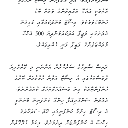
ބަންދުކޮށްފައެވެ. އަދި އޭގެފަހުން ރިސޯޓް ނުހުޅުވި
އޮތުމަކީ އައްޑޫ ރައްޔިތުންގެ ވަރަށް ބޮޑު
ކަންބޮޑުވުމެކެވެ. ރިސޯޓް ބަންދުކުރުމާއި ގުޅިގެން
އެތަނުގައި ވަޒީފާ އަދަކުރަމުންދިޔަ 500 އެއްހާ
މުވައްޒަފުންގެ ވަޒީފާ ވަނީ ގެއްލިފައެވެ.
ރައީސް ސާލިހުގެ ސަރުކާުރުން އަންނަނީ މި ވޭތުވެދިޔަ
ދުވަސްތަކުގައި އެ ރިސޯޓް އަލުން ހުޅުވުމަށް ބޭރުގެ
ކުންފުންޏާއެކު ގިނަ މަސައްކަތްތަކެއް ކުރަމުންނެވެ.
އެގޮތުން ޝަންގްރިއްލާ ހިންގާ ކުންފުނިން ބޭނުންވީ
އެ ރިސޯޓް ހިންގާ ކުންފުނީގައި އޮތް ސަރުކާރުގެ
ހިއްސާ އެ ކުންފުންޏަށް ދިނުމަށެވެ. މިކަމާ ގުޅޭގޮތުން