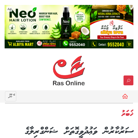
Ad
މެނޫ
ޚަބަރު
ސަރުކާރުން ވަޢުދުވީގޮތަށް ޝަންގްރިލާގެ