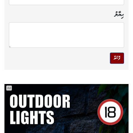
ޙިޔާލު
ފޮނުވާ
Ad