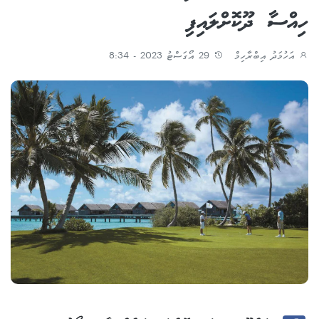
ހިއްސާ ދޫކޮށްލައިފި
އަހުމަދު އިބްރާހިމް
29 އޯގަސްޓު 2023 - 8:34