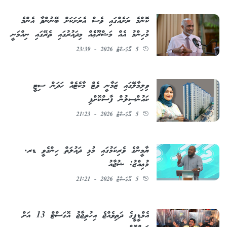
ކޮންމެ ރަށެއްގައި ވެސް އެރަށަކަށް ބޭނުންވާ އެންމެ
މުހިންމު އެއް މަޝްރޫޢެެއް މިދައުރުގައި ތެރޭގައި ނިއްމަނީ
5 އޯގަސްޓު 2026 - 23:39
ވިލިމާލޭގައި ޒަމާނީ ވެޓް މާކެޓެއް ހަދަން ސިޓީ
ކައުންސިލުން ފާސްކޮށްފި
5 އޯގަސްޓު 2026 - 21:23
ޔާމީންގެ ވެރިކަމުގައި މުޅި ދައުލަތް ހިންގެވީ ޑރ.
މުޢިއްޒު: ޝުޖާއު
5 އޯގަސްޓު 2026 - 21:21
އެމްޑީޕީގެ ދަތިވެއްޖެ އިހުތިޖާޖު އޮގަސްޓް 13 އަށް