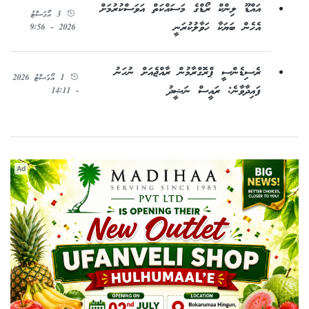
އައްޑޫ ލިންކް ރޯޑްގެ މަސައްކަތް އަވަސްކުރުމަށް
3 އޯގަސްޓު
އެހެން ބަޔަކާ ހަވާލުކުރަނީ
2026 - 9:56
ރެސިޑެންސީ ޕްރޮގްރާމުން ރާއްޖެއަށް ނުހަނު
1 އޯގަސްޓު 2026
ފައިދާވާނެ: ރައީސް ނަޝީދު
- 14:11
Ad