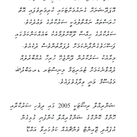
އޮޕަރޭޝަނަށް ގެނައުމަށްޓަކައި ކުރިމަތިވެފައި އޮތް
ހުރަސްތައް ނައްތާލުމަކީ ސަރުކާރުގެ ވަޢުދެކެވެ.
ސަރުކާރުގެ ޙިއްސާ ދޫކޮށްލުމާއެކު ބައެއްކަންކަމުގައި
ފަސޭހަވެގެންދާނެކަމަށް ދެފަރާތުންވެސް ދެކެއެވެ.
މިއާއެކު ސަރުކާރުން ދޭންޖެހޭ ހުރިހާ އެއްބާރުލެއް
ދެއްވާނެކަމަށް ޓުއަރިޒަމް މިނިސްޓަރ ޑރ.ޢަބްދުﷲ
މަޢުސޫމް ވަނީ ވިދާޅުވެފައެވެ.
ޝަންރިއްލާ ރިސޯޓަކީ 2005 ގައި ދިވެހި ސަރުކާރާއި
ހޮންގް ކޮންގްގެ ޝަންގްރިއްލާ ކުންފުނި ގުޅިގެން
އުފެއްދި ޖޮއިންޓް ވެންޗާއެއް ކަމުގައިވާ އައްޑޫ