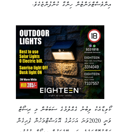
އިންވެސްޓްމަންޓުން ހިންގާ ކުންފުންޏެކެވެ.
ކޯވިޑާއެކު ލިބުނު ގެއްލުމުގެ ސަބަބުން މި ރިސޯޓް
ވަނީ 2020ވަނަ އަހަރުގެ އޮގަސްޓްމަހުން ފެށިގެން