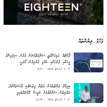
ފަހުގެ ލިޔުންތައް
ދޯންޏެއް އަޑިއަށްދާތީ ސަލާމަތްކުރަން އުޅުނު ސިފައިންގެ
މީހަކާއި ފުލުހަކާއި ކައްޕި ގެއްލިގެން ހޯދަނީ
6 އޯގަސްޓު 2026 - 8:15
އިދިކޮޅު ފަރާތްތަކުން ފަތުރާ ފިތުނަވެރި ވާހަކަތަކާމެދު
ރައްޔިތުން ސަމާލުވުމަށް ރައީސް ގޮވާލައްވައިފި
5 އޯގަސްޓު 2026 - 23:59