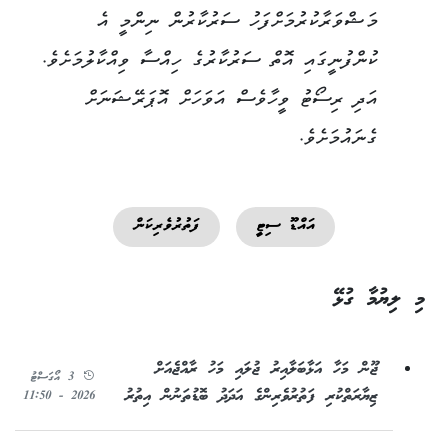
މަޝްވަރާކުރުމަށްފަހު ސަރުކާރުން ނިންމީ އެ
ކުންފުނީގައި އޮތް ސަރުކާރުގެ ހިއްސާ ވިއްކާލުމަށެވެ.
އަދި ރިސޯޓު ވީހާވެސް އަވަހަށް އޮޕަރޭޝަނަށް
ގެނައުމަށެވެ.
އައްޑޫ ސިޓީ
ފަތުރުވެރިކަން
މި ލިޔުމާ ގުޅޭ
ޖޫން މަހާ އަޅާބަލާއިރު ޖުލައި މަހު ރާއްޖެއަށް
3 އޯގަސްޓު
ޒިޔާރަތްކުރި ފަތުރުވެރިންގެ އަދަދު ބޮޑުތަނުން އިތުރު
2026 - 11:50