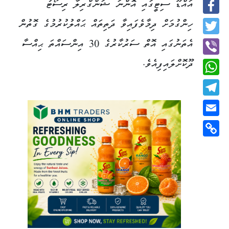
އައްޑޫ ސިޓީގައި އޮންނަ ޝަންގްރިލާ ރިސޯޓު
Facebook
ހިންގުމަށް ދިމާވެފައިވާ ދަތިތައް ޙައްލުކުރުމުގެ ގޮތުން
Twitter
އެތަނުގައި އޮތް ސަރުކާރުގެ 30 އިންސައްތަ ޙިއްސާ
ދޫކޮށްލައިފިއެވެ.
Viber
WhatsApp
Telegram
Email
Copy
Link