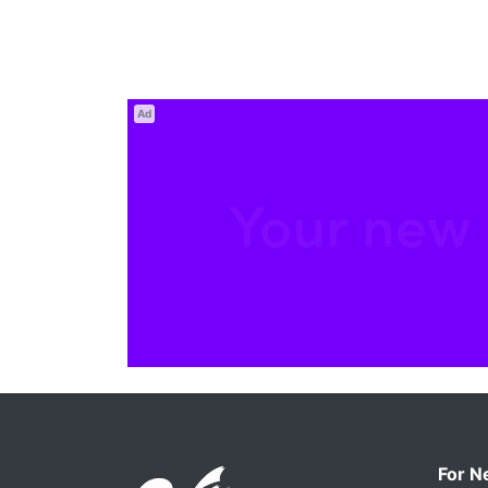
Ad
For N