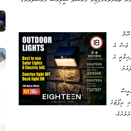
މެއް ތައްޔާރުކޮށްފައިވާ މައްސަލަ ސީރިއަސް މައްސަލައެއްގެ
ނޫން
ް ވެސް އެ
އިވާތީ އެ
އެވެ.
ައީސް
ި ރިޕޯޓުގެ
ެވެއެވެ.