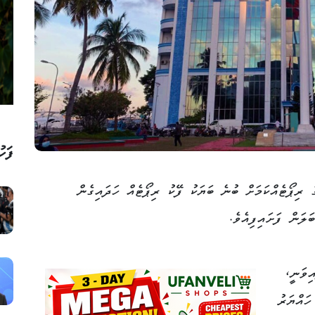
ފަހު
ެ ރިޕޯޓެއްކަމަށް ބުނެ ބަޔަކު ފޭކު ރިޕޯޓެއް ހަދައިގެން
ލަން ފަށައިފިއެވެ.
ިވަނީ،
ހައްޔަރު