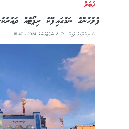
ޚަބަރު
ފުލުހުންގެ ނަމުގައި ފޭކު ރިޕޯޓެއް ދައުރު
އިބްރާހިމް ފަހީމް
3 ސެޕްޓެމްބަރު 2024 - 15:47