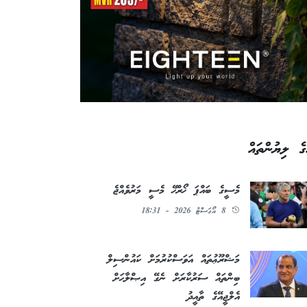
ގެ ލިޔުންތައް
މެސީގެ ބައްޕަ ޚޯރްޚޭ މެސީ މަރުވެއްޖެ
8 އޯގަސްޓު 2026 - 18:31
މަޝްރޫޢުތައް އަވަސްކުރުމަށް ކައުންސިލް
ބިންތައް ސަރުކާރަށް ނެގޭ އިޞްލާޙަށް
އެލްޖީއޭގެ ތާއީދު