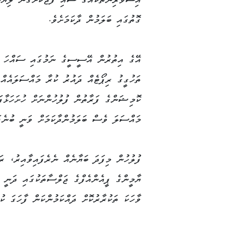
އިސްވެރިންތަކެއްގެ ސޮއި ފޯޖުކޮށްގެން ލިޔު
ގޮތުގައި ބަލަމުން ދާކަމަށެވެ.
އޭގެ އިތުރުން އޭސީސީގެ ނަމުގައި ސައްހަ 
ތަހުގީގު ރިޕޯޓެއް ދައުރު ކުރާ މައްސަލައެއ
ކޮމިޝަންގެ ފަރާތުން ފުލުހުންނަށް ހުށަހަޅާފަ
މައްސަލަ ވެސް ބަލަމުންދާކަމަށް ވަނީ ބުނެފަ
ފުލުހުން މިފަދަ ބަޔާނެއް ނެރެފައިވާއިރު، ރ
ޔާމީންގެ ޕީއެންއެފްގެ ޖަލްސާތަކުގައި ދަނީ މ
ވާހަކަ ތަކުރާރުކޮށް ދައްކަމުންކަން ފާހަގަ ކުރ