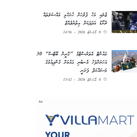
ޖުލައި މަހު ފުލުހަށް ހުށަހެޅި މައްސަލަތައް
ރެކޯޑު އަދަދަކަށް އިތުރުވެއްޖެ
8 އޯގަސްޓު 2026 - 14:56
މައުންޓް އެވަރެސްޓްގެ "ގްރީން ބޫޓްސް" 30
އަހަރަށްފަހު އެނބުރި ގައުމަށް ގެންދިއުމުގެ
މަސައްކަތް ފަށަނީ
8 އޯގަސްޓު 2026 - 13:42
Ad