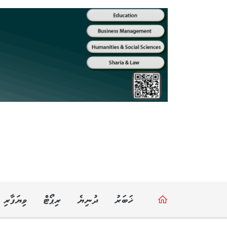
ޚަބަރު
ދުނިޔެ
ރިޕޯޓް
ވިޔަފާރި