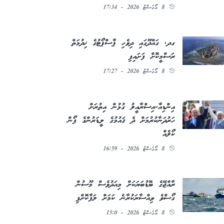
8 އޯގަސްޓު 2026 - 17:34
ގދ. ގައްދޫގައި ދިވެހި ޕާސްޕޯޓުގެ ޚިދުމަތް
ރަސްމީކޮށް ފަށައިފި
8 އޯގަސްޓު 2026 - 17:27
އިންޑިއާ-އިސްރާއީލު ގުޅުން އިތުރަށް
ހަރުދަނާކުރުމަށް ދެ ޤައުމުގެ ލީޑަރުންގެ ފޯން
ކޯލެއް
8 އޯގަސްޓު 2026 - 16:59
ރާއްޖޭގެ ބޮޑުބަޔަކަށް މިއަދުވެސް މޫސުން
ގޯސްވެ ވިއްސާރަކުރާނެ ކަމަށް ލަފާކޮށްފި
8 އޯގަސްޓު 2026 - 15:0