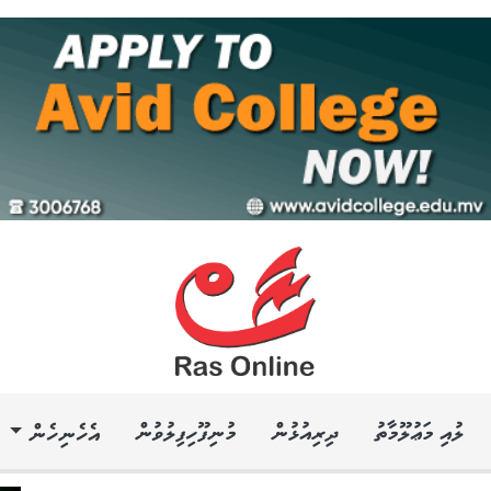
ލުއި މަޢުލޫމާތު
ދިރިއުޅުން
މުނިފޫހިފިލުވުން
އެހެނިހެން