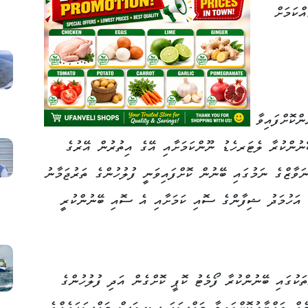
ްކަމަށް
ްކޮށްފައިވާ
ޭނުންކުރާ ލެޓަރހެޑު ނޫންކަމަށާއި އޭގެ އިތުރުން އޭރުގެ
ާޒްގެ ނަމުގައި ބޭނުން ކޮށްފައިވަނީ ފުލުހުންގެ ތަރުޖަމާނު
އަހުމަދު ޝިފާންގެ ސޮއި ކަމަށާއި އެ ސޮއި ބޭނުންކުރީ
ަކުގައި ބޭނުންކުރާ ފޯމެޓު ކޮޕީ ކޮށްގެން އަދި ފުލުހުންގެ