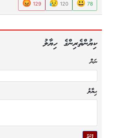
😡
😥
😃
129
120
78
ކިޔުންތެރިންގެ ހިޔާލު
ނަން
ޙިޔާލު
ފޮނުވާ