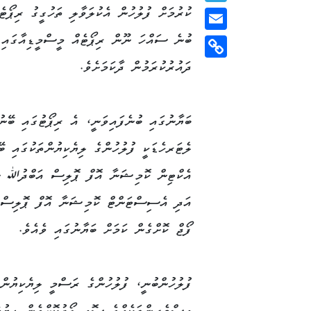
ކުރުމަށް ފުލުހުން އެކުލަވާލި ތަހުގީގު ރިޕޯޓެއ
Telegram
ބުނެ ސައްހަ ނޫން ރިޕޯޓެއް މީސްމީޑިއާގައި
Email
ދައުރުކުރަމުން ދާކަމަށެވެ.
Copy
Link
ބަޔާނުގައި ބުނެފައިވަނީ، އެ ރިޕޯޓުގައި ބޭނުނ
ލެޓަރހެޑަކީ ފުލުހުންގެ ލިޔެކިޔުންތަކުގައި ބ
އެކްޓިން ކޮމިޝަނާ އޮފް ޕޮލިސް އަބްދުﷲ ނަވ
އަދި އެސިސްޓަންޓް ކޮމިޝަނާ އޮފް ޕޮލިސް 
ފޯޖް ކޮށްގެން ކަމަށް ބަޔާނުގައި ވެއެވެ.
ފުލުހުންބުނީ، ފުލުހުންގެ ރަސްމީ ލިޔެކިޔުންތ