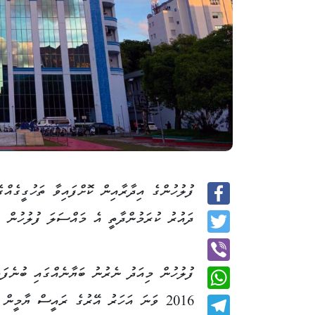
ފުލުހުންގެ އިދާރާއިން ކޮށްފައިވާ ތަހުގީގެއްގ
Facebook
ދައުރު ކުރަމުންދާތީ އެ މައްސަލަ ފުލުހުން ބަ
Twitter
ފުލުހުން މިއަދު ނެރުނު ބަޔާނެއްގައި ބުނެފައ
Viber
2016 ވަނަ އަހަރު އޭރުގެ ރައީސް ޔާމީން 
WhatsApp