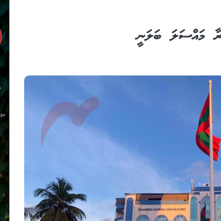
ކުރާ މައްސަލަ ބަލަނީ