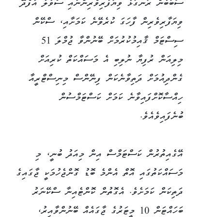
ސަބަބުން ރަނގަޅު ވިޔަފާރިވެރިންނާއި ސުވާލު އުފެދޭ
ވިޔަފާރިވެރިން ފާހަގަ ކުރެވޭނެ ކަމަށާއި، ސްކޭން
ސިސްޓަމް ޤާއިމުކުރުމަށް ބޭނުންވާ ޖުމްލަ 51
މިލިއަން ރުފިޔާ ނުލިބި އެ މަސައްކަތް ކުރިއަށް
ގެންދިއުމަށް ދަތިވާނެކަން ފިނޭންސް މިނިސްޓްރީއާ
ހިއްސާކޮށްފައިވާނެ ކަމަށް ކަސްޓަމްސުން
ބުނެފައިވެއެވެ.
އޭގެއިތުރުން ކަސްޓަމްސް އިން މިއަދު ބުނީ، މި
މަސައްކަތުގައި އޮތް އެންމެ ބޮޑު ގޮންޖެހުމަކީ ޖާގައިގެ
ދަތިކަން ކަމަށެވެ. އެގޮތުން ކޮންޓެއިނާ ސްކޭނަރު
ބަހައްޓަން 10 މީޓަރުގެ ޖާގައެއް ބޭނުންވާއިރު،