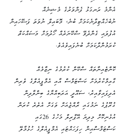
އެންމެ ރަނގަޅު ފެންވަރުގެ މެޝިނެއް
ނުބެހެއްޓިދާނެކަމަށް ބުނެ، މޮބައިލް ނުވަތަ ފަސޭހައިން
އުފުލައި ގެންދެވޭ ސްކޭނަރެއް ހޯދުމަށް މަސައްކަތް
ކުރަމުންދާކަމަށް ބުނެފައިވެއެވެ.
ކޮންޓެއިނާތައް ސްކޭން ކުރުމުގެ ނިޒާމެއް
ގާއިމްކުރުމަށް ކަސްޓަމްސް އާއި އެމްޕީއެލްގެ ވެރިން
އެދިފައިވާއިރު، ސައޫދީ އަރަބިއްޔާގެ ބިންލާދިން
ގުރޫޕުގެ ނަމުގައި ރާއްޖެއަށް ވަގަށް އެތެރެ ކުރަން
އުޅެނިކޮށް މިދިޔަ އޭޕްރިލް މަހުގެ 26ގައި
ކަސްޓަމްސްއިން ހިފަހައްޓައި އެމްޕީއެލްގެ ހުޅުމާލޭ