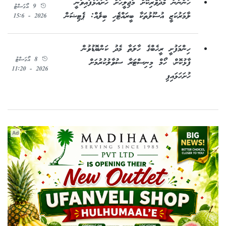
ހަންނާނު މެދުވެރިކޮށް މަޖިލީހަށް ހުށައަޅާފައިވަނީ
9 އޯގަސްޓު
ލާމަރުކަޒީ އުސޫލުތަކާ ބީރައްޓެހި ބިލެއް: ޕެޓިޝަން
2026 - 15:6
ހިންމަފުށީ ރީހެބްގެ ހާލަތާ މެދު ކަންބޮޑުވުން
8 އޯގަސްޓު
ފާޅުކޮށް، ހޯމް މިނިސްޓަރާ ސުވާލުކުރުމަށް
2026 - 11:20
ހުށަހަޅައިފި
Ad