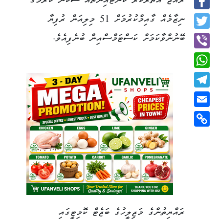
ރާއްޖެ އެތެރެކުރާ ކޮންޓެއިނާތައް ސްކޭން ކުރުމުގެ
Facebook
ނިޒާމެއް ގާއިމްކުރުމަށް 51 މިލިއަން ރުފިޔާ
Twitter
ބޭނުންވާކަމަށް ކަސްޓަމްސްއިން ބުނެފިއެވެ.
Viber
WhatsApp
Telegram
Email
Copy
Link
ރައްޔިތުންގެ މަޖިލީހުގެ ބަޖެޓް ކޮމިޓީގައި