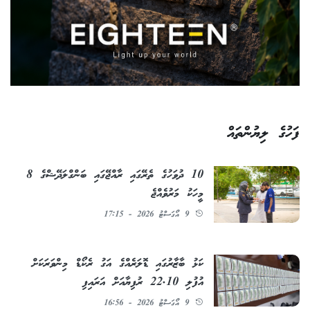
ފަހުގެ ލިޔުންތައް
10 ދުވަހުގެ ތެރޭގައި ރާއްޖޭގައި ބަންގްލަދޭޝްގެ 8
މީހަކު މަރުވެއްޖެ
9 އޯގަސްޓު 2026 - 17:15
ކަޅު ބާޒާރުގައި ޑޮލަރެއްގެ އަގު ރެކޯޑް މިންވަރަކަށް
އުފުލި 22.10 ރުފިޔާއަށް އަރައިފި
9 އޯގަސްޓު 2026 - 16:56