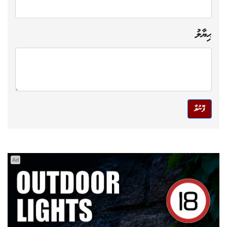
ޙިޔާލު
ފޮނުވާ
Ad