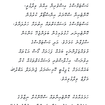
ކަސްޓަމްސްގެ އިސްވެރިން އިއްޔެ ވިދާޅުވީ،
ކޮންޓެއިނާ ސްކޭނަރު އިންސްޓޯލް ކުރުމުން
ކަސްޓަމްސްގެ މަސައްކަތްތައް އިތުރަށް ހަރުދަނާވެ،
ކޮންޓެއިނަރ ހުޅުވައިގެން ބަލަންޖެހޭ ކަންކަން
ސާފުވާނެ ކަމަށެވެ. އަދި ކަސްޓަމްސްގެ
މުވައްޒަފުންނަކީ ބައެއް ފަހަރަށް ގޯސް އަޑުތައް
އިވުނަސް، އިހުލާސްތެރި މަސައްކަތްތަކެއް ކުރާ
ބައެއްކަމަށް ޑެޕިއުޓީ ކޮމިޝަނަރު ޖެނެރަލް އަބްދުﷲ
މަފާޒް ވިދާޅުވިއެވެ.
ހަމައެއާއެކު ކޮންޓެއިނާތައް ސްކޭންކުރާ ނިޒާމުގެ