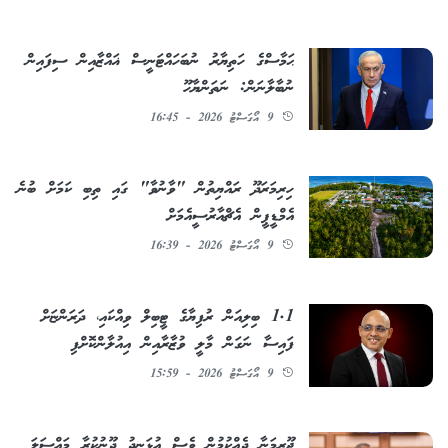
ޙަމާސްގެ ހަތިޔާރު ނުބަހައްޓަނީސް ޣައްޒާއިން ސިފައިން
ނުބާލާނަން: ނަތަންޔާހޫ
9 އޯގަސްޓު 2026 - 16:45
ހިރިމަރަދޫ ރައްޔިތުން "ވާނުވާ" ގައި ތިބި ކަމަށް ބުނެ
އެމްޑީޕީން އެޗްއާރުސީއެމަށް
9 އޯގަސްޓު 2026 - 16:39
1.1 ބިލިއަން ރުފިޔާގެ ޓީބިލް ވިއްކައި، ދަރަންޏަށް
ފައިސާ ނަގަން މާލީ ވުޒާރާއިން އިއުލާންކޮށްފި
9 އޯގަސްޓު 2026 - 15:59
ޖޫރިމަނާ ދެއްކުމުން ވެސް އުޅަނދު ދޫނުކުރާ މައްސަލަ