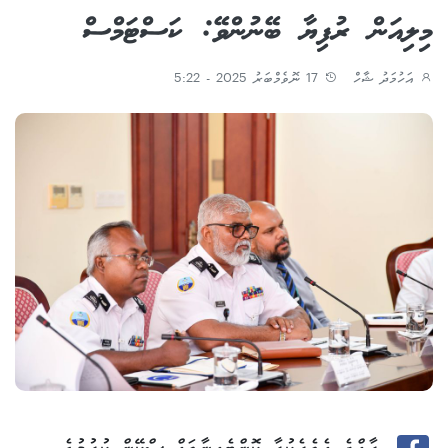
މިލިއަން ރުފިޔާ ބޭނުންވޭ: ކަސްޓަމްސް
އަހުމަދު ޝާހް
17 ނޮވެމްބަރު 2025 - 5:22