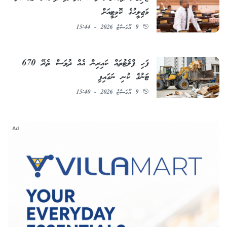
މަޖިލީހުގެ ކޮމިޓީއަށް
9 އޯގަސްޓު 2026 - 15:44
ފަހި ފްލެޓުތައް ކައިރިން އެއް ދުވަސް ތެރޭ 670
ޓަނުގެ ކުނި ނަގައިފި
9 އޯގަސްޓު 2026 - 15:40
Ad