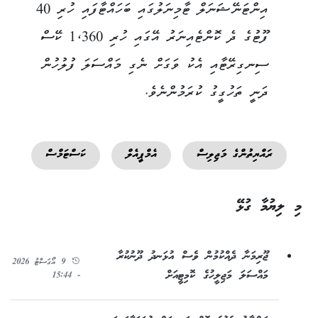
އިންޓަނޭޝަނަލް ޓާމިނަލުގައި ބަހައްޓާފައި ހުރި 40
ފޫޓުގެ ދެ ކޮންޓެއިނަރު އޭގައި ހުރި 1،360 ކޭސް
ސިނގިރޭޓާއި އެކު ވަގަށް ނެގި މައްސަލަ ފުލުހުން
ދަނީ ތަހުގީގު ކުރަމުންނެވެ.
ރައްޔިތުންގެ މަޖިލިސް
އެމްޕީއެލް
ކަސްޓަމްސް
މި ލިޔުމާ ގުޅޭ
ޖޫރިމަނާ ދެއްކުމުން ވެސް އުޅަނދު ދޫނުކުރާ
9 އޯގަސްޓު 2026
މައްސަލަ މަޖިލީހުގެ ކޮމިޓީއަށް
- 15:44