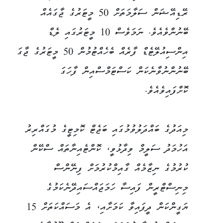
ރޭޑިއޭޝަން ސަލާމަތަށް 50 މީޓަރުގެ ޖާގައެއް
ބޭނުންވެއެވެ. ނަމަވެސް 10 މީޓަރުގައި ލެޑް
އިންސިއުލޭޓެޑް ފާރެއް ބެހެއްޓުމުން 50 މީޓަރުގެ ޖާގަ
ބޭނުންނުވާނެކަން ކަސްޓަމްސްއިން ފާހަގަ
ކޮށްފައިވެއެވެ.
މިއަދުގެ ބައްދަލުވުމުގައި ބަޖެޓް ކޮމިޓީގެ މުގައްރިރު
އަހުމަދު ސަލީމް ވިދާޅުވީ، ކޮންޓެއިނާތައް ސްކޭން
ކުރުމުގެ ނިޒާމެއް ގާއިމްކުރުމަށް ފިނޭންސް
މިނިސްޓްރީން ފައިސާ ހަމަޖައްސައިދޭނެކަމުގެ
ޔަގީންކަން ދީފައިވާ ކަމަށާއި، އެ މަސައްކަތަށް 15