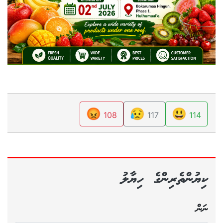
😡
😥
😃
108
117
114
ކިޔުންތެރިންގެ ހިޔާލު
ނަން