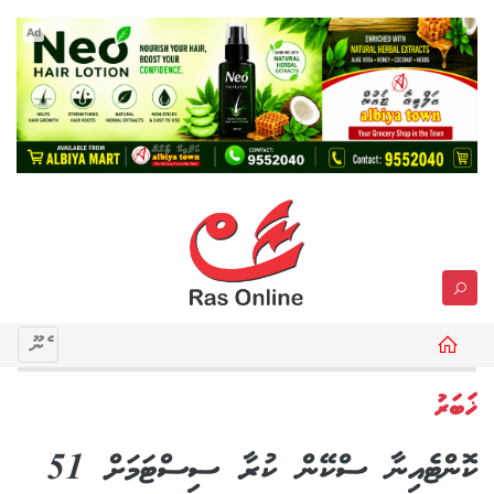
Ad
މެނޫ
ޚަބަރު
ކޮންޓެއިނާ ސްކޭން ކުރާ ސިސްޓަމަށް 51