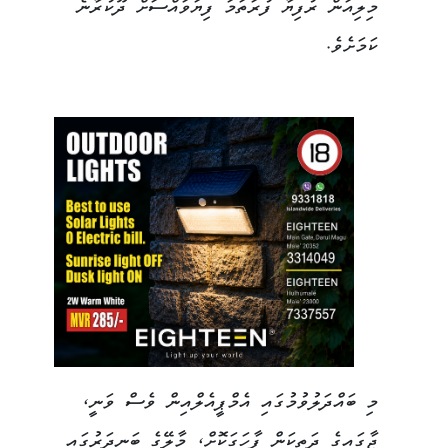
މިލިއަން ރުފިޔާ ފުރަތަމަ ފިޔަވައްސަށް ދޫކުރާނެ
ކަމަށެވެ.
މި ބައްދަލުވުމުގައި އެމްޕީއެލްއިން ވެސް ވަނީ،
ޖާގައިގެ ދަތިކަން ފާހަގަކޮށް، މާލޭގެ ބަނދަރުގައި