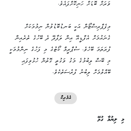
ވަރަށް ބޮޑަށް ހަނިކޮށްފައެވެ.
މިފެޕްރިސްޓޯން އަކީ ބަނޑުބޮޑުވުން ނިމުމަކަށް
ގެނައުމަށް އެފްޑީއޭ އިން ލަފާދޭ ދެ ބޭހުގެ ތެރެއިން
ފުރަތަމަ ބޭހެވެ. ސުޕްރީމް ކޯޓުގެ މި ފަހުގެ ނިންމުމަކީ
މި ބޭސް ލިބުމުގެ މަގު ވަގުތީ ގޮތުން ހުޅުވިފައި
ބޭއްވުމަށް ލިބުނު ފުރުސަތެކެވެ.
އެމެރިކާ
މި ލިޔުމާ ގުޅޭ