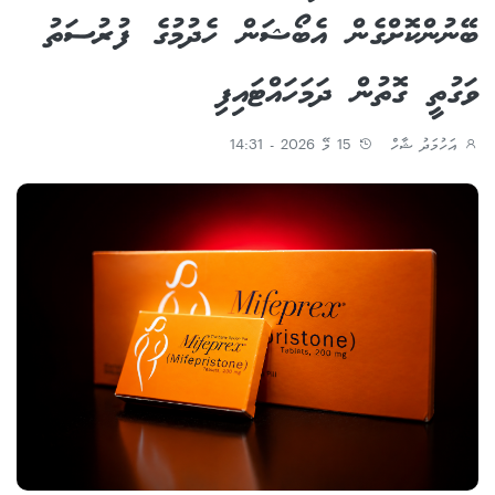
ބޭނުންކޮށްގެން އެބޯޝަން ހެދުމުގެ ފުރުސަތު
ވަގުތީ ގޮތުން ދަމަހައްޓައިފި
އަހުމަދު ޝާހް
15 މޭ 2026 - 14:31