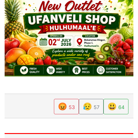
😡
😥
😃
53
57
64