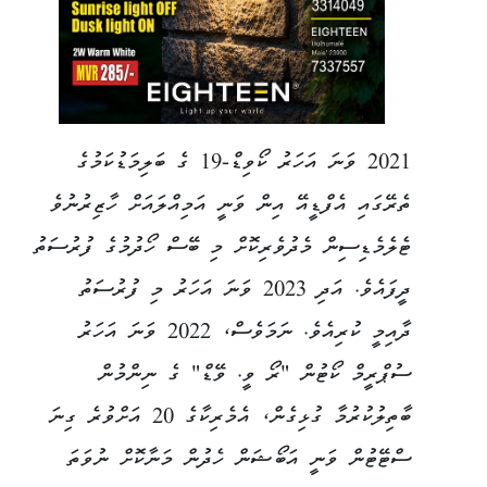
2021 ވަނަ އަހަރު ކޯވިޑް-19 ގެ ބަލިމަޑުކަމުގެ
ތެރޭގައި އެފްޑީއޭ އިން ވަނީ އަމިއްލައަށް ހާޒިރުނުވެ
ޓެލެމެޑިސިން މެދުވެރިކޮށް މި ބޭސް ހޯދުމުގެ ފުރުސަތު
ދީފައެވެ. އަދި 2023 ވަނަ އަހަރު މި ފުރުސަތު
ދާއިމީ ކުރިއެވެ. ނަމަވެސް، 2022 ވަނަ އަހަރު
ސުޕްރީމް ކޯޓުން "ރޯ ވީ. ވޭޑް" ގެ ނިންމުން
ބާތިލުކުރުމާ ގުޅިގެން، އެމެރިކާގެ 20 އަށްވުރެ ގިނަ
ސްޓޭޓުން ވަނީ އަބޯޝަން ހެދުން މަނާކޮށް ނުވަތަ