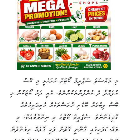
މި މައްސަލަ ސުޕްރީމް ކޯޓަށް ހުށަހެޅީ މި ބޭސް
އުފައްދާ ދެ ކުންފުންޏަކުންނެވެ. އެއީ ދަށު ކޯޓަކުން މި
ބޭސް ލިބުމަށް ބޮޑެތި ހުރަސްތަކެއް ކުރިމަތިކުރުމާ
ގުޅިގެންނެވެ. ސުޕްރީމް ކޯޓުގެ މި ނިންމުމާއެކު، މި
މައްސަލައިގައި ގާނޫނީ ގޮތުން ވަކި ގޮތެއް ނިމެންދެން