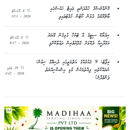
ކޮންގްރެސްގެ ހުއްދަނެތި ވައިޓް ހައުސްގައި
8 އޯގަސްޓު
ބޯލްރޫމެއް އެޅުން ކޯޓުން ހުއްޓުވައިފި
2026 - 11:3
ނިއުޔޯކް ސިޓީގެ އާ ޓެކުހާ ގުޅިގެން މޭޔަރު
8 އޯގަސްޓު
މަމްދާނީއާ ދެކޮޅަށް ގެދޮރުވެރިން ދައުވާކޮށްފި
2026 - 9:17
ރިޕޯޓު: 9 ޤައުމެއްގެ އަތްމަތީގައި ދުނިޔޭގެ ނިމުން:
29 ޖުލައި
ނުރައްކާތެރި ފިއްތުމަކުން މުޅި އިންސާނިއްޔަތު
2026 - 4:42
ފަނާވެދާނެ!
Ad