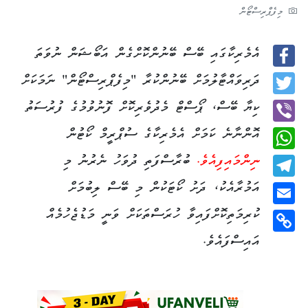
މިފެޕްރިސްޓޯން
އެމެރިކާގައި ބޭސް ބޭނުންކޮށްގެން އަބޯޝަން ނުވަތަ
Facebook
ދަރިވައްޓާލުމަށް ބޭނުންކުރާ "މިފެޕްރިސްޓޯން" ނަމަކަށް
Twitter
ކިޔާ ބޭސް، ޕޯސްޓް މެދުވެރިކޮށް ފޮނުވުމުގެ ފުރުސަތު
އޮންނާނެ ކަމަށް އެމެރިކާގެ ސުޕްރީމް ކޯޓުން
Viber
ނިންމައިފިއެވެ.
ބުރާސްފަތި ދުވަހު ނެރުނު މި
WhatsApp
އަމުރާއެކު، ދަށު ކޯޓަކުން މި ބޭސް ލިބުމަށް
Telegram
ކުރިމަތިކޮށްފައިވާ ހުރަސްތަކަށް ވަނީ މަޑުޖެހުމެއް
Email
އައިސްފައެވެ.
Copy
Link