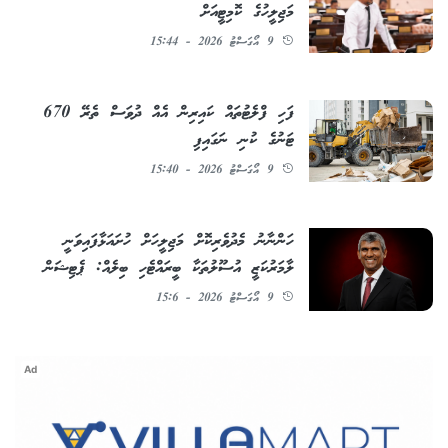
މަޖިލީހުގެ ކޮމިޓީއަށް
9 އޯގަސްޓު 2026 - 15:44
ފަހި ފްލެޓުތައް ކައިރިން އެއް ދުވަސް ތެރޭ 670
ޓަނުގެ ކުނި ނަގައިފި
9 އޯގަސްޓު 2026 - 15:40
ހަންނާނު މެދުވެރިކޮށް މަޖިލީހަށް ހުށައަޅާފައިވަނީ
ލާމަރުކަޒީ އުސޫލުތަކާ ބީރައްޓެހި ބިލެއް: ޕެޓިޝަން
9 އޯގަސްޓު 2026 - 15:6
Ad