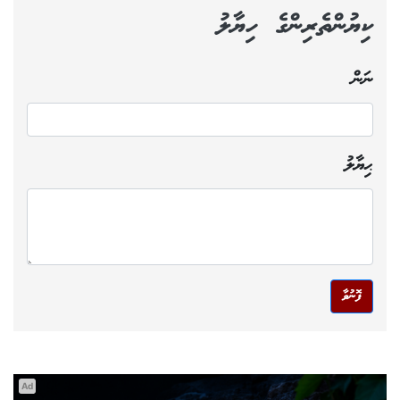
ކިޔުންތެރިންގެ ހިޔާލު
ނަން
ޙިޔާލު
ފޮނުވާ
Ad