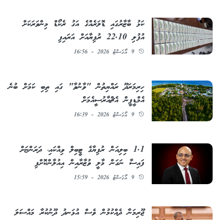
ކަޅު ބާޒާރުގައި ޑޮލަރެއްގެ އަގު ރެކޯޑް މިންވަރަކަށް
އުފުލި 22.10 ރުފިޔާއަށް އަރައިފި
9 އޯގަސްޓު 2026 - 16:56
ހިރިމަރަދޫ ރައްޔިތުން "ވާނުވާ" ގައި ތިބި ކަމަށް ބުނެ
އެމްޑީޕީން އެޗްއާރުސީއެމަށް
9 އޯގަސްޓު 2026 - 16:39
1.1 ބިލިއަން ރުފިޔާގެ ޓީބިލް ވިއްކައި، ދަރަންޏަށް
ފައިސާ ނަގަން މާލީ ވުޒާރާއިން އިއުލާންކޮށްފި
9 އޯގަސްޓު 2026 - 15:59
ޖޫރިމަނާ ދެއްކުމުން ވެސް އުޅަނދު ދޫނުކުރާ މައްސަލަ