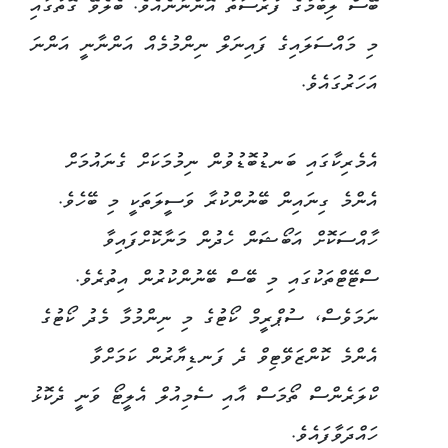
ބޭސް ލިބުމުގެ ފުރުސަތު އޮންނާނެއެވެ. ބެލެވޭ ގޮތުގައި
މި މައްސަލައިގެ ފައިނަލް ނިންމުމެއް އަންނާނީ އަންނަ
އަހަރުގައެވެ.
އެމެރިކާގައި ބަނޑުބޮޑުވުން ނިމުމަކަށް ގެނައުމަށް
އެންމެ ގިނައިން ބޭނުންކުރާ ވަސީލަތަކީ މި ބޭހެވެ.
ހާއްސަކޮށް އަބޯޝަން ހެދުން މަނާކޮށްފައިވާ
ސްޓޭޓްތަކުގައި މި ބޭސް ބޭނުންކުރުން އިތުރެވެ.
ނަމަވެސް، ސުޕްރީމް ކޯޓުގެ މި ނިންމުމާ މެދު ކޯޓުގެ
އެންމެ ކޮންޒަވޭޓިވް ދެ ފަނޑިޔާރުން ކަމަށްވާ
ކްލަރެންސް ތޯމަސް އާއި ސެމިއުލް އެލީޓޯ ވަނީ ދެކޮޅު
ހައްދަވާފައެވެ.