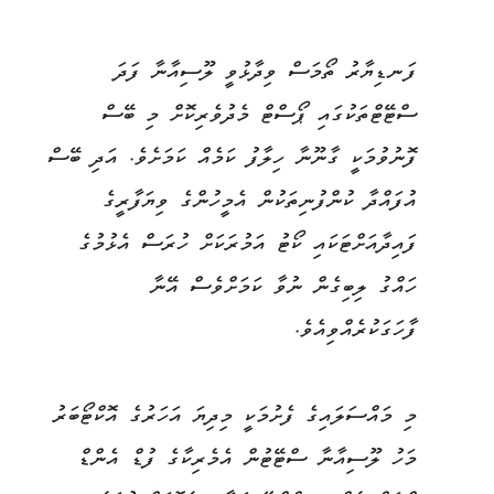
ފަނޑިޔާރު ތޯމަސް ވިދާޅުވީ ލޫސިއާނާ ފަދަ
ސްޓޭޓްތަކުގައި ޕޯސްޓް މެދުވެރިކޮށް މި ބޭސް
ފޮނުވުމަކީ ގާނޫނާ ހިލާފު ކަމެއް ކަމަށެވެ. އަދި ބޭސް
އުފައްދާ ކުންފުނިތަކުން އެމީހުންގެ ވިޔަފާރީގެ
ފައިދާއަށްޓަކައި ކޯޓު އަމުރަކަށް ހުރަސް އެޅުމުގެ
ހައްގު ލިބިގެން ނުވާ ކަމަށްވެސް އޭނާ
ފާހަގަކުރެއްވިއެވެ.
މި މައްސަލައިގެ ފެށުމަކީ މިދިޔަ އަހަރުގެ އޮކްޓޯބަރު
މަހު ލޫސިއާނާ ސްޓޭޓުން އެމެރިކާގެ ފުޑް އެންޑް