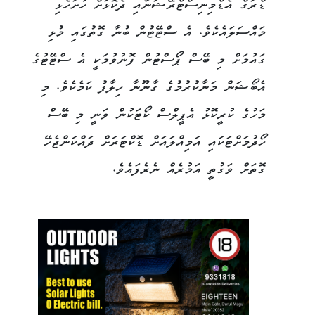
ޑްރަގް އެޑްމިނިސްޓްރޭޝަނާއި ދެކޮޅަށް ހުށަހެޅި
މައްސަލައެކެވެ. އެ ސްޓޭޓުން ބުނާ ގޮތުގައި މުޅި
ގައުމަށް މި ބޭސް ޕޯސްޓުން ފޮނުވުމަކީ އެ ސްޓޭޓުގެ
އެބޯޝަން މަނާކުރުމުގެ ގާނޫނާ ހިލާފު ކަމެކެވެ. މި
މަހުގެ ކުރީކޮޅު އެޕީލްސް ކޯޓަކުން ވަނީ މި ބޭސް
ހޯދުމަށްޓަކައި އަމިއްލައަށް ޑޮކްޓަރަށް ދައްކަންޖެހޭ
ގޮތަށް ވަގުތީ އަމުރެއް ނެރެފައެވެ.