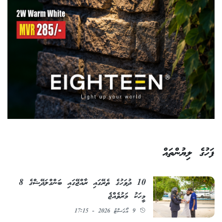
ފަހުގެ ލިޔުންތައް
10 ދުވަހުގެ ތެރޭގައި ރާއްޖޭގައި ބަންގްލަދޭޝްގެ 8
މީހަކު މަރުވެއްޖެ
9 އޯގަސްޓު 2026 - 17:15