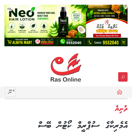
Ad
މެނޫ
ދުނިޔެ
އެމެރިކާގެ ސުޕްރީމް ކޯޓުން ބޭސް