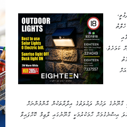
ޅުވީ،
ހެލްތު
ާއި
ް ކަމަށެވެ.
ތު
ަށް
ި ގާނޫނުގެ ދަށުން ދައުލަތުގެ އިދާރާތަކުން އާންމުންނަށް
ލަ އިސްނެގުމަށް ހާމަކުރުމަކީ ގާނޫނުގައި ލާޒިމް ކޮށްފައިވާ