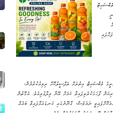
ެބްސައިޓް
ނީ
ެ
ަށާފައި
ގެ ވެބްސައިޓް އިތުރަށް ތަފްސީލުކޮށް ރިވިއުކުރުމުން،
ިކަން ފާހަގަކުރެވިފައިވާ ކަމަށް އޭނާ ވިދާޅުވިއެވެ. އެގޮތުން
މަކޮށްފައިވީ ނަމަވެސް، ގާނޫނުގައި ކަނޑައަޅާފައިވާ ބައެއް