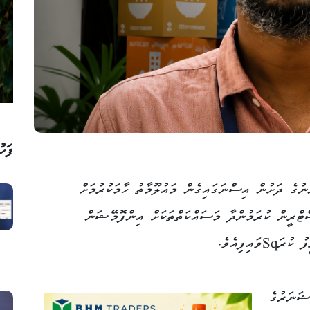
ފަހު
ޫނުގެ ދަށުން އިސްނަގައިގެން މައުލޫމާތު ހާމަކުރުމަށް
ޓްރީން ކުރަމުންދާ މަސައްކަތްތަކަށް އިންފޮމޭޝަން
ިފިއެވެ.
ޝަނަރުގެ