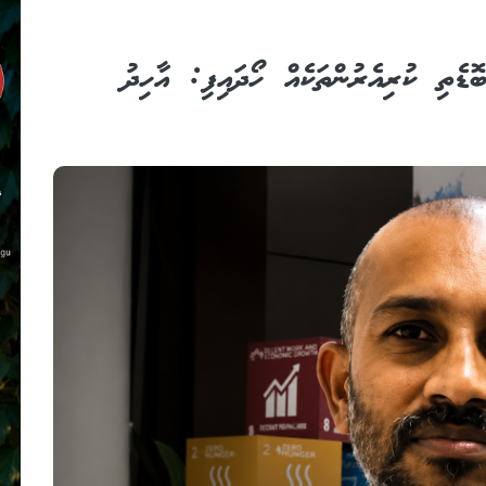
ން ބޮޑެތި ކުރިއެރުންތަކެއް ހޯދައިފި: އާހިދު