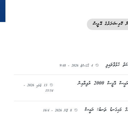
ން ކޮމިޝަނަރުގެ އޮފީސް
ތު ހުޅުވާލައިފި
4 އޯގަސްޓު 2026 - 9:48
އިންފޮމޭޝަން ކޮމިޝަނަރުގެ މަސައްކަތަށް ހުރަސްއަޅާތީ ރައީސް އޮފީސް 2000 ރުފިޔާއިން
13 ޖުލައި 2026 -
15:54
ެއްގެ މައިގަނޑު ތަނބު: ރައީސް
8 ޖޫން 2026 - 16:4