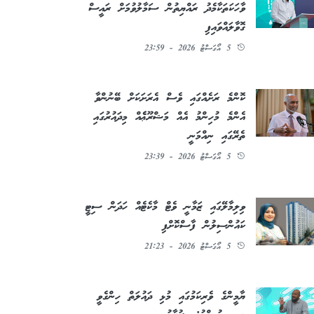
ވާހަކަތަކާމެދު ރައްޔިތުން ސަމާލުވުމަށް ރައީސް
ގޮވާލައްވައިފި
5 އޯގަސްޓު 2026 - 23:59
ކޮންމެ ރަށެއްގައި ވެސް އެރަށަކަށް ބޭނުންވާ
އެންމެ މުހިންމު އެއް މަޝްރޫޢެެއް މިދައުރުގައި
ތެރޭގައި ނިއްމަނީ
5 އޯގަސްޓު 2026 - 23:39
ވިލިމާލޭގައި ޒަމާނީ ވެޓް މާކެޓެއް ހަދަން ސިޓީ
ކައުންސިލުން ފާސްކޮށްފި
5 އޯގަސްޓު 2026 - 21:23
ޔާމީންގެ ވެރިކަމުގައި މުޅި ދައުލަތް ހިންގެވީ