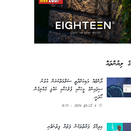
ގެ ލިޔުންތައް
ދޯންޏެއް އަޑިއަށްދާތީ ސަލާމަތްކުރަން އުޅުނު
ސިފައިންގެ މީހަކާއި ފުލުހަކާއި ކައްޕި ގެއްލިގެން
ހޯދަނީ
6 އޯގަސްޓު 2026 - 8:15
އިދިކޮޅު ފަރާތްތަކުން ފަތުރާ ފިތުނަވެރި