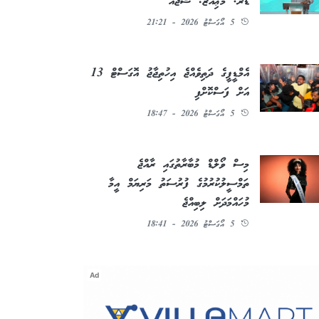
ޑރ. މުޢިއްޒު: ޝުޖާއު
5 އޯގަސްޓު 2026 - 21:21
އެމްޑީޕީގެ ދަތިވެއްޖެ އިހުތިޖާޖު އޮގަސްޓް 13
އަށް ފަސްކޮށްފި
5 އޯގަސްޓު 2026 - 18:47
މިސް ވޯލްޑް މުބާރާތުގައި ރާއްޖެ
ތަމްސީލުކުރުމުގެ ފުރުސަތު މަރިޔަމް އީމާ
މުހައްމަދަށް ލިބިއްޖެ
5 އޯގަސްޓު 2026 - 18:41
Ad