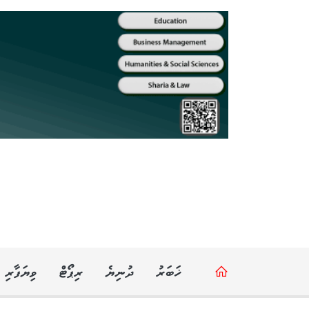
ޚަބަރު
ދުނިޔެ
ރިޕޯޓް
ވިޔަފާރި