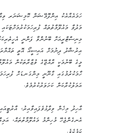
ހަމައެއާއެކު އިންފޮމޭޝަން ކޮމިޝަނަރ ވިދާ
މަދުވާ މައުލޫމާތުތައް ފުރިހަމަކުރުމަށްޓަކައި 
މިނިސްޓްރީއަށް ބޭނުންވާ ފަންނީ އެހީތެރިކަމ
އިރުޝާދު ދިނުމަށް އައިސީއޯ އޮތީ ތައްޔާރަށ
މީގެ ބޭނުމަކީ ރާއްޖޭގެ ވުޒާރާތަކުން މައުލޫމާ
ހާމަކުރުމުގައި ގާނޫނީ މިންގަނޑަށް ފުރިހަމައ
އަމަލުކުރާކަން ކަށަވަރުކުރުމެވެ.
އާހިދު މިހެން ވިދާޅުވެފައިވާއިރު، އާރުޓީއައ
އެނގެންޖެހޭ މުހިންމު މައުލޫމާތުތައް، އަމިއް
ކަމެކެވެ.