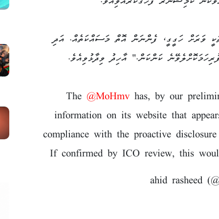
ވާކަން ކޮމިޝަނަރު ފާހަގަކުރެއްވިއެވެ.
ކީ ވަރަށް ހަގީގީ، ފެންނަން އޮތް މަސައްކަތެއް. އަދި
ރިހަމަކޮށްލެވޭނެ ކަންކަން." އާހިދު ވިދާޅުވިއެވެ.
The
@MoHmv
has, by our prelimin
information on its website that appear
compliance with the proactive disclosure
If confirmed by ICO review, this woul