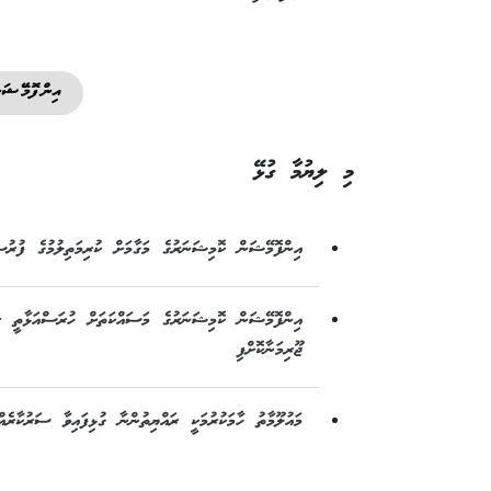
އިންފޮމޭޝަ
މި ލިޔުމާ ގުޅޭ
އިންފޮމޭޝަން ކޮމިޝަނަރުގެ މަގާމަށް ކުރިމަތިލުމުގެ ފުރުސަ
ޖޫރިމަނާކޮށްފި
މައުލޫމާތު ހާމަކުރުމަކީ ރައްޔިތުންނާ ގުޅިފައިވާ ސަރުކާރ