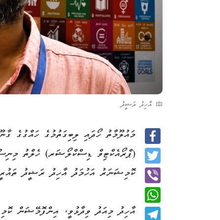
އާހިދު ރަޝީދު
މައުލޫމާތު ހޯދައި ލިބިގަތުމުގެ ހައްގުގެ ގާނ
Facebook
(ޕްރޯއެކްޓިވް ޑިސްކްލޯޝަރ) ހެލްތު މިނިސް
Twitter
ކޮމިޝަނަރު އަހުމަދު އާހިދު ރަޝީދު ތައުރީފު ކުރަSqވައ
Viber
އާހިދު މިއަދު ވިދާޅުވީ، އިންފޮމޭޝަން ކޮމި
WhatsApp