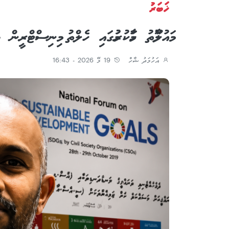
ޚަބަރު
މައުލޫމާތު ހާމަކުރުމުގައި ހެލްތު މިނިސްޓްރީ
އަހުމަދު ޝާހް
19 މޭ 2026 - 16:43