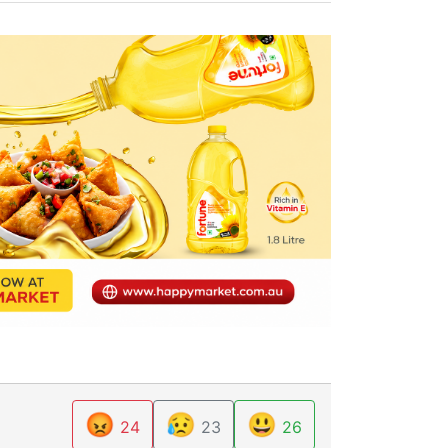
😡
😥
😃
24
23
26