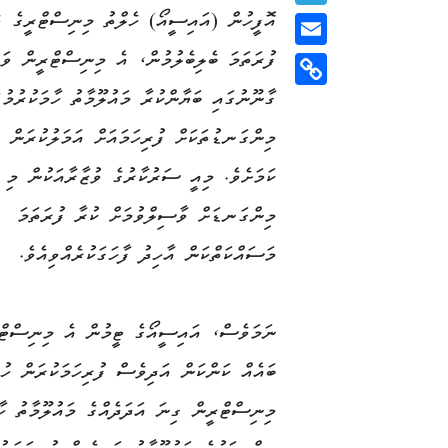
އޮފީހުން (އައިސީއޯ) ހެލްތު މިނިސްޓްރީގެ ވ
Telegram
ފުރަތަމަ ބެލިބެލުމުން، އެ މިނިސްޓްރީން ވަ
Email
ގާނޫނުގައި ބަޔާންކުރާ މައުލޫމާތު ހާމަކުރުމުގ
Copy
Link
މިންގަނޑުތަކަށް ފުރިހަމައަށް އަމަލުކުރަން ފ
ކަމަށެވެ. މިއީ ސަރުކާރުގެ ވުޒާރާއަކުން މި
މިންގަނޑަށް ވާސިލްވުމަށް ކުރާ ފުރަތަމަ
މަސައްކަތްކަން އާހިދު ފާހަގަކުރެއްވިއެވެ.
ނަމަވެސް، އައިސީއޯގެ ޓީމުން އެ މިނިސްޓްރީ
ބައެއް ކަންކަން އަދިވެސް ފުރިހަމަކުރަން ހުރ
މިނިސްޓްރީން ގިނަ އަދަދެއްގެ މައުލޫމާތު ހާ