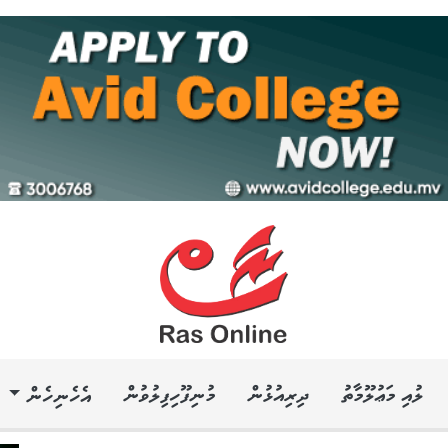
ލުއި މަޢުލޫމާތު
ދިރިއުޅުން
މުނިފޫހިފިލުވުން
އެހެނިހެން