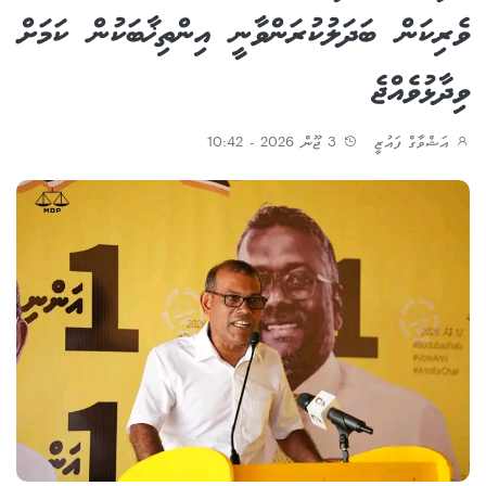
ވެރިކަން ބަދަލުކުރަންވާނީ އިންތިޚާބަކުން ކަމަށް
ވިދާޅުވެއްޖެ
އަޝްވާގް ފައުޒީ
3 ޖޫން 2026 - 10:42