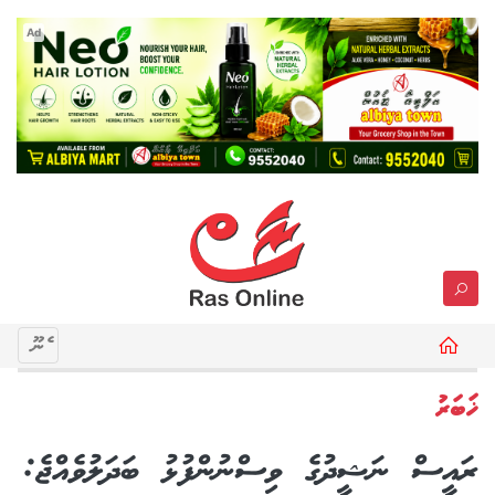
Ad
މެނޫ
ޚަބަރު
ރައީސް ނަޝީދުގެ ވިސްނުންފުޅު ބަދަލުވެއްޖެ: