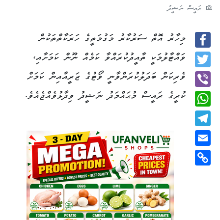
ރައީސް ނަޝީދު
މިހާރު އޮތް ސަރުކާރު މަގުމަތީގެ ހަރަކާތްތަކުން
Facebook
ވައްޓާލުމަކީ ތާއީދުކުރައްވާ ކަމެއް ނޫން ކަމަށާއި،
Twitter
ވެރިކަން ބަދަލުކުރަންވާނީ ވޯޓުގެ ޒަރީއާއިން ކަމަށް
ކުރީގެ ރައީސް މުޙައްމަދު ނަޝީދު ވިދާޅުވެއްޖެއެވެ.
Viber
WhatsApp
Telegram
Email
Copy
Link