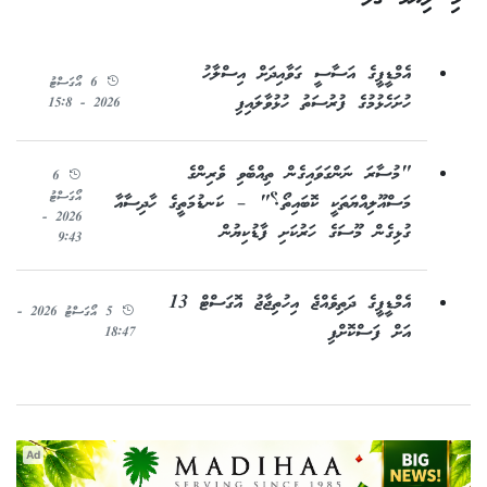
އެމްޑީޕީގެ އަސާސީ ގަވާއިދަށް އިސްލާހު
6 އޯގަސްޓު
ހުށަހެޅުމުގެ ފުރުސަތު ހުޅުވާލައިފި
2026 - 15:8
"މުސާރަ ނަންގަވައިގެން ތިއްބެވި ވެރިންގެ
6
އޯގަސްޓު
މަސްއޫލިއްޔަތަކީ ކޮބައިތޯ؟" – ކަނޑުމަތީގެ ހާދިސާއާ
2026 -
ގުޅިގެން މޫސަގެ ހަރުކަށި ފާޑުކިޔުން
9:43
އެމްޑީޕީގެ ދަތިވެއްޖެ އިހުތިޖާޖު އޮގަސްޓް 13
5 އޯގަސްޓު 2026 -
އަށް ފަސްކޮށްފި
18:47
Ad