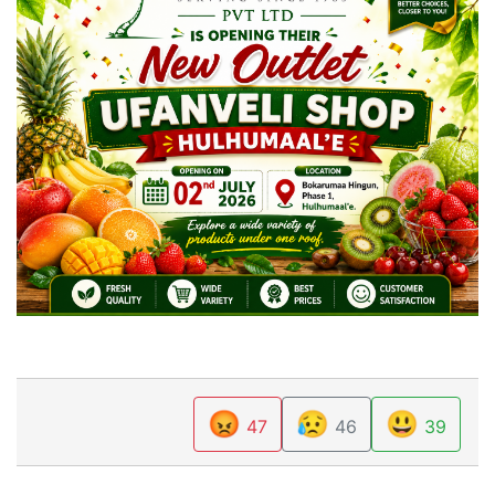
😡
😥
😃
47
46
39