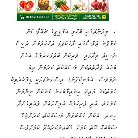
ށ. މިލަންދޫގައި ބޭއްވި އެމްޑީޕީގެ ޗެއާޕާސަން
ކެމްޕޭން ޖަލްސާގައި ވާހަކަފުޅު ދައްކަވަމުން ރައީސް
ނަޝީދު ވިދާޅުވީ، ވެރިކަން ބަދަލުކުރުމަށް އެހެން
ބައެއް ފަރާތްތަކުން މަސައްކަތް ކުރަމުން ދިޔަ
ނަމަވެސް، އެމަނިކުފާނުގެ ވިސްނުންފުޅަކީ ޑިމޮކްރެޓިކް
ހަމަތަކުގެ މަތިން އިންތިޚާބަކުން ކަންކަން ނިންމުން
ކަމަށެވެ. އަދި ވެރިކަމެއް އަމިއްލައަށް ވެއްޓިގެންދާ
ހިނދު، އެކަން ހުއްޓުވަން މަސައްކަތް ކުރަންޖެހޭ
ސަބަބެއް އޮތް ކަމަށް ގަބޫލުނުކުރައްވާ ކަމަށްވެސް