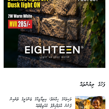
ފަހުގެ ލިޔުންތައް
ވަކިތަކުގެ ހިމާޔަތް: އިތިއޯޕިއާގެ ޖަންގަލީގެ ތެރެއިން
ފެނުނު އާދަޔާޚިލާފު މުއުޖިޒާތެއް