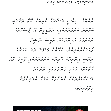
އެމަނިކުފާނު ފާހަގަކުރެއްވިއެވެ.
ރާއްޖޭގެ ސިޔާސީ މަޝްރަހު ކުރިއަށް އޮތް ތަނުގައި
ބައްޓަން ކުރުމަށްޓަކައި، އެމްޑީޕީން އާ ޖޯޝަކާއެކު
ނުކުތުމުގެ މުހިންމުކަން ރައީސް ނަޝީދު
ފާހަގަކުރެއްވިއެވެ. އެގޮތުން 2028 ވަނަ އަހަރުގެ
ރިޔާސީ އިންތިޚާބު ކާމިޔާބު ކުރުމަށްޓަކައި ޕާޓީގެ ރޫހު
އާލާކޮށް، ގައުމީ ފެންވަރުގައި ވަރުގަދަ
މަސައްކަތްތަކެއް ކުރަންޖެހޭ ކަމަށް އެމަނިކުފާނު
ވިދާޅުވިއެވެ.