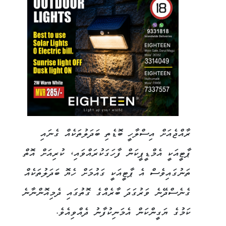
ރާއްޖެއަށް އިސްލާހީ ބޮޑެތި ބަދަލުތަކެއް ގެނައި
ޕާޓީއަކީ އެމްޑީޕީކަން ފާހަގަކުރައްވައި، ކުރިއަށް އޮތް
ތަނުގައިވެސް އެ ޕާޓީއަކީ ގައުމަށް ހެޔޮ ބަދަލުތަކެއް
ގެނެސްދޭނެ ވަރުގަދަ ބާރެއްގެ ގޮތުގައި ދެމިއޮންނާނެ
ކަމުގެ ޔަގީންކަން އެމަނިކުފާނު ދެއްވިއެވެ.