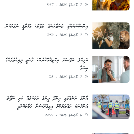
7 އޯގަސްޓު 2026 - 8:37
އިންސާނުންނާއި ޖަނަވާރުންގެ ތަފާތު: އަޚްލާޤީ ނަޒަރަކުން
7 އޯގަސްޓު 2026 - 7:50
އަމިއްލަ ނަފްސަށް އިޙްތިރާމްކުރުން: މާނަވީ ދިރިއުޅުމެއްގެ
ބިންގާ
7 އޯގަސްޓު 2026 - 7:8
އާންމު ތަނެއްގައި ހިންދޫ ދީނުގެ އަޅުކަމެއް ކުރި ނޭޕާލް
އަންހެނަކު ހައްޔަރުކޮށް އިމިގްރޭޝަނާ ހަވާލުކޮށްފި
6 އޯގަސްޓު 2026 - 22:22