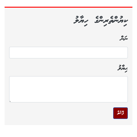
ކިޔުންތެރިންގެ ހިޔާލު
ނަން
ޙިޔާލު
ފޮނުވާ