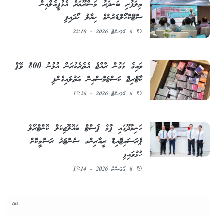
ތިލަފުށި ބަނދަރު މަޝްރޫޢަށް އެމްޕީއެލްއިން
ސްޓޭކްހޯލްޑަރުންގެ ޚިޔާލު ހޯދައިފި
6 އޯގަސްޓު 2026 - 22:10
ވައިގެ މަގުން ރާއްޖެ އެތެރެކުރަން އުޅުނު 800 ވޭޕް
ކާޓްރިޖް ކަސްޓަމްސްއިން އަތުލައިގެންފި
6 އޯގަސްޓު 2026 - 17:26
ހަނިމާދޫގައި ޕާމް ޕެސްޓް ބައޮލޮޖިކަލް ކޮންޓްރޯލް
ޕެރަސައިޓޮއިޑް ރީއާރިންގ ސެންޓަރު ރަސްމީކޮށް
ހުޅުވައިފި
6 އޯގަސްޓު 2026 - 17:14
Ad