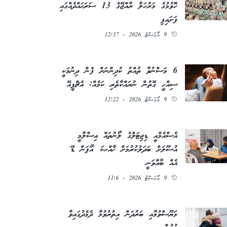
ހޮވުމުގެ މަރުހަލާ ރާއްޖޭގެ 13 ސަރަޙައްދެއްގައި
ފަށައިފި
9 އޯގަސްޓު 2026 - 12:37
6 މަސްނުވާ ތުއްތު ކުދިންނަށް ފެން ދިނުމަކީ
ސިއްހީ ގޮތުން ނުރައްކާތެރި ކަމެއް: އެޗްޕީއޭ
9 އޯގަސްޓު 2026 - 12:22
އެސްއެމްއީ ޑިޖިޓަލްގެ ލޯނުތައް އިސްލާމީ
އުސޫލަށް ބަދަލުކުރުމަށް ޚާއްޞަ 'އޯޕަން ޑޭ'
އެއް ބާއްވަނީ
9 އޯގަސްޓު 2026 - 11:6
މަޔޫސްވުމާއި ބަރުދަން އިތުރުވުމާ ދެމެދުގައިވާ