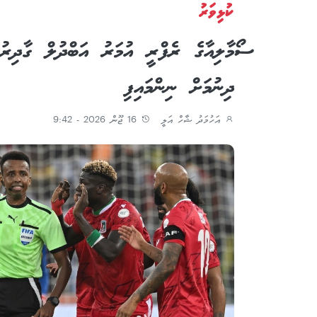
ކުޅިވަރު
ސޯމާލިއާގެ ރެފްރީ އުމަރު އަބްދުލް ގާދިރ
ދިނުމަށް ނިންމައިފި
އަހުމަދު ޝާހް އަލީ
16 ޖޫން 2026 - 9:42