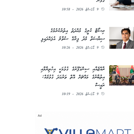
ގުޅުން
9 އޯގަސްޓު 2026 - 10:58
ރިސޯޓް ކުލީގެ މުއްދަތު އިތުރުކުރުމުގެ
ސިޔާސަތާ މެދު ފިރާގް ސުވާލު އުފައްދައިފި
9 އޯގަސްޓު 2026 - 10:26
ރާއްޖެއާއި ސިންގަޕޫރުގެ ގުޅުމަކީ އިހުތިރާމާއި
އިތުބާރުގެ މައްޗަށް އޮތް ވަރުގަދަ ގުޅުމެއް:
ރައީސް
9 އޯގަސްޓު 2026 - 10:19
Ad