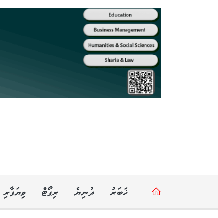
ޚަބަރު
ދުނިޔެ
ރިޕޯޓް
ވިޔަފާރި