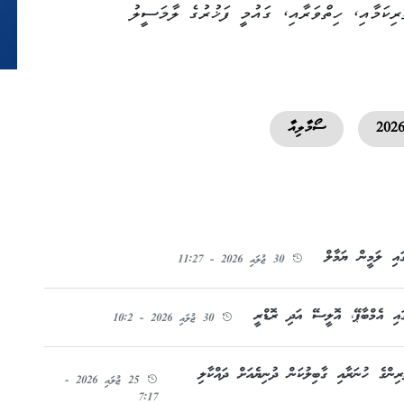
ރިކަމާއި، ހިތްވަރާއި، ގައުމީ ފަޚުރުގެ ލާމަސީލު
ސޯމާލިއާ
ައި ލަމީން ޔަމާލް
30 ޖުލައި 2026 - 11:27
ައި އެމްބާޕޭ، އޮލީސޭ އަދި ރޮޑްރީ
30 ޖުލައި 2026 - 10:2
ުޅުންތެރިންގެ ހުނަރާއި ގާބިލުކަން ދުނިޔެއަށް ދައްކާލި
25 ޖުލައި 2026 -
7:17