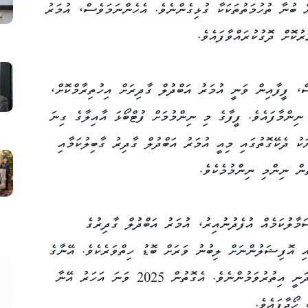
ް ބުނާ ތުހުމަތުތަކަކާ ގުޅިގެންނެވެ. އެހެންނަމަވެސް، އުމަރު
ުކޮށް ދޮގުކުރައްވާފައެވެ.
، ފީފާއިން ވަނީ އުމަރު އަބްދުލް ގާދިރަށް އިހުތިރާމްކޮށް،
ނިންމާފައެވެ. ފީފާގެ މި ނިންމުމަށް ފުޓްބޯޅަ އާއިލާގެ ގިނަ
ކު ދެކޭގޮތުގައި މިއީ އުމަރު އަބްދުލް ގާދިރު ގާބިލުކަމާއި
ުން ނިންމި ނިންމުމެކެވެ.
ާލުކަމެއް އުފެދުނުއިރު، އުމަރު އަބްދުލް ގާދިރުގެ
އި އޮފިޝަލުންނަށް ލިބުނު ވަރަށް ބޮޑު ހިތްވަރެކެވެ. އޭނާގެ
މަގުބޫލުކަން ބައިނަލްއަގުވާމީ ފެންވަރުގައި ދަނީ އިތުރުވަމުންނެވެ. އެގޮތުން 2025 ވަނަ އަހަރު އޭނާ
ހޯދާފައެވެ.