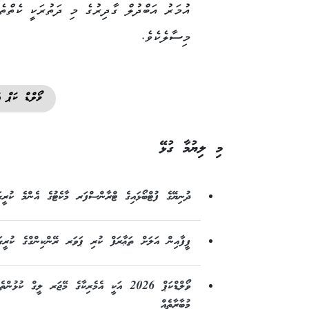
އުމަރު އަބްދުލް ގާދިރުގެ މި ދަތުރަކީ ކެތްތެ
މިސާލެކެވެ.
ވޯލްޑް ކަޕް 2026
މި ލިޔުމާ ގުޅޭ
ދުނިޔޭގެ ފުޓްބޯޅައިގެ ޓްރާންސްފަރ މާކެޓުގެ އެންމެ ކުރީގ
ފީފާއިން އަލަށް ތަޢާރަފް ކުރި ޕަވަރ ރޭންކިންގްގެ ކުރީގ
ވޯލްޑްކަޕް 2026 އަކީ އެމެރިކާގެ މޭޖަރ ލީގް ކ
މުބާރާތެއް