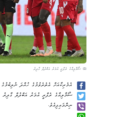
ސޯމާލިއާގެ ރެފްރީ އުމަރު އަބްދުލް ގާދިރު
އެމެރިކާއަށް އެތެރެވުމުގެ ހުއްދަ ނުލިބުމުގެ
Facebook
ސޯމާލިއާގެ ރެފްރީ އުމަރު އަބްދުލް ގާދިރު އ
Twitter
ނިންމައިފިއެވެ.
Viber