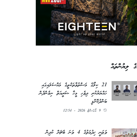
ގެ ލިޔުންތައް
21 ކިލޯގެ މަސްތުވާތަކެތީގެ މައްސަލައިގައި
ހައްޔަރުކުރި ދިވެހި މީހާ ޝަރީއަތް ނިމެންދެން
ބަންދުކޮށްފި
9 އޯގަސްޓު 2026 - 12:54
ވަޠަނީ ޚިދުމަތުގެ 4 ވަނަ ބެޗަށް ކުދިން