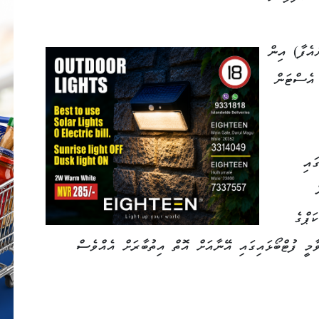
އެފާ) އިން
އެސްޓަން
ައި
ަޕްގެ
މީ ފުޓްބޯޅައިގައި އޭނާއަށް އޮތް އިތުބާރަށް އެއްވެސް