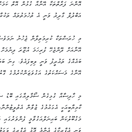
އޮންނަ ފަރާތްތަކާ އޭނާއާ ގުޅުން އޮތް ކަމަށ
އަބްދުލް ގާދިރު ވަނީ އެ ތުހުމަތުތައް ތަކުރާރ
މި ހުރަސްތަކާ ކުރިމަތިލާން ޖެހުނު ނަމަވެސް
އޭނާއަށް ދޭންޖެހޭ ފުރިހަމަ އުޖޫރަ ދިނުމަށް 
ބައެއްގެ ތައުރީފު ވަނީ ލިބިފައެވެ. ގިނަ ބަޔަ
އޭނާގެ މަސައްކަތުގެ އަގުވަޒަންކުރުމުގެ ގޮތ
މި ހާދިސާއާ ގުޅިގެން ސޯމާލިއާގައި ބޮޑު ސަމ
ކާމިޔާބީއަކީ އެގައުމުގެ ޒުވާން އެތުލީޓުންނާ
ވަނީ އެފްރިކާގެ އެންމެ މޮޅު ރެފްރީގެ ލަގަބު 