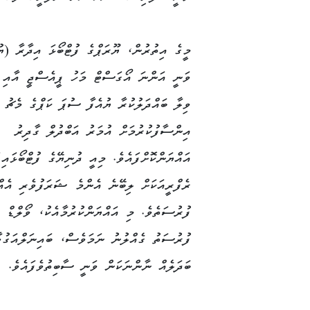
މީގެ އިތުރުން، ޔޫރަޕްގެ ފުޓްބޯޅަ އިދާރާ (ޔު
ވަނީ އަންނަ އޯގަސްޓް މަހު ޕީއެސްޖީ އާއި 
ވިލާ ބައްދަލުކުރާ ޔުއެފާ ސުޕަ ކަޕްގެ މެޗު
އިންސާފުކުރުމަށް އުމަރު އަބްދުލް ގާދިރު
އައްޔަންކޮށްފައެވެ. މިއީ ދުނިޔޭގެ ފުޓްބޯޅައިގ
ރެފްރީއަކަށް ލިބޭނެ އެންމެ ޝަރަފުވެރި އެއް
ފުރުސަތެވެ. މި އައްޔަންކުރުމާއެކު، ވޯލްޑް ކ
ފުރުސަތު ގެއްލުނު ނަމަވެސް، ބައިނަލްއަގުވާ
ބަދަލެއް ނާންނަކަން ވަނީ ސާބިތުވެފައެވެ.