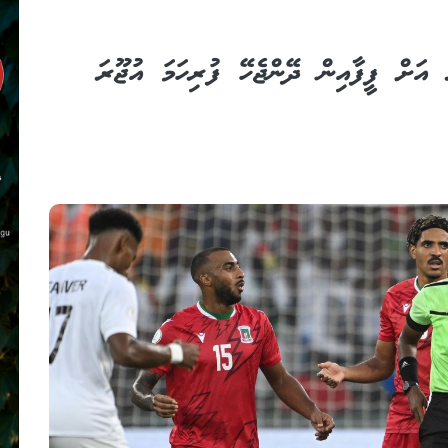
ު އަށް ފީފާއިން ދޭންޖެހޭ ފުރިހަމަ އުޖޫރަ