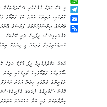
މި މައްސަލައާ ގުޅުންހުރި މަސްދަރުތަކުން މަ
WhatsApp
ގޮތުގައި، ދުނިޔޭގެ އެންމެ ބޮޑު ފުޓްބޯޅަ މުބ
Telegram
މެޗުތައް އިންސާފުކުރުމުގެ ފުރުސަތު އޭނާއަށ
Email
ކަމުގައިވިޔަސް، ފީފާއިން ވަނީ އޭނާއަށް
Copy
Link
ކަނޑައެޅިފައިވާ ފުރިހަމަ ފީ ދިނުމަށް ނިންމާ
އުމަރު އަބްދުލްގާދިރު ފީފާ ވޯލްޑް ކަޕަށް ހޮވ
ސޯމާލިއާގެ ފުޓްބޯޅައިގެ ތާރީޚުގައި ލިބުނު ވ
ރެފްރީންގެ ތެރޭގައި ހިމެނޭ އުމަރު އަބްދުލް 
ހޮވުނު ސޯމާލިއާގެ ފުރަތަމަ ރެފްރީއެވެސްނެވ
އިދާރާތަކުން ވަނީ އޭނާ އެގައުމަށް އެތެރެވުނ