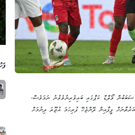
ފަހު
 ސަބަބުން ވޯލްޑް ކަޕްގައި ބައިވެރިނުވެވުނު ނަމަވެސް،
ަރުތާނަށް ފީފާއިން ދޭންޖެހޭ ފުރިހަމަ އުޖޫރަ ދިނުމަށް