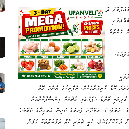
އުލޫމާތު ދޭ
ާރާތުގައި
ް ގެއްލުނު
ފައެވެ.
ުމަކީ
ަރަށް ބޮޑު ކުރިއެރުމެކެވެ. އެފްރިކާގެ އެންމެ މޮޅު
ގާދިރަކީ ވޯލްޑް ކަޕެއްގައި މެޗުތައް އިންސާފުކުރުމަށް
ެ. ނަމަވެސް، މުބާރާތް ފެށުމުގެ ކުރިން އެމެރިކާގެ ކަމާބެހޭ
ް މަނާކޮށްފައެވެ. އެއީ ޓެރަރިސްޓް ޖަމާއަތްތަކާ ގުޅުން