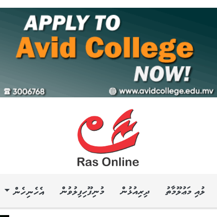
ލުއި މަޢުލޫމާތު
ދިރިއުޅުން
މުނިފޫހިފިލުވުން
އެހެނިހެން