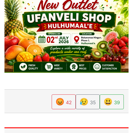
😡
😥
😃
42
35
39