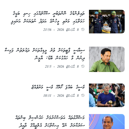
ތައިލެންޑުގެ ނޮންތަބުރީ ސްކޫލެއްގައި ހިނގި ބަޑީގެ
ހަމަލާގައި މަރުވި މީހުންގެ އަދަދު ނުވަޔަކަށް އަރައިފި
8 އޯގަސްޓު 2026 - 21:56
ސިޔާސީ ޕާޓީތަކަށް ވުރެ މީޑިއާތަކަށް ދައުލަތުން ފައިސާ
ދިނުން މާ ހައްގުކަން ބޮޑު: ޔާމީން
8 އޯގަސްޓު 2026 - 21:5
މެސީގެ ބައްޕަ ޚޯރްޚޭ މެސީ މަރުވެއްޖެ
8 އޯގަސްޓު 2026 - 18:31
މަޝްރޫޢުތައް އަވަސްކުރުމަށް ކައުންސިލް ބިންތައް
ސަރުކާރަށް ނެގޭ އިޞްލާޙަށް އެލްޖީއޭގެ ތާއީދު