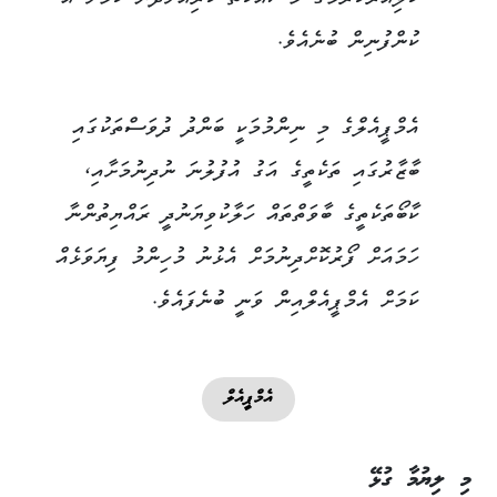
ކްލިއަރކުރުމުގެ މަސައްކަތް ކުރިއަށްދާނެ ކަމަށް އެ
ކުންފުނިން ބުނެއެވެ.
އެމްޕީއެލްގެ މި ނިންމުމަކީ ބަންދު ދުވަސްތަކުގައި
ބާޒާރުގައި ތަކެތީގެ އަގު އުފުލުނަ ނުދިނުމަށާއި،
ކާބޯތަކެތީގެ ބާވަތްތައް ހަލާކުވިޔަނުދީ ރައްޔިތުންނާ
ހަމައަށް ފޯރުކޮށްދިނުމަށް އެޅުނު މުހިންމު ފިޔަވަޅެއް
ކަމަށް އެމްޕީއެލްއިން ވަނީ ބުނެފައެވެ.
އެމްޕީއެލް
މި ލިޔުމާ ގުޅޭ