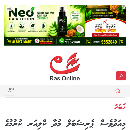
Ad
މެނޫ
ޚަބަރު
މިއަދުވެސް ޕެރިޝަބަލް މުދާ ކްލިއަރ ކުރުމުގެ