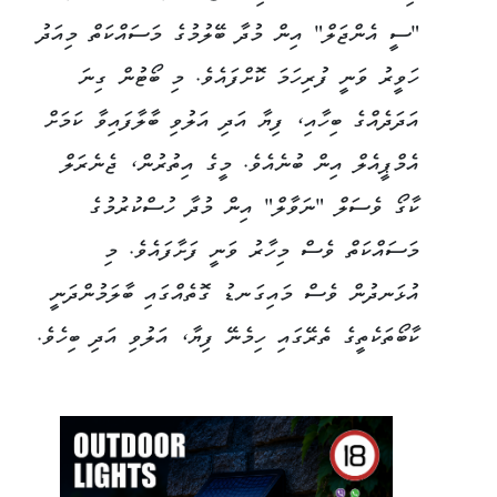
"ސީ އެންޖަލް" އިން މުދާ ބޭލުމުގެ މަސައްކަތް މިއަދު
ހަވީރު ވަނީ ފުރިހަމަ ކޮށްފައެވެ. މި ބޯޓުން ގިނަ
އަދަދެއްގެ ބިހާއި، ފިޔާ އަދި އަލުވި ބާލާފައިވާ ކަމަށް
އެމްޕީއެލް އިން ބުނެއެވެ. މީގެ އިތުރުން، ޖެނެރަލް
ކާގޯ ވެސަލް "ނަވާލް" އިން މުދާ ހުސްކުރުމުގެ
މަސައްކަތް ވެސް މިހާރު ވަނީ ފަށާފައެވެ. މި
އުޅަނދުން ވެސް މައިގަނޑު ގޮތެއްގައި ބާލަމުންދަނީ
ކާބޯތަކެތީގެ ތެރޭގައި ހިމެނޭ ފިޔާ، އަލުވި އަދި ބިހެވެ.