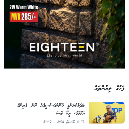
ފަހުގެ ލިޔުންތައް
ބަދަލުކުރަންވީ ޤާނޫނުއަސާސީއެއް ނޫން، ވެރިންގެ
އަޚްލާޤު: ރީކޯ މޫސަ
8 އޯގަސްޓު 2026 - 23:39