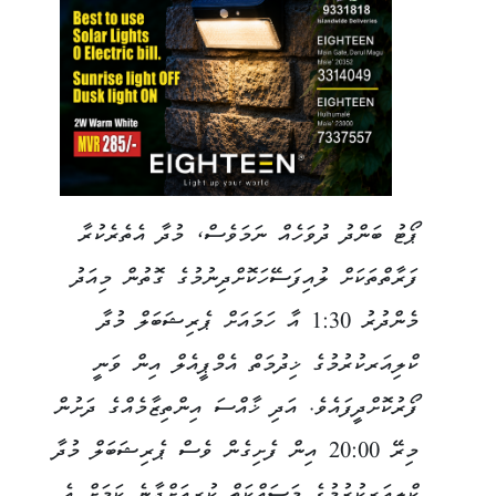
ޕޯޓު ބަންދު ދުވަހެއް ނަމަވެސް، މުދާ އެތެރެކުރާ
ފަރާތްތަކަށް ލުއިފަސޭހަކޮށްދިނުމުގެ ގޮތުން މިއަދު
މެންދުރު 1:30 އާ ހަމައަށް ޕެރިޝަބަލް މުދާ
ކްލިއަރކުރުމުގެ ޚިދުމަތް އެމްޕީއެލް އިން ވަނީ
ފޯރުކޮށްދީފައެވެ. އަދި ޚާއްސަ އިންތިޒާމެއްގެ ދަށުން
މިރޭ 20:00 އިން ފެށިގެން ވެސް ޕެރިޝަބަލް މުދާ