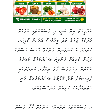
އެމްޕީއެލް އިން ބުނީ، މި މަސައްކަތަކީ އަވަހަށް
ހަލާކުވާ ޒާތުގެ މުދާ ވީހާވެސް އަވަހަށް ކްލިއަރ
ކުރުމަށް އެ ކުންފުނިން ގެންގުޅޭ ޚާއްސަ އުސޫލުގެ
ދަށުން ކުރިއަށް ގެންދިޔަ މަސައްކަތެއް ކަމަށެވެ.
އެގޮތުން މިއަދުވެސް މާލެ ވިޔަފާރި ބަނދަރުގައި
ޕެރިޝަބަލް މުދާ ބޭލުމުގެ މަސައްކަތްތައް ވަނީ
ހަލުވިކަމާއެކު ކުރިއަށް ގެންގޮސްފައެވެ.
މި މަސައްކަތުގެ ތެރެއިން، ޖެނެރަލް ކާގޯ ވެސަލް