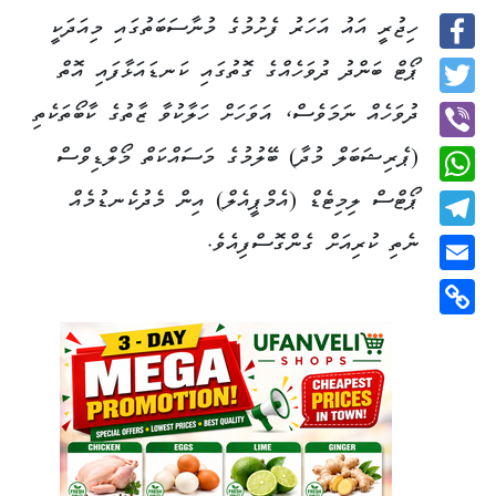
ހިޖުރީ އައު އަހަރު ފެށުމުގެ މުނާސަބަތުގައި މިއަދަކީ
Facebook
ޕޯޓް ބަންދު ދުވަހެއްގެ ގޮތުގައި ކަނޑައަޅާފައި އޮތް
Twitter
ދުވަހެއް ނަމަވެސް، އަވަހަށް ހަލާކުވާ ޒާތުގެ ކާބޯތަކެތި
(ޕެރިޝަބަލް މުދާ) ބޭލުމުގެ މަސައްކަތް މޯލްޑިވްސް
Viber
ޕޯޓްސް ލިމިޓެޑް (އެމްޕީއެލް) އިން މެދުކެނޑުމެއް
WhatsApp
ނެތި ކުރިއަށް ގެންގޮސްފިއެވެ.
Telegram
Email
Copy
Link