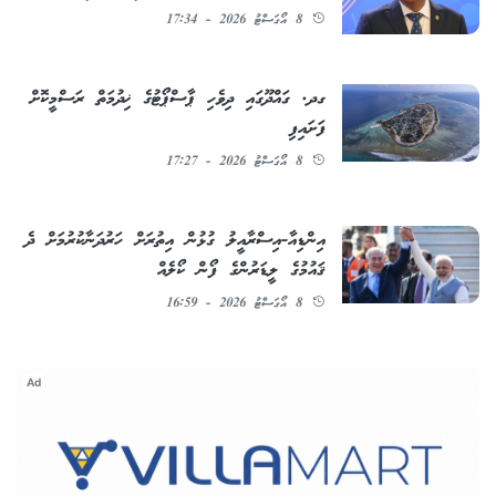
8 އޯގަސްޓު 2026 - 17:34
ގދ. ގައްދޫގައި ދިވެހި ޕާސްޕޯޓުގެ ޚިދުމަތް ރަސްމީކޮށް
ފަށައިފި
8 އޯގަސްޓު 2026 - 17:27
އިންޑިއާ-އިސްރާއީލު ގުޅުން އިތުރަށް ހަރުދަނާކުރުމަށް ދެ
ޤައުމުގެ ލީޑަރުންގެ ފޯން ކޯލެއް
8 އޯގަސްޓު 2026 - 16:59
Ad