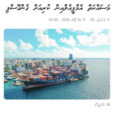
މަސައްކަތް އެމްޕީއެލްއިން ކުރިއަށް ގެންގޮސްފި
އަހުމަދު ޝާހް
16 ޖޫން 2026 - 20:35
އެމްޕީއެލް