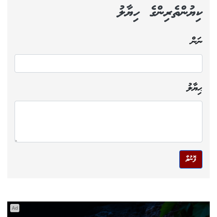
ކިޔުންތެރިންގެ ހިޔާލު
ނަން
ޙިޔާލު
ފޮނުވާ
Ad