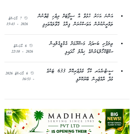
އަންނަ އަހަރު ހުޅުވާ އާ ސީޕޯޓަށް ދިވެހި ޒުވާނުން
7 އޯގަސްޓު
ތަމްރީނުކުރުން އަވަސްކުރަން ފިރާގު ގޮވާލައްވައިފި
2026 - 15:43
ތިލަފުށި ބަނދަރު މަޝްރޫޢަށް އެމްޕީއެލްއިން
6 އޯގަސްޓު
ސްޓޭކްހޯލްޑަރުންގެ ޚިޔާލު ހޯދައިފި
2026 - 22:10
ސީ-ޓު-އެއަރ ކާގޯ މެދުވެރިކޮށް 633 ޓަނުގެ
6 އޯގަސްޓު 2026
މުދާ ރާއްޖެއިން ބޭރުކޮށްފި
- 16:53
Ad