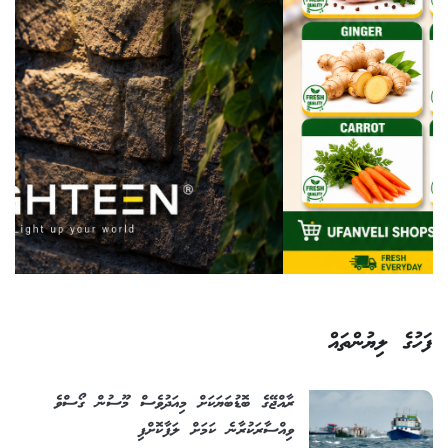
ފަހުގެ ލިޔުންތައް
ރާއްޖޭގެ ބޮޑުބަޔަކަށް މިއަދުވެސް މޫސުން ގޯސްވެ
ވިއްސާރަކުރާނެ ކަމަށް ލަފާކޮށްފި