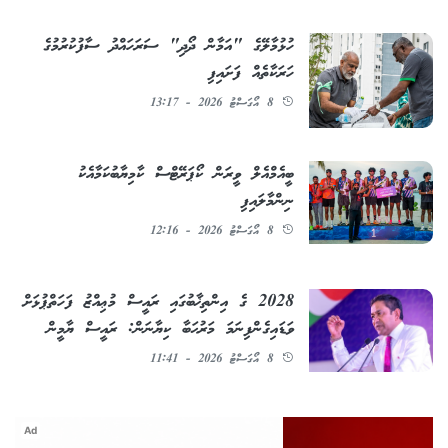
ހުޅުމާލޭގެ "އަމާން ދޯދި" ސަރަހައްދު ސާފުކުރުމުގެ
ހަރަކާތެއް ފަށައިފި
8 އޯގަސްޓު 2026 - 13:17
ބީއެމްއެލް ވީރަން ކޯޕަރޭޓްސް ކާމިޔާބުކަމާއެކު
ނިންމާލައިފި
8 އޯގަސްޓު 2026 - 12:16
2028 ގެ އިންތިޚާބުގައި ރައީސް މުޢިއްޒު ފަހަތްޕުޅަށް
ވަޑައިގެންފިނަމަ މަރުޙަބާ ކިޔާނަން: ރައީސް ޔާމީން
8 އޯގަސްޓު 2026 - 11:41
Ad