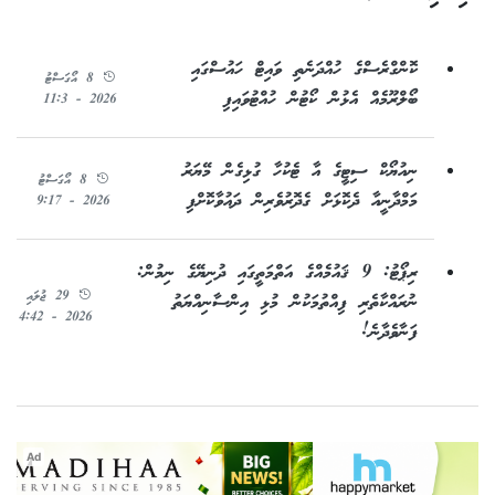
ކޮންގްރެސްގެ ހުއްދަނެތި ވައިޓް ހައުސްގައި
8 އޯގަސްޓު
ބޯލްރޫމެއް އެޅުން ކޯޓުން ހުއްޓުވައިފި
2026 - 11:3
ނިއުޔޯކް ސިޓީގެ އާ ޓެކުހާ ގުޅިގެން މޭޔަރު
8 އޯގަސްޓު
މަމްދާނީއާ ދެކޮޅަށް ގެދޮރުވެރިން ދައުވާކޮށްފި
2026 - 9:17
ރިޕޯޓު: 9 ޤައުމެއްގެ އަތްމަތީގައި ދުނިޔޭގެ ނިމުން:
29 ޖުލައި
ނުރައްކާތެރި ފިއްތުމަކުން މުޅި އިންސާނިއްޔަތު
2026 - 4:42
ފަނާވެދާނެ!
Ad