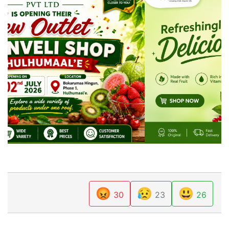
😡
😥
😃
30
23
26