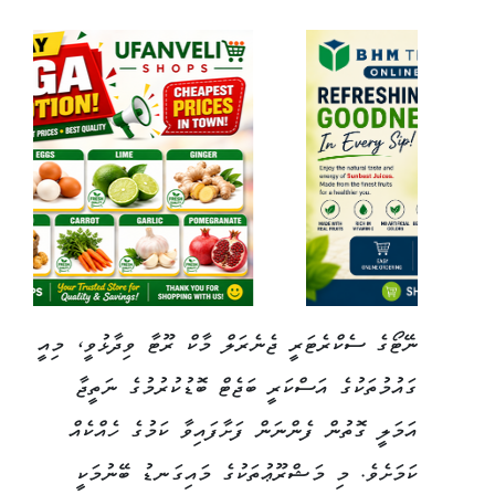
ނޭޓޯގެ ސެކްރެޓަރީ ޖެނެރަލް މާކް ރޫޓާ ވިދާޅުވީ، މިއީ
ގައުމުތަކުގެ އަސްކަރީ ބަޖެޓް ބޮޑުކުރުމުގެ ނަތީޖާ
އަމަލީ ގޮތުން ފެންނަން ފަށާފައިވާ ކަމުގެ ހެއްކެއް
ކަމަށެވެ. މި މަޝްރޫޢުތަކުގެ މައިގަނޑު ބޭނުމަކީ