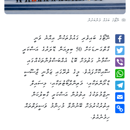
ނޭޓޯގެ ބައެއް މެންބަރުން
ނޭޓޯގެ ބައިވެރި ގައުމުތަކުން އިއްޔެ ވަނީ
Facebook
ގާތްގަނޑަކަށް 50 ބިލިއަން ޑޮލަރުގެ އަސްކަރީ
Twitter
ސާމާނު ގަތުމަށް ބޮޑު އެއްބަސްވުންތަކެއްގައި
ސޮއިކޮށްފައެވެ. މީގެ ތެރޭގައި ޒަމާނީ ޖާސޫސީ
Viber
ޑްރޯންތަކާއި، މަތިންދާބޯޓުތަކާއި، މިސައިލް
WhatsApp
ނިޒާމުތަކުގެ އިތުރުން އަސްކަރީ ގާބިލުކަން
Telegram
އިތުރުކުރުމަށް ބޭނުންވާ މުހިންމު ވަސީލަތްތައް
Email
ހިމެނެއެވެ.
Copy
Link