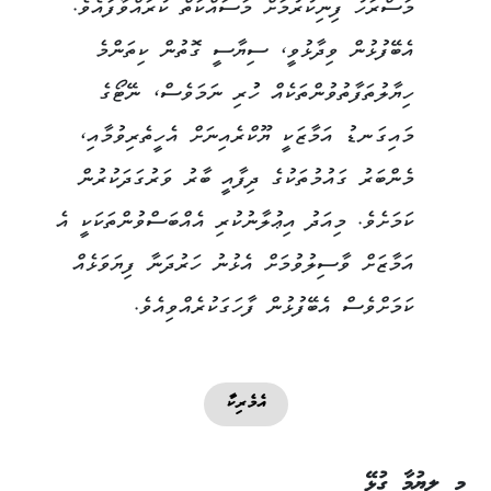
މަސްރަހު ފިނިކުރުމަށް މަސައްކަތް ކުރައްވާފައެވެ.
އެބޭފުޅުން ވިދާޅުވީ، ސިޔާސީ ގޮތުން ކިތަންމެ
ހިޔާލުތަފާތުވުންތަކެއް ހުުރި ނަމަވެސް، ނޭޓޯގެ
މައިގަނޑު އަމާޒަކީ ޔޫކްރެއިނަށް އެހީތެރިވުމާއި،
މެންބަރު ގައުމުތަކުގެ ދިފާއީ ބާރު ވަރުގަދަކުރުން
ކަމަށެވެ. މިއަދު އިޢުލާނުކުރި އެއްބަސްވުންތަކަކީ އެ
އަމާޒަށް ވާސިލުވުމަށް އެޅުނު ހަރުދަނާ ފިޔަވަޅެއް
ކަމަށްވެސް އެބޭފުޅުން ފާހަގަކުރެއްވިއެވެ.
އެމެރިކާ
މި ލިޔުމާ ގުޅޭ