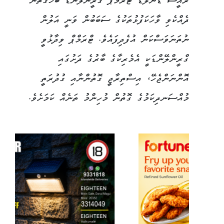
ރައީސް ޑޮނަލްޑް ޓްރަމްޕް ގްރީންލޭންޑާ ބެހޭގޮތުން
ދެއްކެވި ވާހަކަފުޅުތަކުގެ ސަބަބުން ވަނީ އަލުން
ނުތަނަވަސްކަން އުފެދިފައެވެ. ޓްރަމްޕް ވިދާޅުވީ
ގްރީންލޭންޑަކީ އެމެރިކާގެ ބާރުގެ ދަށުގައި
އޮންނަންޖެހޭ، އިސްތިރާޖީ ގޮތުންނާއި ގުދުރަތީ
މުއްސަނދިކަމުގެ ގޮތުން މުހިންމު ތަނެއް ކަމަށެވެ.