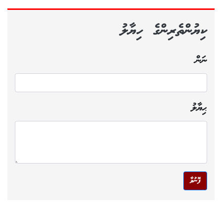
ކިޔުންތެރިންގެ ހިޔާލު
ނަން
ޙިޔާލު
ފޮނުވާ