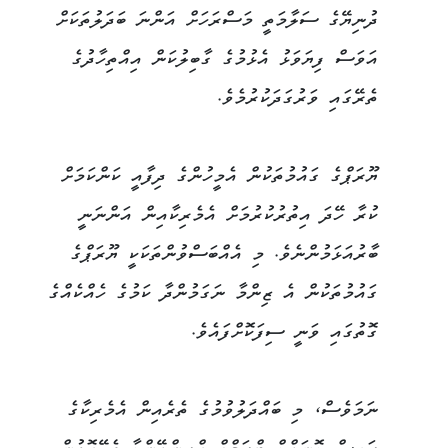
ދުނިޔޭގެ ސަލާމަތީ މަސްރަހަށް އަންނަ ބަދަލުތަކަށް
އަވަސް ފިޔަވަޅު އެޅުމުގެ ގާބިލުކަން އިއްތިހާދުގެ
ތެރޭގައި ވަރުގަދަކުރުމެވެ.
ޔޫރަޕްގެ ގައުމުތަކުން އެމީހުންގެ ދިފާއީ ކަންކަމަށް
ކުރާ ހޭދަ އިތުރުކުރުމަށް އެމެރިކާއިން އަންނަނީ
ބާރުއަޅަމުންނެވެ. މި އެއްބަސްވުންތަކަކީ ޔޫރަޕްގެ
ގައުމުތަކުން އެ ޒިންމާ ނަގަމުންދާ ކަމުގެ ހެއްކެއްގެ
ގޮތުގައި ވަނީ ސިފަކޮށްފައެވެ.
ނަމަވެސް، މި ބައްދަލުވުމުގެ ތެރެއިން އެމެރިކާގެ