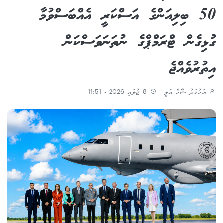
50 ބިލިއަންގެ އަސްކަރީ އެއްބަސްވުމާ
ގުޅިގެން ޓްރަމްޕްގެ ނުތަނަވަސްކަން
އިތުރުވެއްޖެ
އަހުމަދު ޝާހް އަލީ
8 ޖުލައި 2026 - 11:51