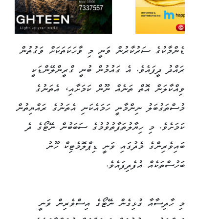
ޑެންމާކުގެ ސަރުކާރުން ވަނީ މި ވާހަކަތަކަށް ވަގުތުން
ރައްދު ދީފައެވެ. އެ ގައުމުން ބުނީ ގްރީންލޭންޑަކީ
ވިއްކާލަން އޮތް ތަނެއް ނޫން ކަމަށާއި، އެތަނުގެ
މުސްތަގުބަލު ނިންމާނީ ހަމައެކަނި އެތަނުގެ ރައްޔިތުން
ކަމަށެވެ. މި ހިޔާލުތަފާތުވުމުގެ ސަބަބުން ނޭޓޯގެ ދެ
ބައިވެރިންގެ މެދުގައި ވަނީ ޑިޕްލޮމެޓިކް ހޫނު
ބަހުސްތަކެއް އުފެދިފައެވެ.
މި ހާދިސާއާ ގުޅިގެން ނޭޓޯގެ އިސްވެރިން ވަނީ