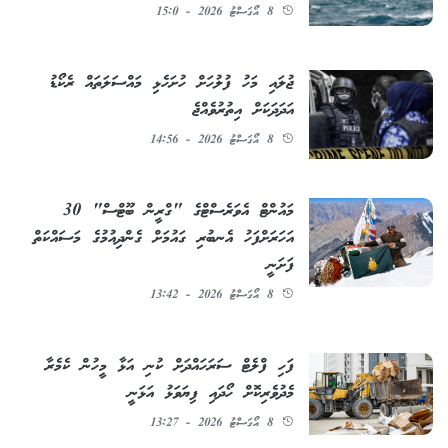
8 އޯގަސްޓު 2026 - 15:0
ޖުލައި މަހު ފުލުހަށް ހުށަހެޅި މައްސަލަތައް ރެކޯޑު
އަދަދަކަށް އިތުރުވެއްޖެ
8 އޯގަސްޓު 2026 - 14:56
މައުންޓް އެވަރެސްޓްގެ "ގްރީން ބޫޓްސް" 30
އަހަރަށްފަހު އެނބުރި ގައުމަށް ގެންދިއުމުގެ މަސައްކަތް
ފަށަނީ
8 އޯގަސްޓު 2026 - 13:42
ފަހި ފްލެޓް ސަރަހައްދަށް ކުނި އަޅާ މީހުން ކެމެރާ
މެދުވެރިކޮށް ހޯދައި ފިޔަވަޅު އަޅަނީ
8 އޯގަސްޓު 2026 - 13:27