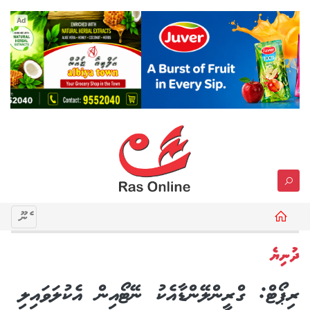
Ad
މެނޫ
ދުނިޔެ
ރިޕޯޓް: ގްރީންލޭންޑާއެކު ނޭޓޯއިން އެކުލަވައިލި