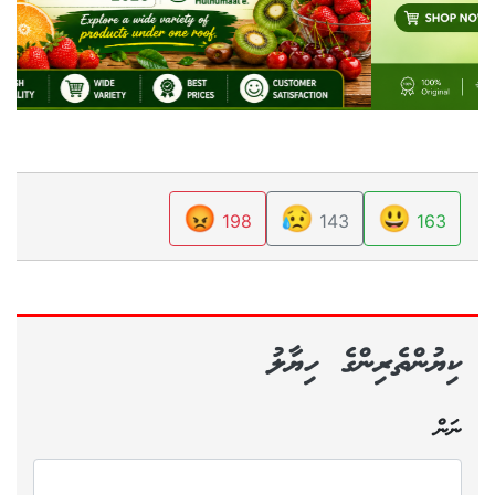
😡
😥
😃
198
143
163
ކިޔުންތެރިންގެ ހިޔާލު
ނަން