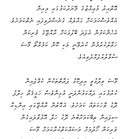
އޮތްއިރު މުޢިއްޒުގެ މޭޔަރުކަމުގައި މިއިން
އެއްވެސްކަމަކަށް ޙައްލެއް ގެނެސްދެވިފައި ނެތްކަމަށެވެ.
އެހެންކަމުން އެފަދަ ބޭފުޅަކަށް ރާއްޖޭގެ ވެރިކަން
ހަވާލުކުރުމުން ކުރެވޭނީ ވަކި ކޮން ކަމެއްތޯ މޫސަ
ސުވާލުއުފެއްދެވިއެވެ.
މޫސަ ވިދާޅުވީ އިދިކޮޅު ފަރާތްތަކުން ކެމްޕެއިން
ކުރުމުގައި ދައްކަމުންދަނީ މުޅިންވެސް ހަޤީޤަތާ ޚިލާފު
ދޮގު ވާހަކަތައް ކަމަށެވެ. އެގޮތުން ރާއްޖޭގައި އިންޑިއާ
ސިފައިން ތިބޭކަމަށްބުނެ ދޮގު ހަދާ އޮޅުވާލައިގެން
ވެރިކަން ހޯދުމަށް މަސައްކަތްކުރާކަމަށް މޫސަ