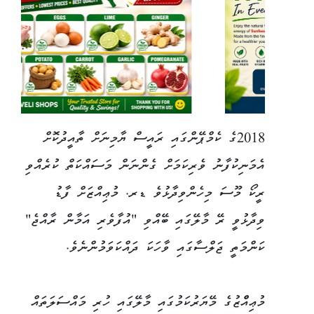
2018ގެ ކެމްޕޭންގައި ރައީސް ޔާމިނަށް ތާއީދުކޮށް
އެމަނިކުފާނު ވެރިކަމަށް ގެންނަން މަސައްކަތް ކުރެއްވި
ރީކޯ މޫސަ މިހެންވިދާޅުވެ ޑރ. މުޢިއްޒަށް ފާޑު
ވިދާޅުވީ ރޭ މާލޭގައި ބޭއްވި "އުފާވެރި އަމާން ރާއްޖެ"
ކަންމަތީ ޖަލްސާގައި ވާހަކަ ދައްކަވަމުންނެވެ.
މުޢިއްްޒުގެ މޭޔަރުކަމުގައި މާލޭގައި ހުރި މައްސަލަތައް