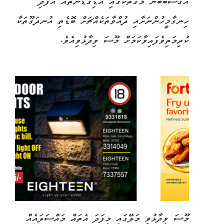
އޭގެސަބަބުން މަގުތަކުގައި އަޑިގުޑަންތައް އުފެދި
ހިނގާމީހުންނަށާއި ދުއްވާތަކެއްޗަށް ބޮޑެތި އުނދަގޫތަކާ
ކުރިމަތިވެފައިވާކަމަށް މޫސަ ވިދާޅުވިއެވެ.
މޫސަ ވިދާޅުވީ މަލޭގައި މިފަދަ އެތައް މައްސަލައެއް