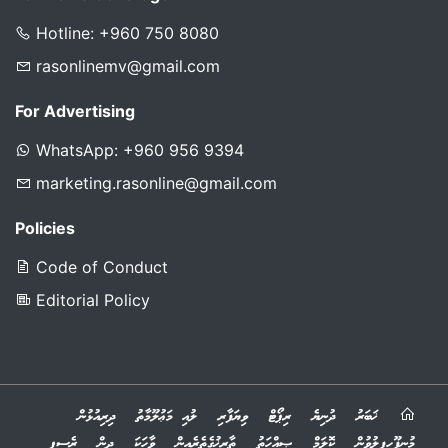
Hotline: +960 750 8080
rasonlinemv@gmail.com
For Advertising
WhatsApp: +960 956 9394
marketing.rasonline@gmail.com
Policies
Code of Conduct
Editorial Policy
ޚަބަރު
ދުނިޔެ
ރިޕޯޓް
ވިޔަފާރި
ލުއި މަޢުލޫމާތު
ދިރިއުޅުން
މުނިފޫހިފިލުވުން
ކޮލަމް
ޞިއްހަތު
ތާރީޚުގެތެރެއިން
ވާހަކަ
ދީން
ރެސިޕީ