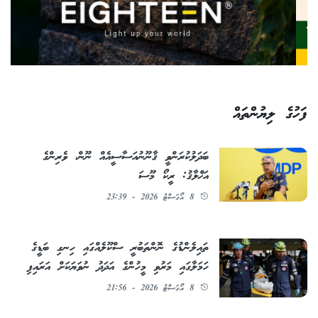
ފަހުގެ ލިޔުންތައް
ބަދަލުކުރަންވީ ޤާނޫނުއަސާސީއެއް ނޫން، ވެރިންގެ
އަޚްލާޤު: ރީކޯ މޫސަ
8 އޯގަސްޓު 2026 - 23:39
ތައިލެންޑުގެ ނޮންތަބުރީ ސްކޫލެއްގައި ހިނގި ބަޑީގެ
ހަމަލާގައި މަރުވި މީހުންގެ އަދަދު ނުވަޔަކަށް އަރައިފި
8 އޯގަސްޓު 2026 - 21:56