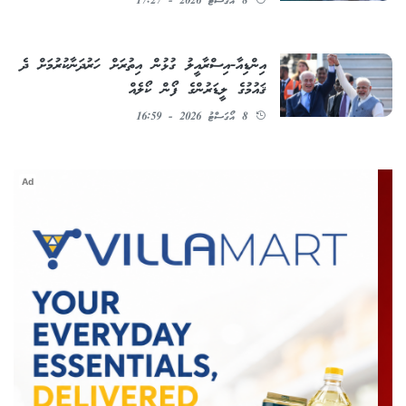
8 އޯގަސްޓު 2026 - 17:27
އިންޑިއާ-އިސްރާއީލު ގުޅުން އިތުރަށް ހަރުދަނާކުރުމަށް ދެ
ޤައުމުގެ ލީޑަރުންގެ ފޯން ކޯލެއް
8 އޯގަސްޓު 2026 - 16:59
Ad