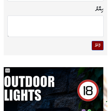
ޙިޔާލު
ފޮނުވާ
Ad