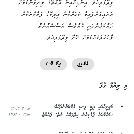
ވިދާޅުވިއެވެ. އިންޑިއާއިން ރާއްޖޭގެ މިނިވަންކަމަށް
އަރައިގެންފައިވާ ކަމަށްބުނެ އިދިކޮޅު ފަރާތްތަކުން
ދައްކަމުންދަނީ އެއްވެސް އަސާސެއްނެތް
ވާހަކަތަކެއްކަމަށް އޭނާ ވިދާޅުވިއެވެ.
އެމްޑީޕީ
ރީކޯ މޫސަ
މި ލިޔުމާ ގުޅޭ
މަޖިލީހުގައި ތިބީ ފިނޑި މެމްބަރުންތަކެއް؛
8 އޯގަސްޓު
ސަރުކާރަށް ފާޑުކިޔާނެ ހިތްވަރެއް ނެތް: ފައްޔާޒް
2026 - 11:32