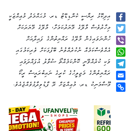
އިދިކޮޅު ރިޔާސީ ކެންޑިޑޭޓު ޑރ. މުޙައްމަދު މުޢިއްޒަކީ
Facebook
މިހާރުވެސް މާލޭގެ މޭޔަރުކަމަށާ، މާލޭގެ މޭޔަރަކަށް
Twitter
ހުންނަވައިގެން މާލޭގެ ރައްޔިތުންގެ ފައިދާއަށް
އެއްވެސްކަމެއް ނުކުރެއްވުނު ބޭފުޅަކަށް ވެރިކަމުގައި
Viber
ވަކި ކުރެއްވޭނީ ކޮންކަމެއްތޯ ސުވާލު އުފައްދަވައި
WhatsApp
ރައްޔިތުންގެ މަޖިލީހުގެ ކުރީގެ ނައިބުރައީސް ރީކޯ
Telegram
މޫސާމަނިކު ޑރ. މުޢިއްޒަށް ރޭ ފާޑުވިދާޅުވެއްޖެއެވެ.
Email
Copy
Link