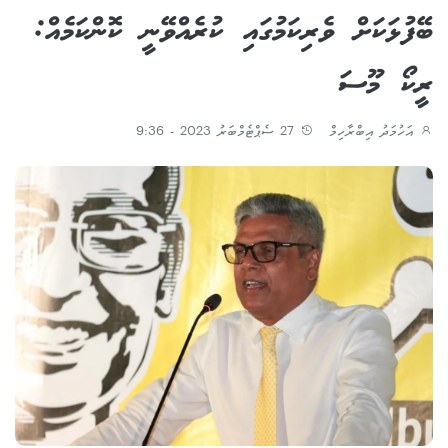
ބޭފުޅަކަށް ވެރިކަމުގައި ކުރެއްވޭނީ ކޮންކަމެއް:
ރީކޯ މޫސަ
އަހުމަދު އިބްރާހިމް
27 ސެޕްޓެމްބަރު 2023 - 9:36