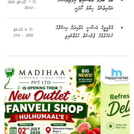
ބޮޑު ބަދަލު ވެބްސައިޓު އިފްތިތާހުކޮށް،
7 އޯގަސްޓު 2026
ރައްޔިތުންގެ ހިޔާލު ހޯދަނީ
- 20:34
އެމްޑީޕީގެ އަސާސީ ގަވާއިދަށް އިސްލާހު
6 އޯގަސްޓު
ހުށަހެޅުމުގެ ފުރުސަތު ހުޅުވާލައިފި
2026 - 15:8
Ad