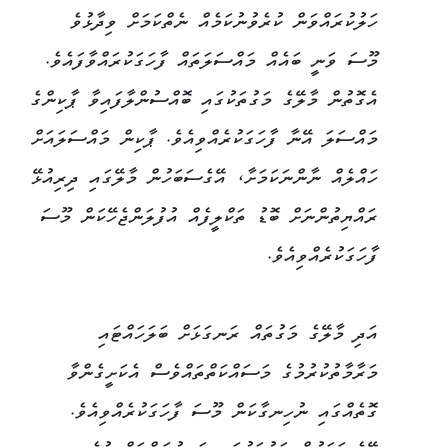
ހަލުކުރައްވަން ކުރެވުނުކަމެއް ނެތްކަމަށް ވިދާޅުވެ
މޫސަ ވަނީ ބައެއް މައްސަލަތައް ފާހަގަކުރައްވާފައެވެ.
އެގޮތުން މާލޭގެ މަގުތަކުގައި ބޮއްސުންލާފައިވާ ޕާކިންގެ
މައްސަލަ އޭނާ ފާހަގަކުރެއްވިއެވެ. ޕާކިން މައްސަލައަށް
ހައްލެއް ނާންނަކަމަށާ، އޭގެސަބަހުން މާލޭގައި ދިރިއުޅޭ
ރައްޔިތުންނަށް ބޮޑު ތަކްލީފެއް އުފުލަންޖެހޭކަން މޫސަ
ފާހަގަކުރެއްވިއެވެ.
އަދި މާލޭގެ މަގުތައް ރަނގަޅަށް ބަލަހައްޓައި
މަރާމާތުކުރުމުގެ މަސައްކަތްތައްވެސް އެކަށީގެންވާ
ގޮތެއްގައި ނުހިނގާކަން މޫސަ ފާހަގަކުރެއްވިއެވެ.