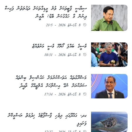
ސިޔާސީ ޕާޓީތަކަށް ވުރެ މީޑިއާތަކަށް ދައުލަތުން ފައިސާ
ދިނުން މާ ހައްގުކަން ބޮޑު: ޔާމީން
8 އޯގަސްޓު 2026 - 21:5
މެސީގެ ބައްޕަ ޚޯރްޚޭ މެސީ މަރުވެއްޖެ
8 އޯގަސްޓު 2026 - 18:31
މަޝްރޫޢުތައް އަވަސްކުރުމަށް ކައުންސިލް ބިންތައް
ސަރުކާރަށް ނެގޭ އިޞްލާޙަށް އެލްޖީއޭގެ ތާއީދު
8 އޯގަސްޓު 2026 - 17:34
ގދ. ގައްދޫގައި ދިވެހި ޕާސްޕޯޓުގެ ޚިދުމަތް ރަސްމީކޮށް
ފަށައިފި