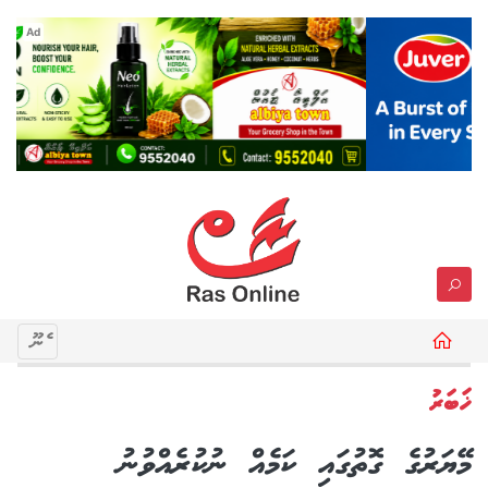
Ad
މެނޫ
ޚަބަރު
މޭޔަރުގެ ގޮތުގައި ކަމެއް ނުކުރެއްވުނު