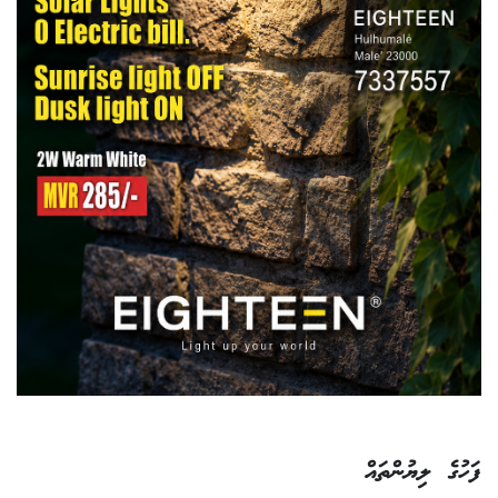
ފަހުގެ ލިޔުންތައް