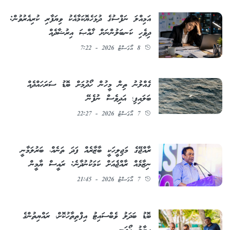
އަމިއްލަ ނަފްސުގެ ދުޅަހެޔޮކަމާއެކު ވިޔަފާރި ކުރިއެރުވުން:
ދިވެހި ކަނބަލުންނަށް ޚާއްޞަ އިރުޝާދެއް
8 އޯގަސްޓު 2026 - 7:22
ގެއްލުނު ތިން މީހުން ހޯދުމަށް ބޮޑު ސަރަހައްދެއް
ބަލައިފި؛ އަދިވެސް ނުފެނޭ
7 އޯގަސްޓު 2026 - 22:27
ރާއްޖޭގެ މަޖިލީހަކީ ބާޒާރެއް ފަދަ ތަނެއް، ބަރުލަމާނީ
ނިޒާމެއް ރާއްޖެއަށް ކަމަކުނުދާނެ: ރައީސް ޔާމީން
7 އޯގަސްޓު 2026 - 21:45
ބޮޑު ބަދަލު ވެބްސައިޓު އިފްތިތާހުކޮށް، ރައްޔިތުންގެ