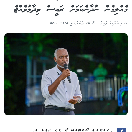
ގެއްލިގެން ނުދާނެކަމަށް ރައީސް ވިދާޅުވެއްޖެ
އިބްރާހިމް ފަހީމް
24 ފެބްރުއަރީ 2024 - 1:48