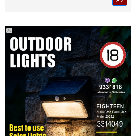
ފޮނުވާ
Ad