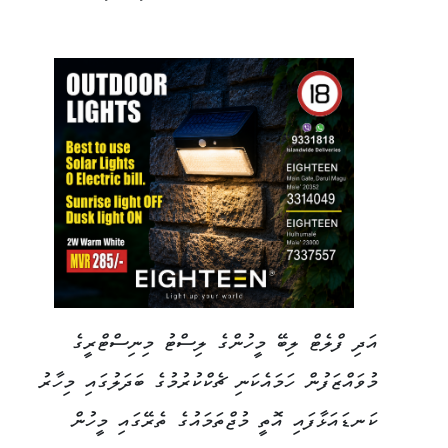
އަދި ފްލެޓް ލިބޭ މީހުންގެ ލިސްޓު މިނިސްޓްރީގެ
މުވައްޒަފުން ހަމައެކަނި ޗެކްކުރުމުގެ ބަދަލުގައި މިހާރު
ކަނޑައަޅާފައި އޮތީ މުޖްތަމައުގެ ތެރޭގައި މީހުން