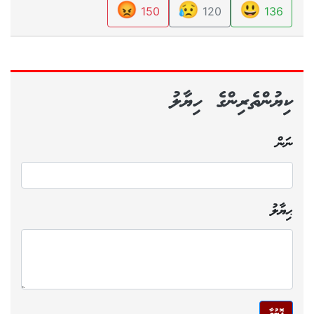
😡
😥
😃
150
120
136
ކިޔުންތެރިންގެ ހިޔާލު
ނަން
ޙިޔާލު