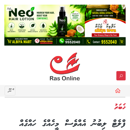
Ad
މެނޫ
ޚަބަރު
ފްލެޓް ލިބުނު އެއްވެސް މީހެއްގެ ހައްގެއް