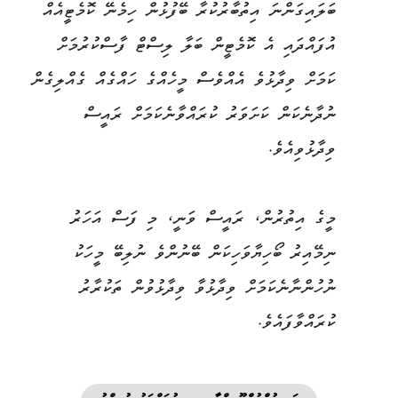
ބަލައިގަންނަ އިތުބާރުކުރާ ބޭފުޅުން ހިމެނޭ ކޮމެޓީއެއް
އުފައްދައި އެ ކޮމެޓީން ބަލާ ލިސްޓް ފާސްކުރުމަށް
ކަމަށް ވިދާޅުވެ އެއްވެސް މީހެއްގެ ހައްގެއް ގެއްލިގެން
ނުދާނެކަން ކަށަވަރު ކުރައްވާނެކަމަށް ރައީސް
ވިދާޅުވިއެވެ.
މީގެ އިތުރުން، ރައީސް ވަނީ، މި ފަސް އަހަރު
ނިމޭއިރު ބޯހިޔާވަހިކަން ބޭނުންވެ ނުލިބޭ މީހަކު
ނުހުންނާނެކަމަށް ވިދާޅުވާ ވިދާޅުވުން ތަކުރާރު
ކުރައްވާފައެވެ.