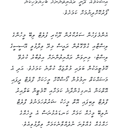
އިސްކަމެއް ދޭނީ ރައްޔިތުންނަށް ބޯހިޔާވަހިކަން
ފޯރުކޮށްދިނުމަށް ކަމަށެވެ.
އެންމެފަހުން ސަރުކާރުން ދޫކުރި ފުލެޓް ލިބޭ މީހުންގެ
ލިސްޓާއި ގުޅޭގޮތުން ރައީސް މިރޭ ވިދާޅުވީ އޭސީސީގެ
ލިސްޓު، މިނިވަން ރައްޔިތުންނަށް އިތުބާރު ކުރެވޭ
ކޮމެޓީއަކުން ބަލައި މުރާޖަޢާ ކުރާނެ ކަމަށެވެ. އަދި އެ
މަސައްކަތް ނިމުމުން ގޯސްކޮށް މީހަކަށް ފްލެޓް ދީފައި
އޮތްކަން އެނގިގެންދާނެ ކަމަށާއި ކޮމެޓީން ބަލާއިރު
ފްލެޓް ލިބިފައި އޮތް މީހަކު ޝަރުތުހަމަނުވެ ފްލެޓް
ނުލިބޭ މީހެއް ކަމަށް ކަނޑައެޅުނަސް އެ މީހެއްގެ
ހައްގެއް ގެއްލުނަ ނުދެއްވާނެކަމަށް ވިދާޅުވިއެވެ.