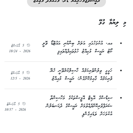
ރައީސުލްޖުމްހޫރިއްޔާ ޑރ. މުޙައްމަދު މުޢިއްޒު
މި ލިޔުމާ ގުޅޭ
އއ. އުކުޅަހުގައި އަލަށް ބިނާކުރި އައުޓްޑޯ ވޮލީ
5 އޯގަސްޓު
ކޯޓު ރައީސް މުޢިއްޒު ހުޅުވައިދެއްވައިފި
2026 - 18:24
ހަގީގީ ވިލުންވެރިކަމެއް ހާސިލްކުރެވޭނީ ހެޔޮ
5 އޯގަސްޓު
ވެރިކަމެއް ގާއިމުކޮށްގެން: ރައީސް މުއިއްޒު
2026 - 12:5
ސިޑްސްގެ އޮޑިޓް އޮފީސްތަކުގެ މަހާސިންތާ
5 އޯގަސްޓު
ޝަރަފްވެރިކޮށްދެއްވުމަށް ރައީސްގެ ދެކަނބަލުން
2026 - 10:57
އުކުޅަހަށް ވަޑައިގެންފި