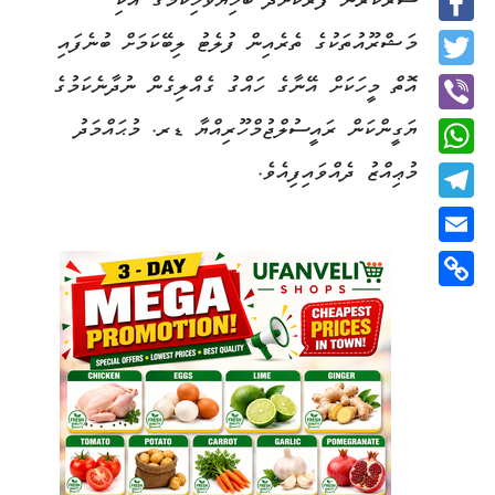
ސަރުކާރުން ފޯރުކޮށްދޭ ބޯހިޔާވަހިކަމުގެ އެކި
Facebook
މަޝްރޫއުތަކުގެ ތެރެއިން ފުލެޓު ލިބޭކަމަށް ބުނެފައި
Twitter
އޮތް މީހަކަށް އޭނާގެ ހައްގު ގެއްލިގެން ނުދާނެކަމުގެ
ޔަގީންކަން ރައީސުލްޖުމްހޫރިއްޔާ ޑރ. މުޙައްމަދު
Viber
މުޢިއްޒު ދެއްވައިފިއެވެ.
WhatsApp
Telegram
Email
Copy
Link