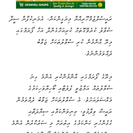
ރައީސުލްޖުމްހޫރިއްޔާ މިޔަގީންކަން، އެމަނިކުފާނާ ސީދާ
ސުވާލު ކުރެވޭގޮތަށް ކުރިއަށްގެންދާ އަހާ ފޯރަމްގައި
މިރޭ އާންމުން ކުރި ސުވާލުތަކަށް ޖަވާބު
ދެއްވަމުންނެވެ.
މިރޭގެ ފޯރަމްގައި އާންމުންކުރި އެންމެ ގިނަ
ސުވާލުތައް އަމާޒުވީ ފުލެޓާއި ބޯހިޔާވަހިކަމުގެ
މައްސަލައަށެވެ. އެ ސުވާލުތަކަށް ޖަވާބު ދެއްވަމުން
ރައީސް ވިދާޅުވީ، މިނިވަންކަމާއި ސިޔާދަތާއި
ގުޅުންހުރި ކަންކަމުގެ އިތުރަށް މި ސަރުކާރުން އެންމެ