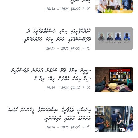
ހިޔާލު ހޯދަނީ
7 އޯގަސްޓު 2026 - 20:34
ކުޅުދުއްފުށީގައި ހިންގި މަސްތުވާތަކެތީގެ ދެ
އޮޕަރޭޝަނެއްގައި ހަތަރު މީހަކު ހައްޔަރުކޮށްފި
7 އޯގަސްޓު 2026 - 20:17
ސީރީޒް ބިންޖް ވޮޗް ކުރުމުން އުމުރުން ދުވަސްވާއިރު
ސިކުނޑިއަށް ގެއްލުން ލިބޭ: ދިރާސާ
7 އޯގަސްޓު 2026 - 19:39
އިންސާނީ ވަގުފާރީގެ ޝިކާރައަކަށްވާ މީހުންނަށް ޚާއްޞަ
މަރުކަޒެއް މާލޭގައި ގާއިމުކުރަނީ
7 އޯގަސްޓު 2026 - 18:28