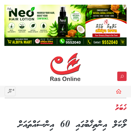
Ad
މެނޫ
ޚަބަރު
ލޯކަލް އިންތިޚާބުގައި 60 އިންސައްތައަށް