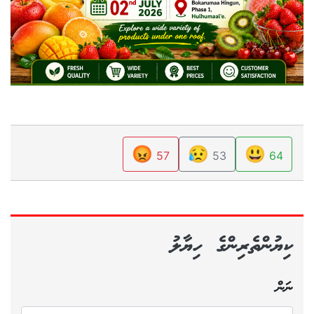
😡
😥
😃
57
53
64
ކިޔުންތެރިންގެ ހިޔާލު
ނަން