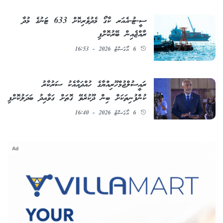
ސީ-ޓު-އެއަރ ކާގޯ މެދުވެރިކޮށް 633 ޓަނުގެ މުދާ
ރާއްޖެއިން ބޭރުކޮށްފި
6 އޯގަސްޓު 2026 - 16:53
ރައީސުލްޖުމްހޫރިއްޔާގެ ހުއްދައާއެކު ސަރުކާރު
ކުންފުނިތަކަށް ބިން ދޫކުރެވޭ ގޮތަށް ގަވާއިދު ބަދަލުކޮށްފި
6 އޯގަސްޓު 2026 - 16:40
Ad