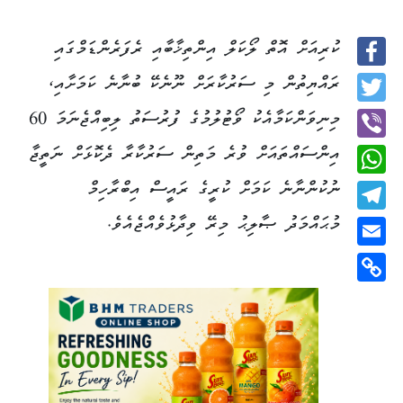
ކުރިއަށް އޮތް ލޯކަލް އިންތިޚާބާއި ރެފަރެންޑަމްގައި
Facebook
ރައްޔިތުން މި ސަރުކާރަށް ނޫނެކޭ ބުނާނެ ކަމަށާއި،
Twitter
މިނިވަންކަމާއެކު ވޯޓުލުމުގެ ފުރުސަތު ލިބިއްޖެނަމަ 60
އިންސައްތައަށް ވުރެ މަތިން ސަރުކާރާ ދެކޮޅަށް ނަތީޖާ
Viber
ނުކުންނާނެ ކަމަށް ކުރީގެ ރައީސް އިބްރާހިމް
WhatsApp
މުޙައްމަދު ޞާލިޙު މިރޭ ވިދާޅުވެއްޖެއެވެ.
Telegram
Email
Copy
Link