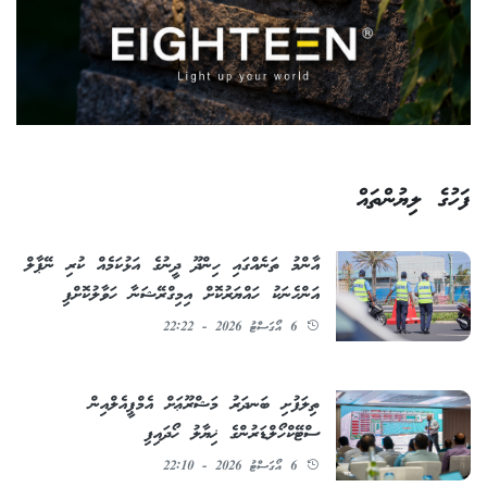
ފަހުގެ ލިޔުންތައް
އާންމު ތަނެއްގައި ހިންދޫ ދީނުގެ އަޅުކަމެއް ކުރި ނޭޕާލް
އަންހެނަކު ހައްޔަރުކޮށް އިމިގްރޭޝަނާ ހަވާލުކޮށްފި
6 އޯގަސްޓު 2026 - 22:22
ތިލަފުށި ބަނދަރު މަޝްރޫޢަށް އެމްޕީއެލްއިން
ސްޓޭކްހޯލްޑަރުންގެ ޚިޔާލު ހޯދައިފި
6 އޯގަސްޓު 2026 - 22:10