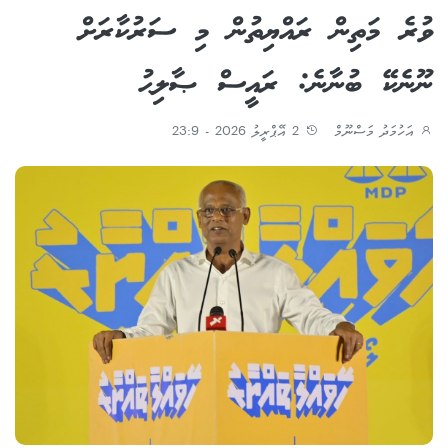
ވުރެ މަތިން ރައްޔިތުން މި ސަރުކާރަށް
ނޫނެކޭ ބުނާނެ: ރައީސް ޞާލިޙު
އަހުމަދު މަސްނޫމް
2 އޭޕްރީލު 2026 - 23:9