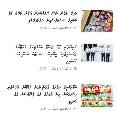
ވައިގެ މަގުން ރާއްޖެ އެތެރެކުރަން އުޅުނު 800 ވޭޕް
ކާޓްރިޖް ކަސްޓަމްސްއިން އަތުލައިގެންފި
6 އޯގަސްޓު 2026 - 17:26
ހަނިމާދޫގައި ޕާމް ޕެސްޓް ބައޮލޮޖިކަލް ކޮންޓްރޯލް
ޕެރަސައިޓޮއިޑް ރީއާރިންގ ސެންޓަރު ރަސްމީކޮށް
ހުޅުވައިފި
6 އޯގަސްޓު 2026 - 17:14
ކާބޯތަކެތީގެ އަގުތައް އާދަޔާޚިލާފަށް ހެޔޮކޮށް، އުފަންވެލި
ފިހާރަތަކުން ތިން ދުވަހުގެ މެގަ ޕްރޮމޯޝަން އެއް
ފަށައިފި
6 އޯގަސްޓު 2026 - 17:5