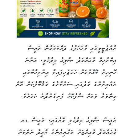
ރާއްޖެޓީވީގައި ވާހަކަފުޅު ދައްކަވަމުން ރައީސް
އިބްރާހިމް މުޙައްމަދު ޞާލިޙު ވިދާޅުވީ، އަންނަ
ހޮނިހިރު ބޭއްވުމަށް ހަމަޖެހިފައިވާ އިންތިޚާބުގައި
ރައްޔިތުންގެ މެދުގައި ސަރުކާރުގެ މަޤުބޫލުކަން އޮތް
މިންވަރު ވަރަށް ސާފުކޮށް ފެނިގެންދާނެ ކަމަށެވެ.
ރައީސް ޞާލިޙު ވިދާޅުވި ގޮތުގައި، ރައީސް ޑރ.
މުޙައްމަދު މުޢިއްޒަށް ރައްޔިތުންގެ ތާއީދު ނެތްކަން