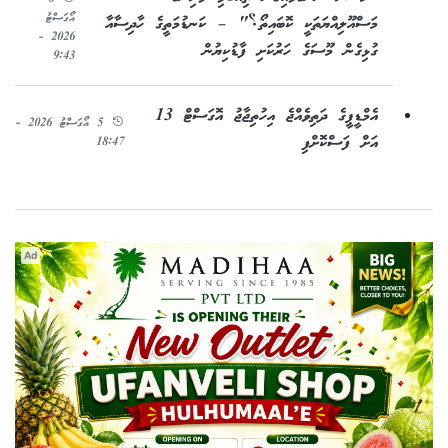
އޯގަސްޓު
މަސްއޫލިއްޔަތަކީ ކޮބައިތޯ؟" – ކަނޑުމަތީގެ ހާދިސާއާ
2026 -
ގުޅިގެން މޫސަގެ ހަރުކަށި ފާޑުކިޔުން
9:43
އެމްޑީޕީގެ ދަތިވެއްޖެ އިހުތިޖާޖު އޮގަސްޓް 13
5 އޯގަސްޓު 2026 -
އަށް ފަސްކޮށްފި
18:47
Ad