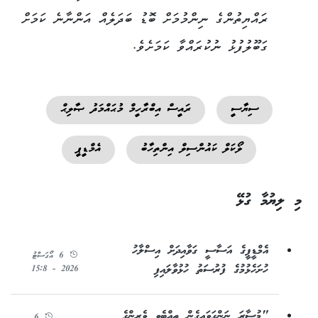
ރައްޔިތުންގެ ނިންމުމަށް ބޮޑު ބަދަލެއް އަންނާނެ ކަމަށް
ގަބޫލުފުޅު ނުކުރައްވާ ކަމަށެވެ.
ސިޔާސީ
ރައީސް އިބްރާހީމް މުޙައްމަދު ޞާލިޙް
ލޯކަލް ކައުންސިލް އިންތިހާބު
އެމްޑީޕީ
މި ލިޔުމާ ގުޅޭ
އެމްޑީޕީގެ އަސާސީ ގަވާއިދަށް އިސްލާހު
6 އޯގަސްޓު
ހުށަހެޅުމުގެ ފުރުސަތު ހުޅުވާލައިފި
2026 - 15:8
"މުސާރަ ނަންގަވައިގެން ތިއްބެވި ވެރިންގެ
6