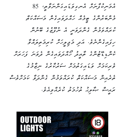
އެމަނިކުފާނަށް އެނގިވަޑައިގަންނަވާތީ، 85
މެންބަރުންގެ ޓީމެއް ހައްދަވައިގެން މަސައްކަތް
ކުރައްވަމުން ގެންދަވަނީ އެ ނުފޫޒުގެ ބޭނުން
ހިފައިގެންނެވެ. އަދި މަޖިލީހަށް ކުރިމަތިލައްވާ
ކެންޑިޑޭޓުންގެ ތާއީދު ހޯއްދަވައިގެން ދެވަނަ ފަހަރަށް
ވެރިކަމަށް ވަޑައިގަތުމަށް ސަރުކާރުގެ ނިޒާމުގެ
ތެރެއިން މަސައްކަތް ކުރައްވަމުން ގެންދަވާ ކަމަށްވެސް
ރައީސް ޞާލިޙު ތުހުމަތު ކުރެއްވިއެވެ.