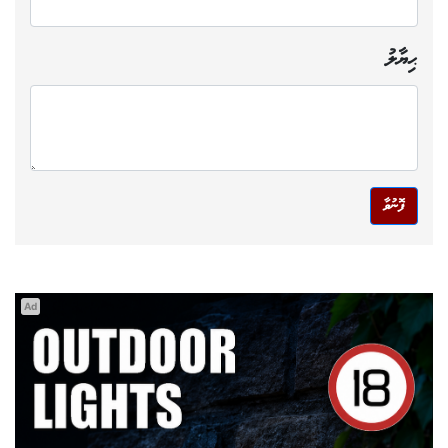
ޙިޔާލު
ފޮނުވާ
Ad