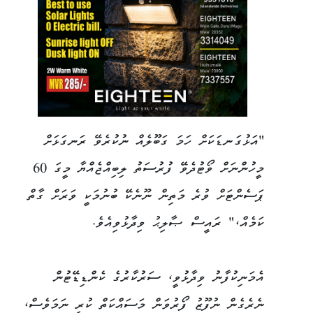
"އަޅުގަނޑަކަށް ހަމަ ގަބޫލެއް ނުކުރެވޭ ރަނގަޅަށް
މީހުންނަށް ވޯޓުދެވޭ ފުރުސަތު ލިބިއްޖެއްޔާ މީގަ 60
ޕަސެންޓަށް ވުރެ މަތިން ނޫނެކޭ ބުނުމަކީ ވަރަށް ގާތް
ކަމެއް،" ރައީސް ޞާލިޙު ވިދާޅުވިއެވެ.
އެމަނިކުފާނު ވިދާޅުވީ، ސަރުކާރުގެ ކެންޑިޑޭޓުން
ނެރެގެން ނުފޫޒު ފޯރުވަން މަސައްކަތް ކުރި ނަމަވެސް،