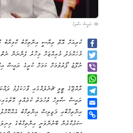
ރައީސް ސާލިހު
ކުރިއަށް އޮތް ރިޔާސީ އިންތިޚާބު ކާމިޔާބު
Facebook
މުހައްމަދު މުއިއްޒަށް މިހާރު ފެންނަން ނެތް 
Twitter
ނުފޫޒު ފޯރުވުމަށް ކަމަށް ކުރީގެ ރައީސް އިބް
Viber
ރާއްޖޭގެ ޓީވީ ޗެނެލެއްގަައި ވާހަކަފުޅު ދައްކަ
WhatsApp
ރައީސް ޞާލިހް ތުހުމަތު ކުރެއްވި ގޮތުގައި
Telegram
އިންތިޚާބާއި މަޖިލިސް އިންތިޚާބު އެއްކޮށްލުމ
Email
ސަރުކާރުން ބޭނުންވަނީ އިންތިޚާބުގެ މިނިވަނ
Copy