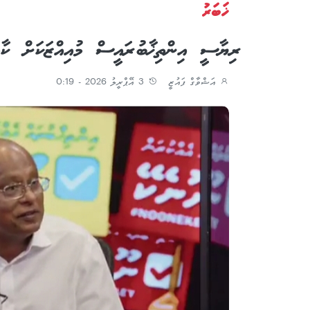
ޚަބަރު
ރިޔާސީ އިންތިޚާބު ރައީސް މުއިއްޒަކަށް ކާ
އަޝްވާގް ފައުޒީ
3 އޭޕްރީލު 2026 - 0:19