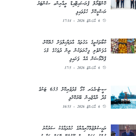
ކޮންޓްރޯލް ޕެރަސައިޓޮއިޑް ރީއާރިންގ ސެންޓަރު
ރަސްމީކޮށް ހުޅުވައިފި
6 އޯގަސްޓު 2026 - 17:14
ކާބޯތަކެތީގެ އަގުތައް އާދަޔާޚިލާފަށް ހެޔޮކޮށް،
އުފަންވެލި ފިހާރަތަކުން ތިން ދުވަހުގެ މެގަ
ޕްރޮމޯޝަން އެއް ފަށައިފި
6 އޯގަސްޓު 2026 - 17:5
ސީ-ޓު-އެއަރ ކާގޯ މެދުވެރިކޮށް 633 ޓަނުގެ
މުދާ ރާއްޖެއިން ބޭރުކޮށްފި
6 އޯގަސްޓު 2026 - 16:53
ރައީސުލްޖުމްހޫރިއްޔާގެ ހުއްދައާއެކު ސަރުކާރު