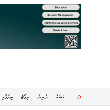
ޚަބަރު
ދުނިޔެ
ރިޕޯޓް
ވިޔަފާރި