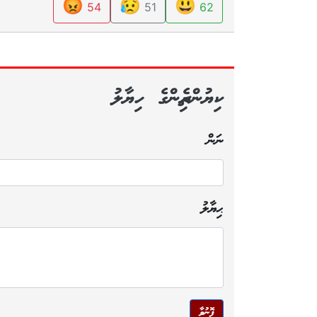
😡
😥
😃
54
51
62
ކިޔުންތެރިންގެ ހިޔާލު
ނަން
ޙިޔާލު
ފޮނުވާ