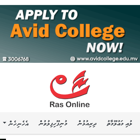
ލުއި މަޢުލޫމާތު
ދިރިއުޅުން
މުނިފޫހިފިލުވުން
އެހެނިހެން