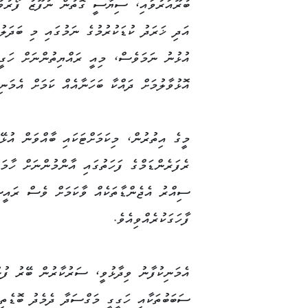
Link
ބުރޫއަރުވައި، ސިޔާސީ ގޮތުން ނުފޫޒު ފޯރުވުމ
އަދި ޚަރަދު ކުޑަކުރުމުގެ ނަމުގައި މި ބަދަލ
އުޅުނު ނަމަވެސް، މިއީ ރައްޔިތުންނަށް ހަގީގ
އޮޅުވާލުމަށް ދައްކާ ބަހަނާއެއް ކަމަށް އެމަނިކ
މީގެ އިތުރުން، މިކަމަށްޓަކައި ބާއްވަން އުޅޭ
ރެފަރެންޑަމްގެ ފަހަތުގައި އާންމުންނަށް ހާމަނ
ސިއްރު އެޖެންޑާތަކެއް ވާކަމަށް ވެސް ރައީ
ފާހަގަކުރެއްވިއެވެ.
އެމަނިކުފާނު ވިދާޅުވީ، ސަރުކާރުން ބޭރު ފުށ
ސަބަބުތަކާއި ހަގީގީ މަގްސަދާ ދެމެދު ބޮޑެތި