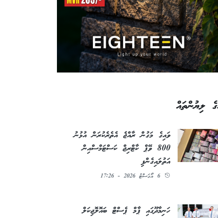
ގެ ލިޔުންތައް
ވައިގެ މަގުން ރާއްޖެ އެތެރެކުރަން އުޅުނު
800 ވޭޕް ކާޓްރިޖް ކަސްޓަމްސްއިން
އަތުލައިގެންފި
6 އޯގަސްޓު 2026 - 17:26
ހަނިމާދޫގައި ޕާމް ޕެސްޓް ބައޮލޮޖިކަލް