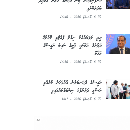
ކުންފުނިތަކަށް ބިން ދޫކުރެވޭ ގޮތަށް ގަވާއިދު
ބަދަލުކޮށްފި
6 އޯގަސްޓު 2026 - 16:40
ރީތި ލަވަޔަކާއެކު ނިމާލް ފެއްޓެވި ކޮކާލުގެ
ދަތުރުގެ އަމާޒަކީ ޕާޓީގެ ނައިބު ރައީސްގެ
މަޤާމް
6 އޯގަސްޓު 2026 - 16:30
ރައީސްގެ ދެކަނބަލުން އުކުޅަހަށް ކުރެއްވި
ރަސްމީ ދަތުރުފުޅު ނިންމަވާލައްވައިފި
6 އޯގަސްޓު 2026 - 16:1
Ad