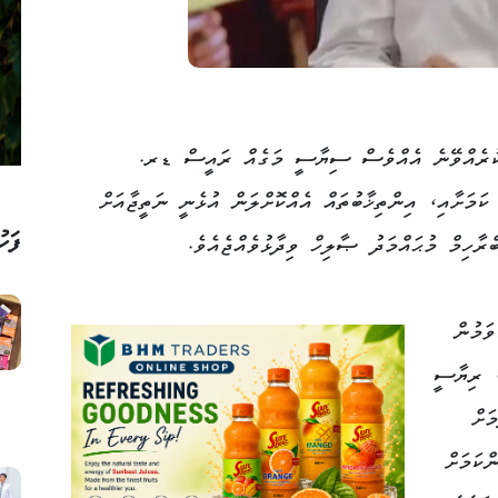
 ކުރެއްވޭނެ އެއްވެސް ސިޔާސީ މަގެއް ރައީސް ޑރ.
ކަމަށާއި، އިންތިޚާބުތައް އެއްކޮށްލަން އުޅެނީ ނަތީޖާއަށް
ފަހު
ރާހިމް މުޙައްމަދު ޞާލިހް ވިދާޅުވެއްޖެއެވެ.
ވަމުން
، ރިޔާސީ
ަށް
ްކަމަށް