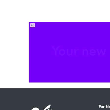
Ad
For N