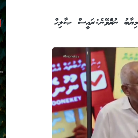
މިޔާބު ނުކުރެވޭނެ: ރައީސް ޞާލިހް