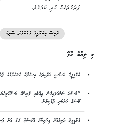
ފަރަގުތަކެއް ހުރި ކަމަށެވެ.
ރައީސް އިބްރާހީމް މުޙައްމަދު ޞާލިޙް
މި ލިޔުމާ ގުޅޭ
އެމްޑީޕީގެ އަސާސީ ގަވާއިދަށް އިސްލާހު ހުށަހެޅުމުގެ ފުރު
"މުސާރަ ނަންގަވައިގެން ތިއްބެވި ވެރިންގެ މަސްއޫލިއްޔ
މޫސަގެ ހަރުކަށި ފާޑުކިޔުން
އެމްޑީޕީގެ ދަތިވެއްޖެ އިހުތިޖާޖު އޮގަސްޓް 13 އަށް ފަސްކޮށްފި