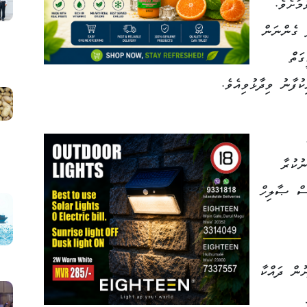
ަށެވެ.
ު ގެންނަން
ަތް
ުފާނު ވިދާޅުވިއެވެ.
ުކުރާ
ސް ޞާލިހް
ުން ދައްކާ