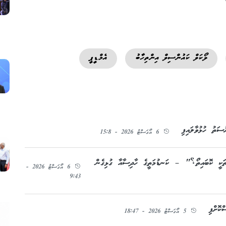
ލޯކަލް ކައުންސިލް އިންތިހާބު
އެމްޑީޕީ
ސަތު ހުޅުވާލައިފި
6 އޯގަސްޓު 2026 - 15:8
ަތަކީ ކޮބައިތޯ؟" – ކަނޑުމަތީގެ ހާދިސާއާ ގުޅިގެން
6 އޯގަސްޓު 2026 -
9:43
5 އޯގަސްޓު 2026 - 18:47