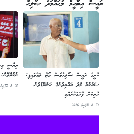
ރައީސް އިބްރާހީމް މުޙައްމަދު ޞާލިޙް
ރިޔާސީ އިން
ނުކުރެވޭނެ
ކުރީގެ ރައީސް ސޯލިހުވެސް ވޯޓު ލައްވައިފި:
ސަރުކާރާ މެދު ރައްޔިތުންގެ ކަންބޮޑުވުން
3 އޭޕްރީލު 2026
ހުރިކަން ފާހަގަކުރެއްވި
4 އޭޕްރީލު 2026