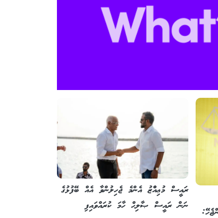
ރައީސް މުޢިއްްޒު އެންމެ ޖެހިލުންވާ އެއް ބޭފުޅުގެ
ނަން ރައީސް ޞާލިޙް ހާމަ ކުރައްވައިފި
ޖެހޭ: