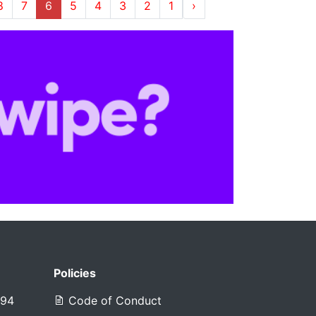
8
7
6
5
4
3
2
1
‹
Policies
394
Code of Conduct