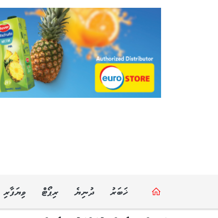
ޚަބަރު
ދުނިޔެ
ރިޕޯޓް
ވިޔަފާރި