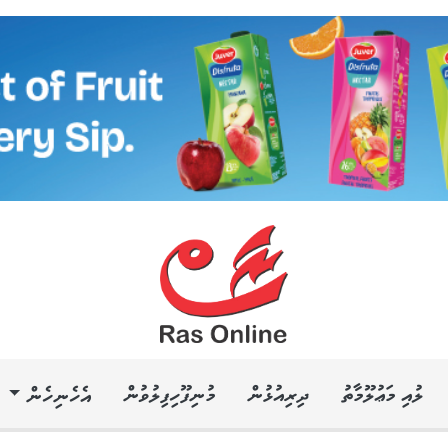
ލުއި މަޢުލޫމާތު
ދިރިއުޅުން
މުނިފޫހިފިލުވުން
އެހެނިހެން