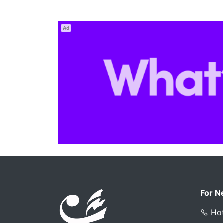
Ad
For N
Hot