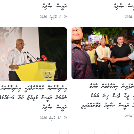
އީސް ޞާލިޙް
ރައީސް ޞާލިޙް
1 އޭޕްރީލު 2026
ެމްޕެއިން ނިއްމާލުމަށް ބާއްވާ
އިންތިޚާބުތައް އެއްކޮށްލުމަކީ އިންތިޚާބުތަށް
އި ވީހާ ވެސް ގިނަ ބަޔަކު
ނެގުމަށް ރައީސް މުޢިއްޒު ކުރާ މަސައްކަތެ
ށް ރައީސް ޞާލިހު ގޮވާލައްވައިފި
ރައީސް ޞާލިޙް
31 މާރިޗު 2026