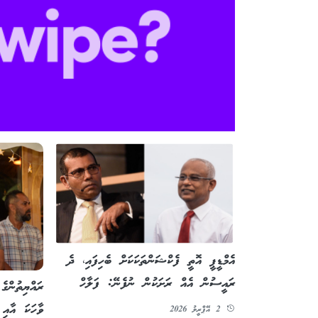
އެމްޑީޕީ އޮތީ ފެކްޝަންތަކަކަށް ބެހިފައި، ދެ
ރައީސުން އެއް ރަށަކުން ނުފެނޭ: ފަލާހް
ރައްޔިތުންގ
ވާހަކަ އާއި 
2 އޭޕްރީލު 2026