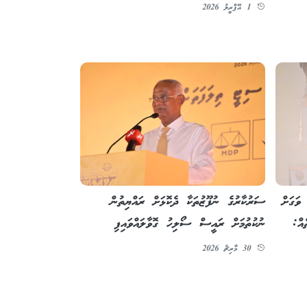
1 އޭޕްރީލު 2026
ސަރުކާރުގެ ނުފޫޒުތަކާ ދެކޮޅަށް ރައްޔިތުން
 ވަގަށް
ނުކުތުމަށް ރައީސް ސޯލިހު ގޮވާލައްވައިފި
އް:
30 މާރިޗު 2026