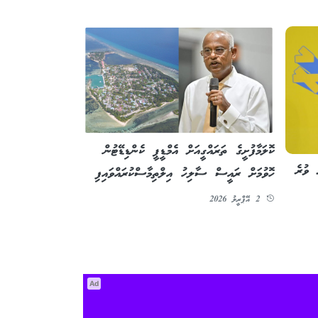
ކޮލަމާފުށީގެ ތަރައްގީއަށް އެމްޑީޕީ ކެންޑިޑޭޓުން
ތައަށް ވުރެ
ހޮވުމަށް ރައީސް ސާލިހު އިލްތިމާސްކުރައްވައިފި
2 އޭޕްރީލު 2026
Ad