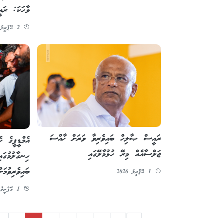
ވާހަކަ: ރަ
2 އޭޕްރީލު 2026
ރައީސް ޞާލިހް ބައިވެރިވާ ވަރަށް ޚާއްސަ
އެމްޑީޕީގެ ކ
ޖަލްސާއެއް މިރޭ ހުޅުމާލޭގައި
ހިނގާލުމުގަ
ބައިވެރިވުމަ
1 އޭޕްރީލު 2026
1 އޭޕްރީލު 2026