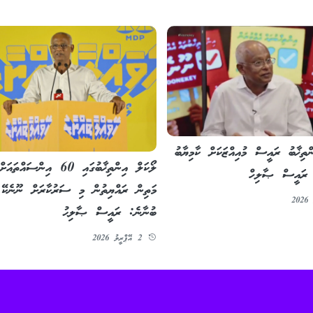
ތިޚާބު ރައީސް މުއިއްޒަކަށް ކާމިޔާބު
ލޯކަލް އިންތިޚާބުގައި 60 އިންސައް
: ރައީސް ޞާލިހް
މަތިން ރައްޔިތުން މި ސަރުކާރަށް ނޫނެކޭ
ބުނާނެ: ރައީސް ޞާލިޙު
2 އޭޕްރީލު 2026