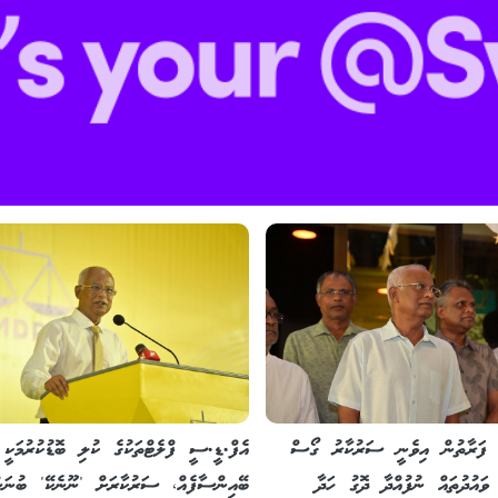
ެ ފަރާތުން އިވެނީ ސަރުކާރު ގޯސް
އެފް.ޑީ.ސީ ފްލެޓްތަކުގެ ކުލި ބޮޑުކުރުމަކީ
ވައުދުތައް ނުފުއްދާ ދޮގު ހަދާ
ބޭއިންސާފެއް، ސަރުކާރަށް 'ނޫނެކޭ' ބުނަން