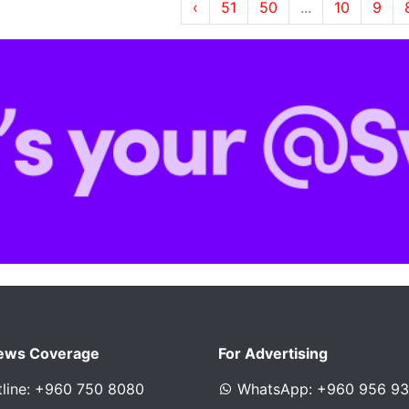
›
51
50
...
10
9
ews Coverage
For Advertising
line: +960 750 8080
WhatsApp: +960 956 9