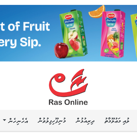
ލުއި މަޢުލޫމާތު
ދިރިއުޅުން
މުނިފޫހިފިލުވުން
އެހެނިހެން