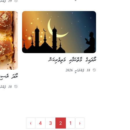
19 ފެބްރުއަރީ 2026
ރޯދައިގެ މާތްކަމާއި މަތިވެރިކަން
18 ފެބްރުއަރީ 2026
ރޯދަ ރެސިޕ
18 ފެބްރުއަރީ 2026
›
4
3
2
1
‹