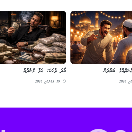
ުނަތެއްގެ ބަރުދަން
ރޯދަ ވާހަކަ: އަވާ މެންދުރު
19 ފެބްރުއަރީ 2026