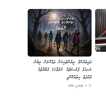
ދަރިވަރުންގެ ލިޔުންތެރިކަން ދައްކާލަން ލިބުނު
ރަނގަޅު ފުރުޞަތެއް؛ ކުރުވާހަކަ މުބާރާތުގެ
މުއްދަތު އިތުރުކޮށްފި
4 ފެބްރުއަރީ 2026