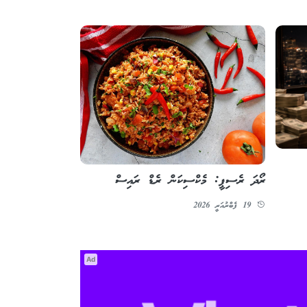
ރޯދަ ރެސިޕީ: މެކްސިކަން ރެޑް ރައިސް
19 ފެބްރުއަރީ 2026
Ad