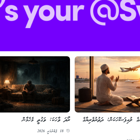
ގެ ލުއިފަސޭހަކަން: ދަތުރުވެރިޔާގެ
ރޯދަ ވާހަކަ: ވަގުތީ މެހެމާން
18 ފެބްރުއަރީ 2026