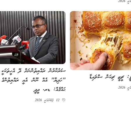
ސަރުކާރުން ރައްޔިތުންނަށް ދޭ އެހީތަކަކީ
ީ: ޗީޒީ ޗިކަން ސްލައިޑާ
"ހަދިޔާ" އެއް ނޫން، އެއީ ރައްޔިތުންގެ
ޙައްޤެއް: ޑރ. ދީދީ
12 ފެބްރުއަރީ 2026