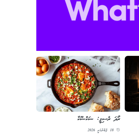
ރޯދަ ރެސިޕީ: ޝަކްޝޫކާ
18 ފެބްރުއަރީ 2026