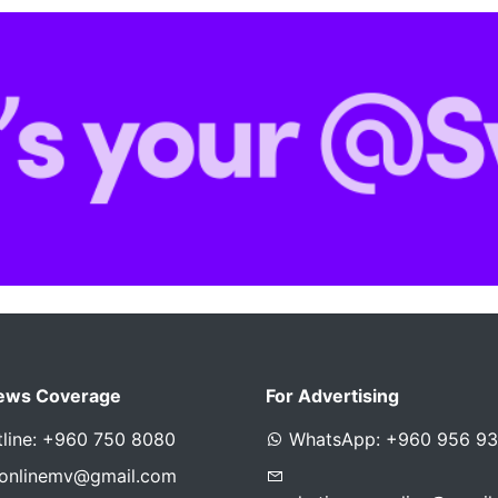
ews Coverage
For Advertising
line: +960 750 8080
WhatsApp: +960 956 9
sonlinemv@gmail.com