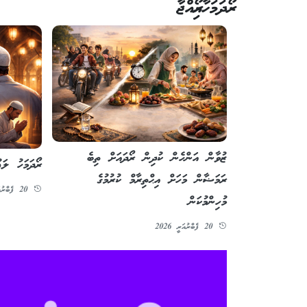
ރޯދަމަހާއިރޯއްޖާ
ޒުވާން އަންހެން ކުދިން ރޯދައަށް ތިބެ
ރޯދަމަހު ލަޢ
ރަމަޟާން މަހަށް އިޙްތިރާމް ކުރުމުގެ
20 ފެބްރުއަރީ 2026
މުހިންމުކަން
20 ފެބްރުއަރީ 2026