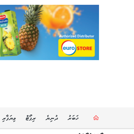
ޚަބަރު
ދުނިޔެ
ރިޕޯޓް
ވިޔަފާރި