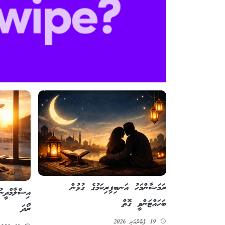
ރަމަޟާންމަހު އަނބިފިރިކަމުގެ ގުޅުން
އިސްލާމްދީނު
ބަހައްޓަންވީ ގޮތް
ރޯދަ
19 ފެބްރުއަރީ 2026