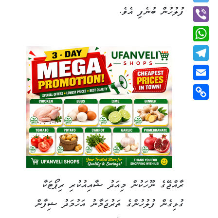
Twitter
ފުލުހުން ބުނެފި އެވެ.
Viber
WhatsApp
Telegram
Email
Copy
Link
ރާއްޖޭގެ ނޫހަކުން މިއަދު ޝާއިއުކުރި ރިޕޯޓަކާ
ގުޅިގެން ފުލުހުންގެ ތަރުޖަމާނު އަހުމަދު ޝިފާން