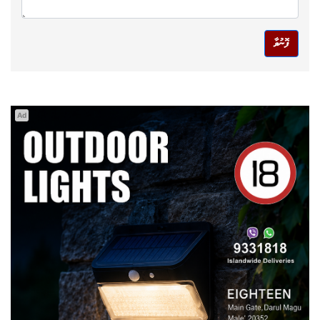
ފޮނުވާ
Ad