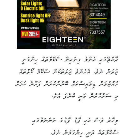
ރާއްޖޭގައި އެންމެ ގިނައިން ސްކޭމްތައް ހިންގަނީ
ޖަލުން ނެވެ. އެެހެންވެ ޖަލުތަކުން ސްކޭމް ކޯލްތައް
ހުއްޓުވަން ޑިވައިސްތައް ބޭނުންކުރަން ފަށާނެ ކަަމަށް
މި ސަރުކާރުން ވަނީ ބުނެފަ އެވެ.
މިހާރު ވެސް އެކި ފާޑު ފާޑުގެ ނަންނަމުގައި
ސްކޭމްތައް ދަނީ ހިންގަމުން ނެވެ.