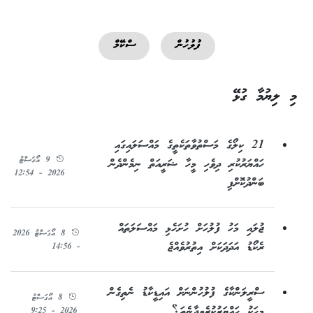
ފުލުހުން
ސްކޭމް
މި ލިޔުމާ ގުޅޭ
21 ކިލޯގެ މަސްތުވާތަކެތީގެ މައްސަލައިގައި
9 އޯގަސްޓު
ހައްޔަރުކުރި ދިވެހި މީހާ ޝަރީއަތް ނިމެންދެން
2026 - 12:54
ބަންދުކޮށްފި
ޖުލައި މަހު ފުލުހަށް ހުށަހެޅި މައްސަލަތައް
8 އޯގަސްޓު 2026
ރެކޯޑު އަދަދަކަށް އިތުރުވެއްޖެ
- 14:56
ސްރީލަންކާގެ ފުލުހުންނަށް އައިޑީކާޑު ނެތިގެން
8 އޯގަސްޓު
މީހަކު ހައްޔަރުކުރެވިދާނެތަ؟
2026 - 9:25