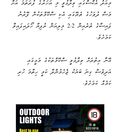
މިއަދު އެކްސްގައި ވިދާޅުވީ މި އަހަރުގެ ފުރަތަމަ އަށް
މަސް ދުވަހުގެ ތެރޭގައި އެކި ސްކޭމްތަކުން ފޭރުނު
ފައިސާގެ ތެރެއިން 2.2 މިލިއަން ރުފިޔާ ހޯދައިފައިވާ
ކަމަށެވެ.
އޭނާ އިތުރަށް ވިދާޅުވީ ސްކޭމްތަކުގެ މަޅީގައި
އަދިވެސް ގިނަ ބަޔަކު ޖެެހެމުންދާ ކަމީ ހިތާމަ ހުރި
ކަމެއް ކަމަށެވެ.