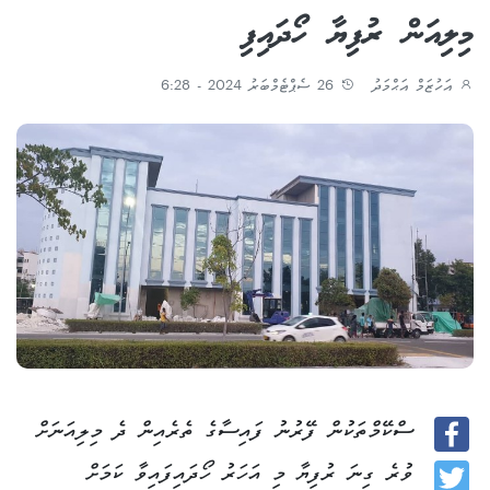
މިލިއަން ރުފިޔާ ހޯދައިފި
އަހުޒަމް އަޙްމަދު
26 ސެޕްޓެމްބަރު 2024 - 6:28
ސްކޭމްތަކުން ފޭރުނު ފައިސާގެ ތެރެއިން ދެ މިލިއަނަށް
Facebook
ވުރެ ގިނަ ރުފިޔާ މި އަހަރު ހޯދައިފައިވާ ކަމަށް