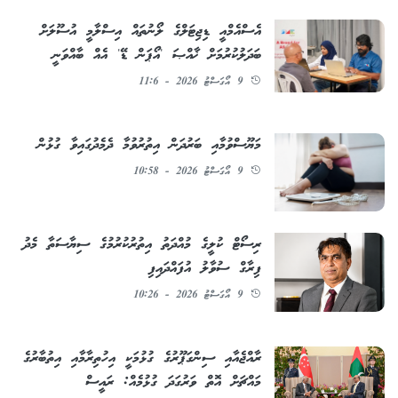
އެސްއެމްއީ ޑިޖިޓަލްގެ ލޯނުތައް އިސްލާމީ އުސޫލަށް
ބަދަލުކުރުމަށް ޚާއްޞަ 'އޯޕަން ޑޭ' އެއް ބާއްވަނީ
9 އޯގަސްޓު 2026 - 11:6
މަޔޫސްވުމާއި ބަރުދަން އިތުރުވުމާ ދެމެދުގައިވާ ގުޅުން
9 އޯގަސްޓު 2026 - 10:58
ރިސޯޓް ކުލީގެ މުއްދަތު އިތުރުކުރުމުގެ ސިޔާސަތާ މެދު
ފިރާގް ސުވާލު އުފައްދައިފި
9 އޯގަސްޓު 2026 - 10:26
ރާއްޖެއާއި ސިންގަޕޫރުގެ ގުޅުމަކީ އިހުތިރާމާއި އިތުބާރުގެ
މައްޗަށް އޮތް ވަރުގަދަ ގުޅުމެއް: ރައީސް