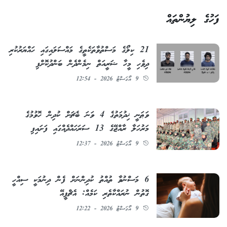
ފަހުގެ ލިޔުންތައް
21 ކިލޯގެ މަސްތުވާތަކެތީގެ މައްސަލައިގައި ހައްޔަރުކުރި
ދިވެހި މީހާ ޝަރީއަތް ނިމެންދެން ބަންދުކޮށްފި
9 އޯގަސްޓު 2026 - 12:54
ވަޠަނީ ޚިދުމަތުގެ 4 ވަނަ ބެޗަށް ކުދިން ހޮވުމުގެ
މަރުހަލާ ރާއްޖޭގެ 13 ސަރަޙައްދެއްގައި ފަށައިފި
9 އޯގަސްޓު 2026 - 12:37
6 މަސްނުވާ ތުއްތު ކުދިންނަށް ފެން ދިނުމަކީ ސިއްހީ
ގޮތުން ނުރައްކާތެރި ކަމެއް: އެޗްޕީއޭ
9 އޯގަސްޓު 2026 - 12:22