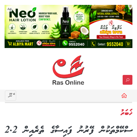
Ad
މެނޫ
ޚަބަރު
ސްކޭމްތަކުން ފޭރުނު ފައިސާގެ ތެރެއިން 2.2