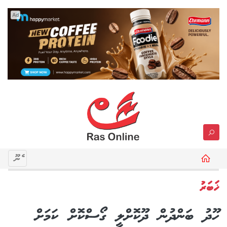
Ad
މެނޫ
ޚަބަރު
ހޫދު ބަންދުން ދޫކޮށްލީ ގޯސްކޮށް ކަމަށް