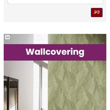
ފޮނުވާ
Ad