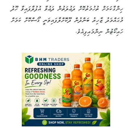
ހިންގާކަމަށް ތުހުމަތުކޮށް ދަޢުލަތުން ދަޢުވާ އުފުލާފައިވާ ހޫދު
މުޙައްމަދު ޒާހިރު ބަންދުން ދޫކޮށްލާފައިވަނީ ގޯސްކޮށް ކަމަށް
ހައިކޯޓުން ނިންމައިފިއެވެ.