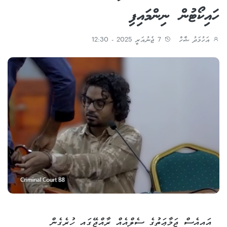
ހައިކޯޓުން ނިންމައިފި
އަހުމަދު ޝާހް
7 ޖެނުއަރީ 2025 - 12:30
އައިއެސް ޖަމާޢަތުގެ ސެލްއެއް ރާއްޖޭގައި ހުރެގެން