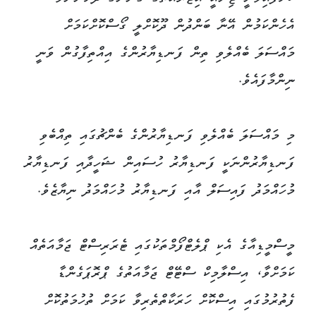
އެހެންކަމުން އޭނާ ބަންދުން ދޫކޮށްލީ ގޯސްކޮށްކަމަށް
މައްސަލަ ބެއްލެވި ތިން ފަނޑިޔާރުންގެ އިއްތިފާގުން ވަނީ
ނިންމާފައެވެ.
މި މައްސަލަ ބެއްލެވި ފަނޑިޔާރުންގެ ބެންޗުގައި ތިއްބެވި
ފަނޑިޔާރުންނަކީ ފަނޑިޔާރު ހުސައިން ޝަހީދާއި ފަނޑިޔާރު
މުހައްމަދު ފައިސަލް އާއި ފަނޑިޔާރު މުހައްމަދު ނިޔާޒެވެ.
މީސްމީޑިއާގެ އެކި ޕްލެޓްފޯމްތަކުގައި ޓެރަރިސްޓް ޖަމާއަތެއް
ކަމަށްވާ، އިސްލާމިކް ސްޓޭޓް ޖަމާއަތުގެ ޕްރޮޕަގެންޑާ
ފެތުރުމުގައި އިސްކޮށް ހަރަކާތްތެރިވާ ކަމަށް ތުހުމަތުކޮށް