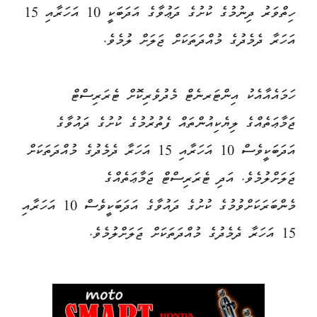
ހިތްވަރު ދިނުމުގެ ކުށުގެ ދަޢުވާގެ އަދަބަކީ 10 އަހަރާއި 15
އަހަރާ ދެމެދުގެ މުއްދަތަކަށް ޖަލަށް ލުމެވެ.
ހަމައެއާއެކު އިންޓަރނެޓް މެދުވެރިކޮށް ޓެރަރިސްޓް
ޖަމާޢަތެއްގެ ލިޔެކިއުންތައް ފެތުރުމުގެ ކުށުގެ ދައުވާގެ
އަދަބަކީވެސް 10 އަހަރާއި 15 އަހަރާ ދެމެދުގެ މުއްދަތަކަށް
ޖަލަށްލުމެވެ. އަދި ޓެރަރިސްޓް ޖަމާޢަތެއްގެ
މެންބަރަކަށްވުމުގެ ކުށުގެ ދައުވާގެ އަދަބަކީވެސް 10 އަހަރާއި
15 އަހަރާ ދެމެދުގެ މުއްދަތަކަށް ޖަލަށްލުމެވެ.