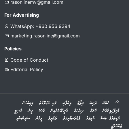
rasonlinemv@gmail.com
For Advertising
WhatsApp: +960 956 9394
marketing.rasonline@gmail.com
Policies
Code of Conduct
Editorial Policy
ޚަބަރު
ދުނިޔެ
ރިޕޯޓް
ވިޔަފާރި
ލުއި މަޢުލޫމާތު
ދިރިއުޅުން
މުނިފޫހިފިލުވުން
ކޮލަމް
ޞިއްހަތު
ތާރީޚުގެތެރެއިން
ވާހަކަ
ދީން
ރެސިޕީ
އެޑިޓަރުގެ ބަސް
ކުޅިވަރު
އެޑްވަރޓޯރިއަލް
ތަޢުލީމް
މީހުން
ސައިންސާއި
ޓެކްނޮލޮޖީ