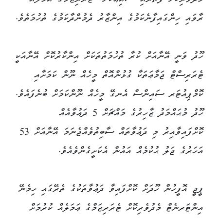
މެދުވެރިކޮށް ފަތުރައި ޝާއިޢުކޮށް، ޓެރަރިޒަމްގެ އަމަލެއް
ރާވައި ހިންގައިފާނެކަމުގެ އިންޒާރު ދެމުންދާކަމުގެ ތުހުމަތެވެ.
ހޫދު ވަނީ އޭނާއަށް ކުރާ ތުހުމަތުތަކަށް އިންކާރުކޮށް އޭނާއަކީ
ޓެރަރިސްޓް ޖަމާޢަތަކާ ގުޅުންއޮތް މީހެއް ނޫން ކަމަށާއި
ކޮމްޕިއުޓަރ ސައިންސް އެނގޭ މީހެއް ނޫންކަމަށް ބުނެފައެވެ.
ހޫދު މުޙައްމަދު ޒާހިރުގެ މައްޗަށް 5 ދަޢުވާއެއް
ކޮށްފައިވާއިރު މި ދަޢުވާތައް ސާބިތުވެއްޖެނަމަ އޭނާއަށް 53
އަހަރުގެ ޖަލު ޙުކުމެއް އައުން އެކަށީގެންވެއެވެ.
ޕީޖީ އޮފީހުން ހޫދަށް ކޮށްފައިވާ ދަޢުވާތަކުގެ ތެރޭގައި ހިމެނޭ
އިންޓަރނެޓް މެދުވެރިކޮށް ޓެރަރިޒަމްގެ ޢަމަލެއް ކުރުމަށް