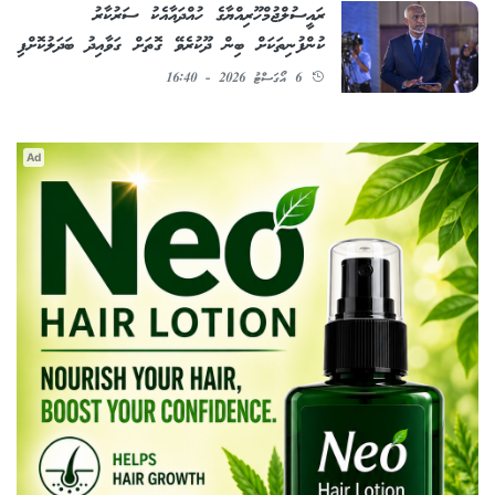
ރައީސުލްޖުމްހޫރިއްޔާގެ ހުއްދައާއެކު ސަރުކާރު
ކުންފުނިތަކަށް ބިން ދޫކުރެވޭ ގޮތަށް ގަވާއިދު ބަދަލުކޮށްފި
6 އޯގަސްޓު 2026 - 16:40
Ad