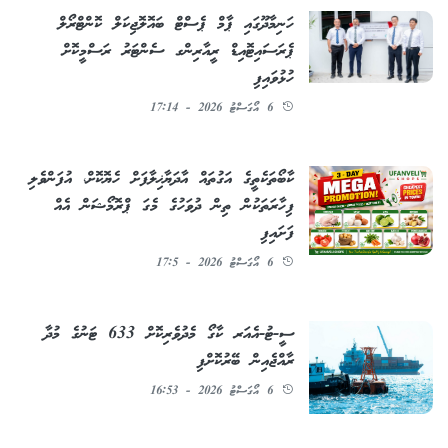
ހަނިމާދޫގައި ޕާމް ޕެސްޓް ބައޮލޮޖިކަލް ކޮންޓްރޯލް
ޕެރަސައިޓޮއިޑް ރީއާރިންގ ސެންޓަރު ރަސްމީކޮށް
ހުޅުވައިފި
6 އޯގަސްޓު 2026 - 17:14
ކާބޯތަކެތީގެ އަގުތައް އާދަޔާޚިލާފަށް ހެޔޮކޮށް، އުފަންވެލި
ފިހާރަތަކުން ތިން ދުވަހުގެ މެގަ ޕްރޮމޯޝަން އެއް
ފަށައިފި
6 އޯގަސްޓު 2026 - 17:5
ސީ-ޓު-އެއަރ ކާގޯ މެދުވެރިކޮށް 633 ޓަނުގެ މުދާ
ރާއްޖެއިން ބޭރުކޮށްފި
6 އޯގަސްޓު 2026 - 16:53