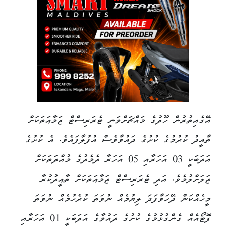
އޭގެއިތުރުން ހޫދުގެ މައްޗަށްވަނީ ޓެރަރިސްޓް ޖަމާޢަތަކަށް
ތާއީދު ކުރުމުގެ ކުށުގެ ދައުވާވެސް އުފުލާފައެވެ. އެ ކުށުގެ
އަދަބަކީ 03 އަހަރާއި 05 އަހަރާ ދެމެދުގެ މުއްދަތަކަށް
ޖަލަށްލުމެވެ. އަދި ޓެރަރިސްޓް ޖަމާޢަތަކަށް ތާޢީދުކުރާ
މީހެއްކަން ދޭހަވާފަދަ ލިޔުމެއް ނުވަތަ ކުރެހުމެއް ނުވަތަ
ފޮޓޯއެއް ގެންގުޅުމުގެ ކުށުގެ ދައުވާގެ އަދަބަކީ 01 އަހަރާއި