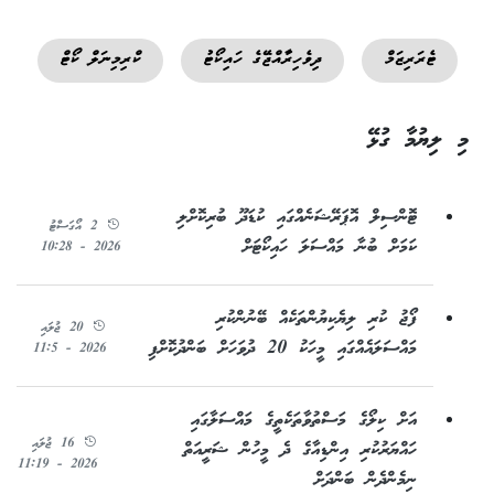
ޓެރަރިޒަމް
ދިވެހިރާއްޖޭގެ ހައިކޯޓު
ކްރިމިނަލް ކޯޓް
މި ލިޔުމާ ގުޅޭ
ޓޮންސިލް އޮޕަރޭޝަނެއްގައި ކުޑަދޫ ބުރިކޮށްލި
2 އޯގަސްޓު
ކަމަށް ބުނާ މައްސަލަ ހައިކޯޓަށް
2026 - 10:28
ފޯޖު ކުރި ލިޔެކިޔުންތަކެއް ބޭނުންކުރި
20 ޖުލައި
މައްސަލައެއްގައި މީހަކު 20 ދުވަހަށް ބަންދުކޮށްފި
2026 - 11:5
އަށް ކިލޯގެ މަސްތުވާތަކެތީގެ މައްސަލާގައި
16 ޖުލައި
ހައްޔަރުކުރި އިންޑިއާގެ ދެ މީހުން ޝަރީއަތް
2026 - 11:19
ނިމެންދެން ބަންދަށް