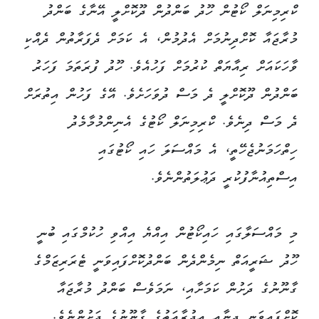
ކްރިމިނަލް ކޯޓުން ހޫދު ބަންދުން ދޫކޮށްލީ އޭނާގެ ބަންދު
މުރާޖައާ ކޮށްދިނުމަށް އެދުމުން، އެ ކަމަށް ދެފަރާތުން ދެއްކި
ވާހަކައަށް ރިއާޔަތް ކުރުމަށް ފަހުއެވެ. ހޫދު ފުރަތަމަ ފަހަރު
ބަންދުން ދޫކޮށްލީ ދެ މަސް ދުވަހަށެވެ. އޭގެ ފަހުން އިތުރަށް
ދެ މަސް ދިނެވެ. ކްރިމިނަލް ކޯޓުގެ އެނިންމުމާމެދު
ހިތްހަމަނުޖެހޭތީ، އެ މައްސަލަ ހައި ކޯޓުގައި
އިސްތިއުނާފުކުރީ ދަޢުލަތުންނެވެ.
މި މައްސަލާގައި ހައިކޯޓުން އިއްޔެ އިއްވި ހުކުމްގައި ބުނީ
ހޫދު ޝަރީއަތް ނިމެންދެން ބަންދުކޮށްފައިވަނީ ޓެރަރިޒަމްގެ
ގާނޫނުގެ ދަށުން ކަމަށާއި، ނަމަވެސް ބަންދު މުރާޖައާ
ކޮށްފައިވަނީ ޖިނާއީ އިޖުރާއަތުގެ ގާނޫނުގެ ދަށުންނެވެ.