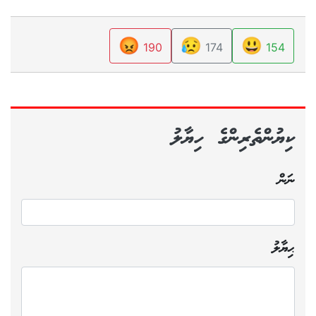
😡
😥
😃
190
174
154
ކިޔުންތެރިންގެ ހިޔާލު
ނަން
ޙިޔާލު