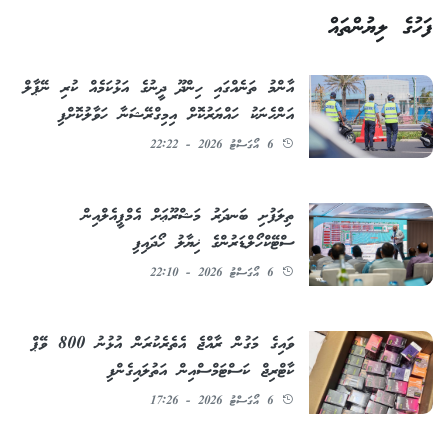
ފަހުގެ ލިޔުންތައް
އާންމު ތަނެއްގައި ހިންދޫ ދީނުގެ އަޅުކަމެއް ކުރި ނޭޕާލް
އަންހެނަކު ހައްޔަރުކޮށް އިމިގްރޭޝަނާ ހަވާލުކޮށްފި
6 އޯގަސްޓު 2026 - 22:22
ތިލަފުށި ބަނދަރު މަޝްރޫޢަށް އެމްޕީއެލްއިން
ސްޓޭކްހޯލްޑަރުންގެ ޚިޔާލު ހޯދައިފި
6 އޯގަސްޓު 2026 - 22:10
ވައިގެ މަގުން ރާއްޖެ އެތެރެކުރަން އުޅުނު 800 ވޭޕް
ކާޓްރިޖް ކަސްޓަމްސްއިން އަތުލައިގެންފި
6 އޯގަސްޓު 2026 - 17:26