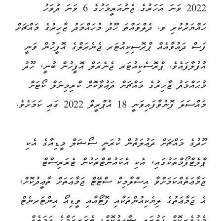
2022 ވަނަ އަހަރުގެ ޖެނުއަރީމަހުގެ 6 ވަނަ ދުވަހު
ހައްޔަރުކުރި ވ. ދެލްވައްތަ ހޫދު މުހައްމަދު ޒާހިރުގެ މައްޗަށް
ފަސް ދައުވާއެއް ޕްރޮސިކިއުޓަރ ޖެނެރަލްގެ އޮފީހުން ވަނީ
އުފުލާފައެވެ. ޕްރޮސެކިއުޓަރ ޖެނެރަލް އޮފީހުން ބުނީ، ހޫދު
މުޙައްމަދު ޒާހިރުގެ މައްޗަށް ދަޢުވާކޮށް ކްރިމިނަލް ކޯޓަށް
މައްސަލަ ފޮނުވާފައިވަނީ 18 އެޕްރީލް 2022 ގައި ކަމަށެވެ.
ހޫދުގެ މައްޗަށް ދަޢުލަތުން ކުރަނީ ސޯޝަލް މީޑިއާގެ އެކި
ޕްލެޓްފޯމްތަކުގައި، އެކި އެކައުންޓްތަކުން ޓެރަރިސްޓް
ޖަމާޢަތެއްކަމަށްވާ އިސްލާމިކް ސްޓޭޓް ޖަމާޢަތަށް ތާޢީދުކޮށް،
އެ ޖަމާޢަތުގެ ލިޔެކިއުންތަކާއި ފޮޓޯއާއި ވީޑިއޯ އިންޓަރނެޓް