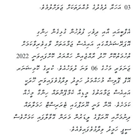
03 އަހަރާ ދެމެދުގެ މުއްދަތަކަށް ޖަލަށްލުމެވެ.
އެފްބީއައި އާއި ދިވެހި ފުލުހުން ގުޅިގެން ހިންގި
އޮޕަރޭޝަނެއްގައި އައިއެސް ޖަމާއަތަށް ވާގިވެރިވާކަމަށް
ތުހުމަތުކޮށް ހޫދު ރާއްޖެއިން ހައްޔަރު ކޮށްފައިވަނީ 2022
ޖަނަވަރީ މަހުގެ 06 ވަނަ ދުވަހުއެވެ. ކުރީގެ ކޮމިޝަނަރ
އޮފް ޕޮލިސް މުހައްމަދު ހަމީދު ވިދާޅުވެފައިވަނީ ހޫދަކީ
އައިއެސް ޖަމާއަތުގެ މީޑިއާ ކެމްޕޭންތައް ހިންގާ މީހެއް
ކަމަށެވެ. އޭނާ ވަނީ ޔޫރަޕްގައި ޓެރަރިސްޓް ހަމަލާތައް
ދިނުމަށާއި ޔޫރަޕްގެ ލީޑަރުން މަރަން ގޮވާލާފައި ކަމަށްވެސް
ސީޕީ ހަމީދު ވިދާޅުވެފައިވެއެވެ.