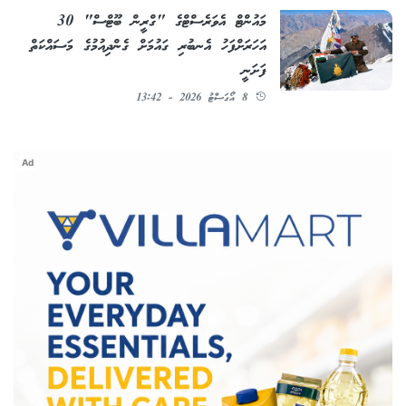
މައުންޓް އެވަރެސްޓްގެ "ގްރީން ބޫޓްސް" 30
އަހަރަށްފަހު އެނބުރި ގައުމަށް ގެންދިއުމުގެ މަސައްކަތް
ފަށަނީ
8 އޯގަސްޓު 2026 - 13:42
Ad