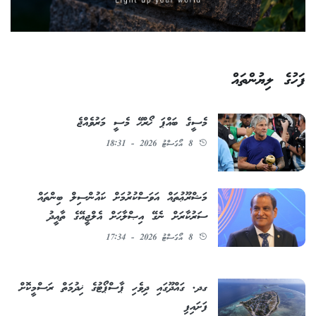
ފަހުގެ ލިޔުންތައް
މެސީގެ ބައްޕަ ޚޯރްޚޭ މެސީ މަރުވެއްޖެ
8 އޯގަސްޓު 2026 - 18:31
މަޝްރޫޢުތައް އަވަސްކުރުމަށް ކައުންސިލް ބިންތައް
ސަރުކާރަށް ނެގޭ އިޞްލާޙަށް އެލްޖީއޭގެ ތާއީދު
8 އޯގަސްޓު 2026 - 17:34
ގދ. ގައްދޫގައި ދިވެހި ޕާސްޕޯޓުގެ ޚިދުމަތް ރަސްމީކޮށް
ފަށައިފި