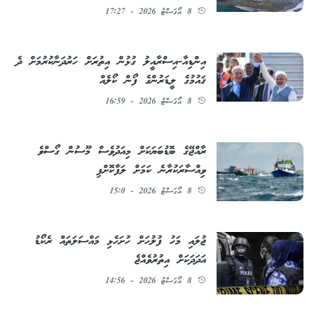
8 އޯގަސްޓު 2026 - 17:27
އިންޑިއާ-އިސްރާއީލު ގުޅުން އިތުރަށް ހަރުދަނާކުރުމަށް ދެ
ޤައުމުގެ ލީޑަރުންގެ ފޯން ކޯލެއް
8 އޯގަސްޓު 2026 - 16:59
ރާއްޖޭގެ ބޮޑުބަޔަކަށް މިއަދުވެސް މޫސުން ގޯސްވެ
ވިއްސާރަކުރާނެ ކަމަށް ލަފާކޮށްފި
8 އޯގަސްޓު 2026 - 15:0
ޖުލައި މަހު ފުލުހަށް ހުށަހެޅި މައްސަލަތައް ރެކޯޑު
އަދަދަކަށް އިތުރުވެއްޖެ
8 އޯގަސްޓު 2026 - 14:56