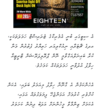
އެ ސިޓީގައި ބުނީ އެމެރިކާގެ ޓެރަރިސްޓް ހަމަލަތަކަކީ،
އދގެ ޗާޓަރާއި ނިއުކްލިއަރ ހަތިޔާރު ފެތުރުން މަނާ
ކުރާ ބައިނަލްއަގްވާމީ ނޮން ޕްރޮލިފަރޭޝަން ޓްރީޓީއާ
ހިލާފު އުދުވާނީ ހަމަލަތަކެއް ކަމަށެވެ.
އެހެންކަމުން އެ ގާނޫނާ ހިލާފު މިއަމަލު ބަލައި، އެކަން
ކުށްވެރި ކުރުމަށް އަޅަންޖެހޭ ފިޔަވަޅުތައް އަޅައި،
އެކަމަށް ޒިންމާވާ މީހުންނަށް އަދަބު ދިނުން ކަށަވަރު