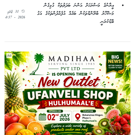
އީރާނުގެ މަސްރަޙަށް އަންނަ ބަދަލުތަކާ ގުޅިގެން
31 ޖުލައި
މަޝްހޫރު ބްރޭންޑްތަކުން ބައެއް އުފެއްދުންތަކުގެ އަގު
2026 - 4:37
ބޮޑުކުރަނީ
Ad