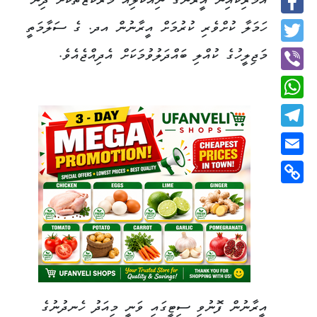
އެމެރިކާއިން އީރާންގެ ނިއުކްލިއާ މަރުކަޒުތަކަށް ދިން
Facebook
ހަމަލާ ކުށްވެރި ކުރުމަށް އީރާނުން އދ. ގެ ސަލާމަތީ
Twitter
މަޖިލީހުގެ ކުއްލި ބައްދަލުވުމަކަށް އެދިއްޖެއެވެ.
Viber
WhatsApp
Telegram
Email
Copy
Link
އީރާނުން ފޮނުވި ސިޓީގައި ވަނީ މިއަދު ހެނދުނުގެ