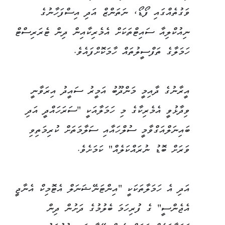
ވަގުތެއްގައި ފޯޑޯ، ނަތަންޒް އަދި އިސްފަހާނުގެ
ނިއުކްލިއާ ސައިޓްތަކަށް އެމެރިކާއިން ދިން ޓެރަރިސްޓް
ހަމަލާގެ ތަފްސީލުތައް ހާމަކޮށްފައެވެ.
އީރާނުގެ ދާއިމީ މަންދޫބު އަމީރު ސައީދު އިރަވާނީ
ވިދާޅުވީ އެމެރިކާގެ މި ހަމަލާއަކީ "ސަރަހައްދީ އަދި
ބައިނަލްއަގްވާމީ ސުލްހައާއި ސަލާމަތަށް ކުރިމަތިވި
ވަރަށް ބޮޑު ނުރައްކަލެއް" ކަމަށެވެ.
އަދި އެ ހަމަލާތަކަކީ "އިންޓަނޭޝަނަލް އެޓޮމިކް އެނާޖީ
އެޖެންސީ" ގެ ފުރިހަމަ ބެލުމުގެ ދަށުން ދިން