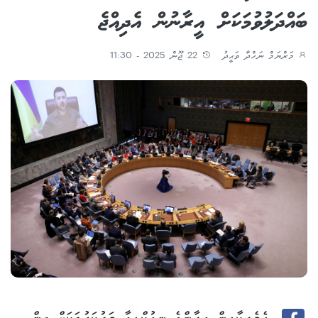
ބައްދަލުވުމަކަށް އީރާނުން އެދިއްޖެ
މަރްޔަމް ނަހްދާ ވަޙީދު
22 ޖޫން 2025 - 11:30