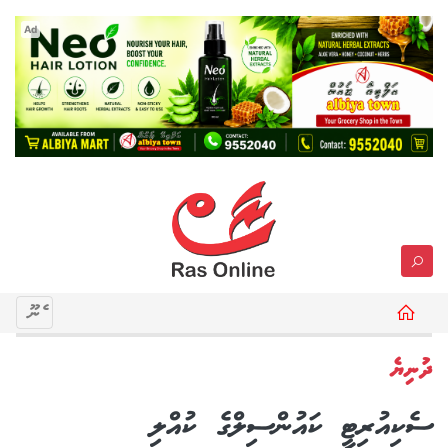
Ad
މެނޫ
ދުނިޔެ
ސެކިއުރިޓީ ކައުންސިލްގެ ކުއްލި