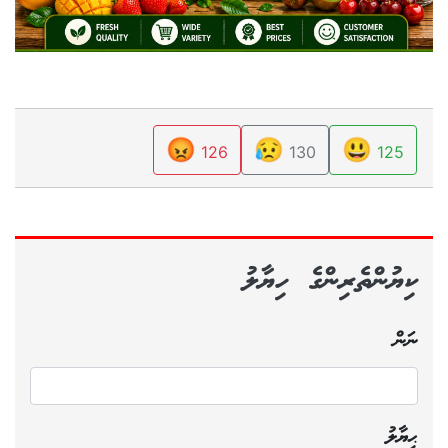
😡
😥
😃
126
130
125
ކިޔުންތެރިންގެ ހިޔާލު
ނަން
ޙިޔާލު