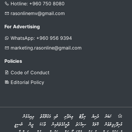
Hotline: +960 750 8080
rasonlinemv@gmail.com
For Advertising
WhatsApp: +960 956 9394
marketing.rasonline@gmail.com
Policies
Code of Conduct
Editorial Policy
ޚަބަރު
ދުނިޔެ
ރިޕޯޓް
ވިޔަފާރި
ލުއި މަޢުލޫމާތު
ދިރިއުޅުން
މުނިފޫހިފިލުވުން
ކޮލަމް
ޞިއްހަތު
ތާރީޚުގެތެރެއިން
ވާހަކަ
ދީން
ރެސިޕީ