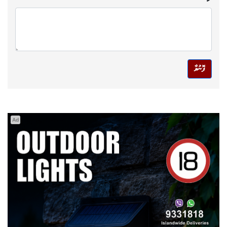
ފޮނުވާ
Ad