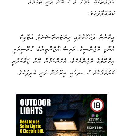
ހަމަލާތަކެއް ކަމަށް ވެސް އޭނާ ވަނީ ތުހުމަތު
ކުރައްވާފައެވެ.
އީރާނުން ދެކޭގޮތުގައި އިންޓަރނޭޝަނަލް އެޓޮމިކް
އެނާޖީ އެޖެންސީގެ ރައީސް އާޖެންޓީނާގެ ގްރޮސީއަކީ
އިޒްރޭލުގެ އެޖެންޓެކެވެ. އެހެންކަމުން އޭނާ ޖަވާބުދާރީ
ކުރުވުމަށްވެސް އދގައި އީރާނުން ވަނީ އެދިފައެވެ.