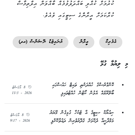
ކުރުމަށް ކުއްލި ބައްދަލުވުމެއް ބާއްވަން އިލްތިމާސް
ކުރާކަމަށް އީރާންގެ ސިޓީގައި ވެއެވެ.
އެމެރިކާ
އީރާން
ޔުނައިޓެޑް ނޭޝަންސް (އދ)
މި ލިޔުމާ ގުޅޭ
ކޮންގްރެސްގެ ހުއްދަނެތި ވައިޓް ހައުސްގައި
8 އޯގަސްޓު
ބޯލްރޫމެއް އެޅުން ކޯޓުން ހުއްޓުވައިފި
2026 - 11:3
ނިއުޔޯކް ސިޓީގެ އާ ޓެކުހާ ގުޅިގެން މޭޔަރު
8 އޯގަސްޓު
މަމްދާނީއާ ދެކޮޅަށް ގެދޮރުވެރިން ދައުވާކޮށްފި
2026 - 9:17