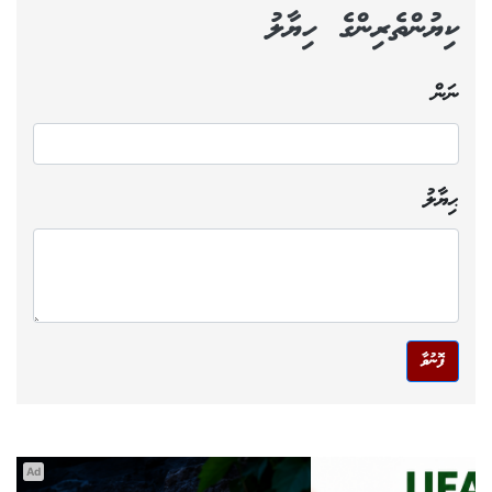
ކިޔުންތެރިންގެ ހިޔާލު
ނަން
ޙިޔާލު
ފޮނުވާ
Ad