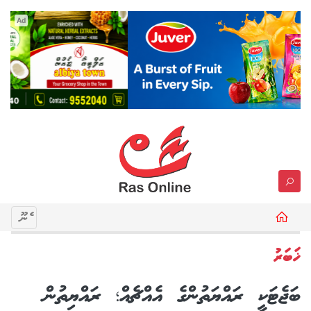
Ad
މެނޫ
ޚަބަރު
ބަޖެޓަކީ ރައްޔަތުންގެ އެއްޗެއް؛ ރައްޔިތުން