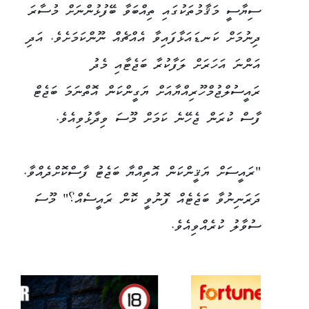
ސިޔާސީ މަޤާމުތަކުގައި ތިއްބަވާ ބޭފުޅުންނަށް މުސާރަ
ދިނުމަށް ކަނޑައަޅާފައިވާ އެއްޗެއް ނޫންކަމަށެވެ. އަދި
އަންނަ އަހަރަށް ލަފާކުރާ ބަޖެޓާއި މެދު
ރައީސުލްޖުމްހޫރިއްޔާއަށް ޔަގީންކަން އޮތްނަމަ ބަޖެޓް
ފާސް ކުރަން ޖެހޭނެ ކަމަށް މޫސަ ވިދާޅުވިއެވެ.
"ރައީސަށް ޔަޤީންކަން އޮތިއްޔާ ބަޖެޓު ފާސްކޮށްދެއްވާ.
ދަރަނިނުވާ ބަޖެޓެއް ފޮނުވީ ކޮން ރައީސެއް؟" މޫސަ
ސުވާލު ކުރެއްވިއެވެ.