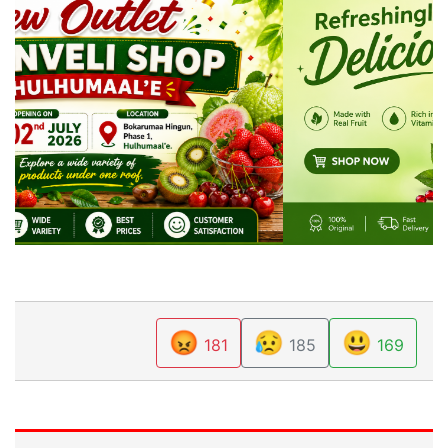
😡
😥
😃
181
185
169