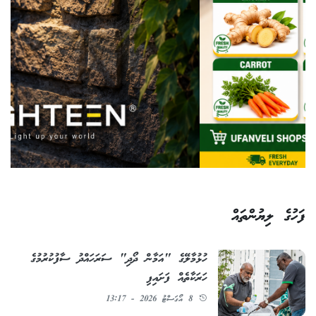
ފަހުގެ ލިޔުންތައް
ހުޅުމާލޭގެ "އަމާން ދޯދި" ސަރަހައްދު ސާފުކުރުމުގެ
ހަރަކާތެއް ފަށައިފި
8 އޯގަސްޓު 2026 - 13:17