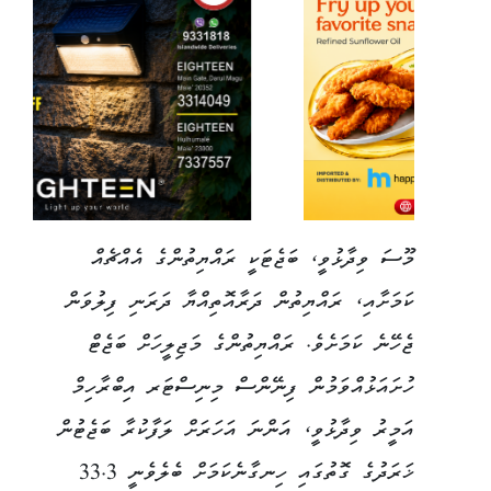
މޫސަ ވިދާޅުވީ، ބަޖެޓަކީ ރައްޔިތުންގެ އެއްޗެއް
ކަމަށާއި، ރައްޔިތުން ދަރާއޮތިއްޔާ ދަރަނި ފިލުވަން
ޖެހޭނެ ކަމަށެވެ. ރައްޔިތުންގެ މަޖިލީހަށް ބަޖެޓް
ހުށައަޅުއްވަމުން ފިނޭންސް މިނިސްޓަރ އިބްރާހިމް
އަމީރު ވިދާޅުވީ، އަންނަ އަހަރަށް ލަފާކުރާ ބަޖެޓުން
ޚަރަދުގެ ގޮތުގައި ހިނގާނެކަމަށް ބެލެވެނީ 33.3