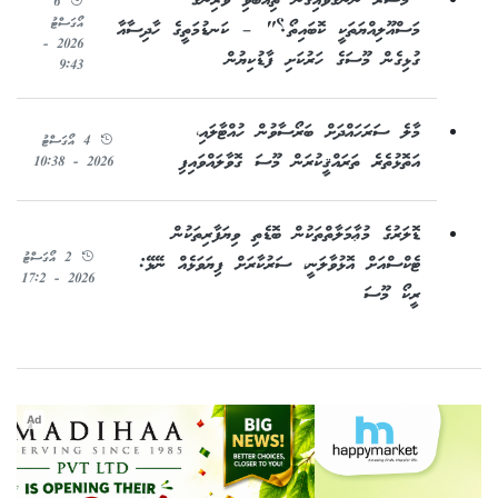
"މުސާރަ ނަންގަވައިގެން ތިއްބެވި ވެރިންގެ
6
އޯގަސްޓު
މަސްއޫލިއްޔަތަކީ ކޮބައިތޯ؟" – ކަނޑުމަތީގެ ހާދިސާއާ
2026 -
ގުޅިގެން މޫސަގެ ހަރުކަށި ފާޑުކިޔުން
9:43
މާލެ ސަރަހައްދަށް ބަރޯސާވުން ހުއްޓާލައި،
4 އޯގަސްޓު
އަތޮޅުތެރެ ތަރައްޤީކުރަން މޫސަ ގޮވާލައްވައިފި
2026 - 10:38
ޑޮލަރުގެ މުޢާމަލާތްތަކުން ބޮޑެތި ވިޔަފާރިތަކުން
2 އޯގަސްޓު
ޓެކްސްއަށް އޮޅުވާލަނީ، ސަރުކާރަށް ފިޔަވަޅެއް ނޭޅޭ:
2026 - 17:2
ރީކޯ މޫސަ
Ad