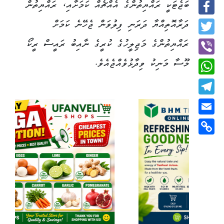
ބަޖެޓަކީ ރައްޔިތުންގެ އެއްޗެއް ކަމަށާއި، ރައްޔިތުން
Facebook
ދަރާއޮތިއްޔާ ދަރަނި ފިލުވަން ޖެހޭނެ ކަމަށް
Twitter
ރައްޔިތުންގެ މަޖިލީހުގެ ކުރީގެ ނާއިބު ރައީސް ރީކޯ
މޫސާ މަނިކު ވިދާޅުވެއްޖެއެވެ.
Viber
WhatsApp
Telegram
Email
Copy
Link