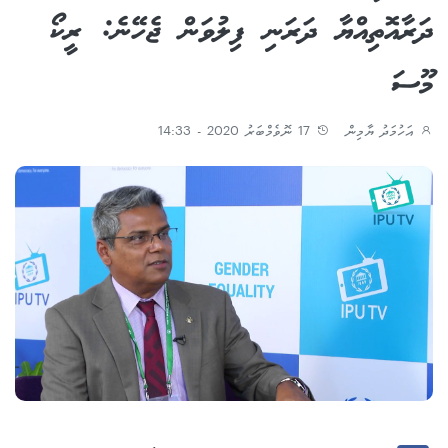
ދަރާއޮތިއްޔާ ދަރަނި ފިލުވަން ޖެހޭނެ: ރީކޯ
މޫސަ
އަހުމަދު ޔާމިން
17 ނޮވެމްބަރު 2020 - 14:33