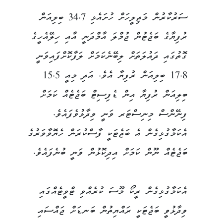
ސަރުކާރުން މަޖިލީހަށް ހުށައެޅި 34.7 ބިލިއަން
ރުފިޔާގެ ބަޖެޓުން ޖުމްލަ އާމްދަނީ އާއި ހިލޭއެހީގެ
ގޮތުގައި ދައުލަތަށް ލިބޭނެކަމަށް ލަފާކޮށްފައިވަނީ
17.8 ބިލިއަން ރުފިޔާ އެވެ. އަދި މިއީ 15.5
ބިލިއަން ރުފިޔާ އިން ޑެފިސިޓް ބަޖެޓެއް ކަމަށް
ފިނޭންސް މިނިސްޓަރ ވަނީ ވިދާޅުވެފައެވެ.
އެކަމާގުޅިގެން އެ ބަޖެޓަކީ ފާސްކުރަން ހެޔޮވާވަރުގެ
ބަޖެޓެއް ނޫން ކަމަށް އިދިކޮޅުން ވަނީ ބުނެފައެވެ.
އެކަމާގުޅިގެން ރީކޯ މޫސަ ކުރެއްވި ޓްވީޓެއްގައި
ވިދާޅުވީ ބަޖެޓަކީ ރައްޔިތުން ބަނޑަށް ޖައްސައި