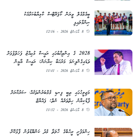
ބީއެމްއެލް ވީރަން ކޯޕަރޭޓްސް ކާމިޔާބުކަމާއެކު
ނިންމާލައިފި
8 އޯގަސްޓު 2026 - 12:16
2028 ގެ އިންތިޚާބުގައި ރައީސް މުޢިއްޒު ފަހަތްޕުޅަށް
ވަޑައިގެންފިނަމަ މަރުޙަބާ ކިޔާނަން: ރައީސް ޔާމީން
8 އޯގަސްޓު 2026 - 11:41
މަޖިލީހުގައި ތިބީ ފިނޑި މެމްބަރުންތަކެއް؛ ސަރުކާރަށް
ފާޑުކިޔާނެ ހިތްވަރެއް ނެތް: ފައްޔާޒް
8 އޯގަސްޓު 2026 - 11:32
ހިންމަފުށީ ރީހެބްގެ ހާލަތާ މެދު ކަންބޮޑުވުން ފާޅުކޮށް،