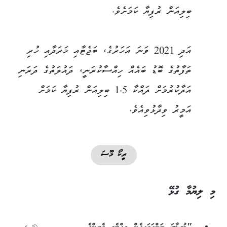
ބިލިއަން ރުފިޔާ ކަމަށެވެ.
އަދި 2021 ވަނަ އަހަރުގެ، ބަޖެޓާއި ޚަރަދާއި ހުރި
ތަފާތުގެ ބޮޑު ބައެއް ހިއްސާކުރަނީ، ދައުލަތުގެ ދަރަނި
އަދާކުރުމަށް ދައްކާ 1.5 ބިލިއަން ރުފިޔާ ކަމަށް
އަމީރު ވިދާޅުވިއެވެ.
ރީކޯ މޫސަ
މި ލިޔުމާ ގުޅޭ