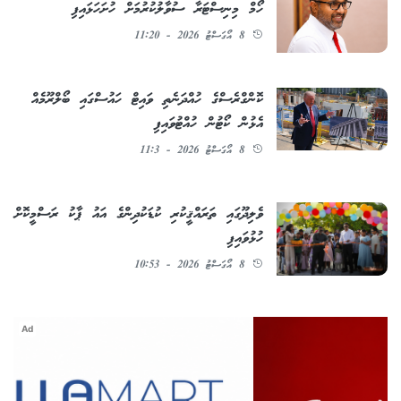
ހޯމް މިނިސްޓަރާ ސުވާލުކުރުމަށް ހުށަހަޅައިފި
8 އޯގަސްޓު 2026 - 11:20
ކޮންގްރެސްގެ ހުއްދަނެތި ވައިޓް ހައުސްގައި ބޯލްރޫމެއް
އެޅުން ކޯޓުން ހުއްޓުވައިފި
8 އޯގަސްޓު 2026 - 11:3
ވެލިދޫގައި ތަރައްޤީކުރި ކުޑަކުދިންގެ އައު ޕާކު ރަސްމީކޮށް
ހުޅުވައިފި
8 އޯގަސްޓު 2026 - 10:53
Ad