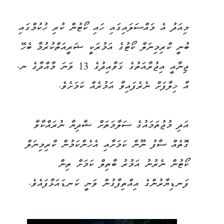
މިއަދު އެ މައްސަލައިގައި ހައި ކޯޓުން ކުރި ހުކުމްގައި
ބުނީ ކްރިމިނަލް ކޯޓުގެ އަމުރަކީ ޝަރީއަތްކުރުމާ ބެހޭ
ޖިނާއީ އިޖުރާއަތުގެ ގަވާއިދުގެ 13 ވަނަ މާއްދާގެ ނ.
އާ ޚިލާފަށް ނެރެފައިވާ އަމުރެއް ކަމަށެވެ.
އަދި މުޖުތަމައުގެ ސަލާމަތަށް ޝާދިޔާ ނުރައްކާވާ
ގޮތެއް ސާފު ނޫން ކަމަށާއި އެހެންކަމުން ކްރިމިނަލް
ކޯޓުން ނެރުނު އަމުރު ބާތިލް ކަމަށް ތިން
ފަނޑިޔާރުންގެ އިއްތިފާގުން ވަނީ ކަނޑައަޅާފައެވެ.