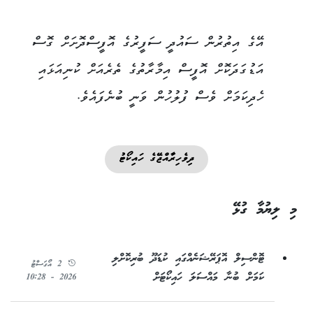
އޭގެ އިތުރުން ސައުދީ ސަފީރުގެ އޮފީސްދޮށަށް ގޮސް
އަޑުގަދަކޮށް އޮފީސް އިމާރާތުގެ ތެރެއަށް ކުނިއަޅައި
ހެދިކަމަށް ވެސް ފުލުހުން ވަނީ ބުނެފައެވެ.
ދިވެހިރާއްޖޭގެ ހައިކޯޓު
މި ލިޔުމާ ގުޅޭ
ޓޮންސިލް އޮޕަރޭޝަނެއްގައި ކުޑަދޫ ބުރިކޮށްލި
2 އޯގަސްޓު
ކަމަށް ބުނާ މައްސަލަ ހައިކޯޓަށް
2026 - 10:28