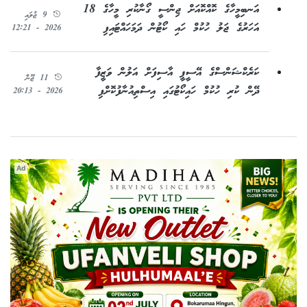
އަނބިމީހާގެ ކޮއްކޮއަށް ޖިންސީ ގޯނާކުރި މީހާގެ 18
9 ޖުލައި
އަހަރުގެ ޖަލު ހުކުމް ހައި ކޯޓުން ދަމަހައްޓައިފި
2026 - 12:21
ކަރެކްޝަންސްގެ އޭސީޕީ އާސިފަށް އަލުން ވަޒީފާ
11 ޖޫން
ދޭން ކުރި ހުކުމް ހައިކޯޓުގައި އިސްތިއުނާފުކޮށްފި
2026 - 20:13
Ad