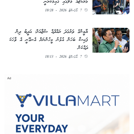
މަރުކަޒެއް މާލޭގައި ގާއިމުކުރަނީ
7 އޯގަސްޓު 2026 - 18:28
ޔާމީންގެ ވަރުގަދަ ރައްދެއް ޝުޖާއަށް؛ އަދީބު ދިން
ފައިސާ ބަހަން އުޅުނު މީހުންނަށް އެނގޭނީ އެ ވާހަކަ
ދައްކަން
7 އޯގަސްޓު 2026 - 18:13
Ad