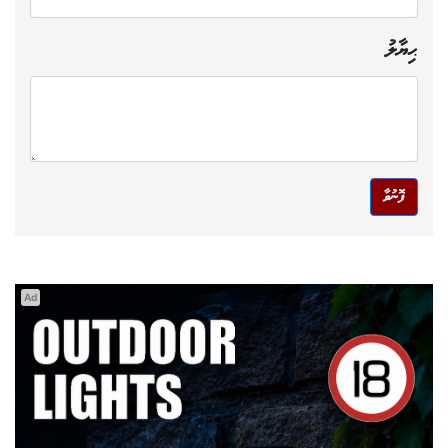
ޙިޔާލު
ފޮނުވާ
Ad