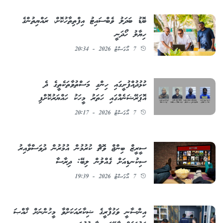
ބޮޑު ބަދަލު ވެބްސައިޓު އިފްތިތާހުކޮށް، ރައްޔިތުންގެ
ހިޔާލު ހޯދަނީ
7 އޯގަސްޓު 2026 - 20:34
ކުޅުދުއްފުށީގައި ހިންގި މަސްތުވާތަކެތީގެ ދެ
އޮޕަރޭޝަނެއްގައި ހަތަރު މީހަކު ހައްޔަރުކޮށްފި
7 އޯގަސްޓު 2026 - 20:17
ސީރީޒް ބިންޖް ވޮޗް ކުރުމުން އުމުރުން ދުވަސްވާއިރު
ސިކުނޑިއަށް ގެއްލުން ލިބޭ: ދިރާސާ
7 އޯގަސްޓު 2026 - 19:39
އިންސާނީ ވަގުފާރީގެ ޝިކާރައަކަށްވާ މީހުންނަށް ޚާއްޞަ