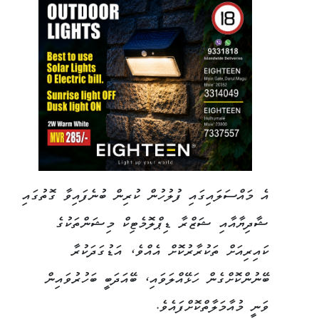
އެ މައްސަލައިގައި ފުލުހުން ކުރިން ބުނެފައިވާ ގޮތުގައި
ޝާދިޔާއާއި ޝަޒްރާ ޑިޕްލޮމެޓިކް މިޝަންތަކުގެ
ކައިރިއަށް ތަކުރާރުކޮށް އެއްވެ، އަޑުގަދަކުރާ
ބޭނުންކޮށްގެން ހަޅޭއްލަވައި، ބޭއަދަބީ ބަހުރުވައިން
ވަނީ މުއާމަލާތްކޮށްފައެވެ.