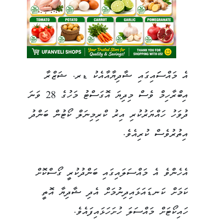
އެ މައްސަައިގައި ޝާދިޔާއާއެކު ޑރ. ޝަޒްރާ
އިބްރާހިމް ވެސް މިދިޔަ އޮގަސްޓު މަހުގެ 28 ވަނަ
ދުވަހު ހައްޔަރުކުރި އިރު ކްރިމިނަލް ކޯޓުން ބަންދު
އިތުރުވެސް ކުރިއެވެ.
އެހެންވެ އެ މައްސަލައިގައި ބަންދުކުރީ ގޯސްކޮށް
ކަމަށް ކަނޑައަޅައިދިނުމަށް އެދި ޝާދިޔާ އޮތީ
ހައިކޯޓަށް މައްސަލަ ހުށަހަޅައިފައެވެ.