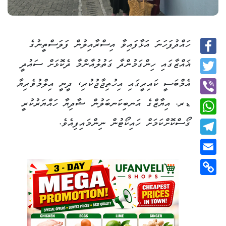
ހައްދުފަހަނަ އަޅާފައިވާ އިސްރާއިލުން ފަލަސްތީނުގެ
Facebook
ޣައްޒާގައި ހިންގަމުންދާ ގަތުލުއާންމާ ދެކޮޅަށް ސައުދީ
Twitter
އެމްބަސީ ކައިރީގައި އިހުތިޖާޖުކުރި، ދީނީ އިލްމުވެރިޔާ
ޑރ. އިޔާޒްގެ އަނބިކަނބަލުން ޝާދިޔާ ހައްޔަރުކުރީ
Viber
ގޯސްކޮށްކަމަށް ހައިކޯޓުން ނިންމައިފިއެވެ.
WhatsApp
Telegram
Email
Copy
Link