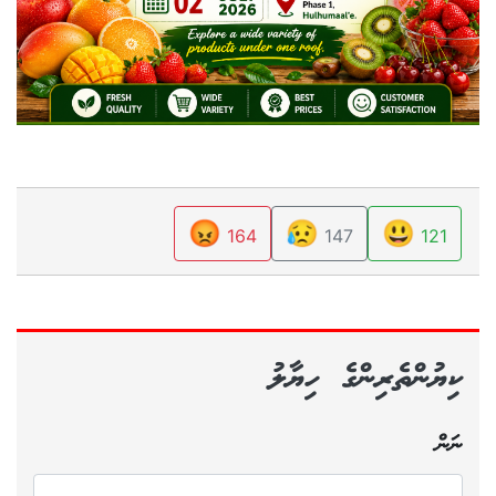
😡
😥
😃
164
147
121
ކިޔުންތެރިންގެ ހިޔާލު
ނަން