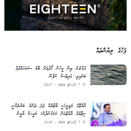
ފަހުގެ ލިޔުންތައް
ގެއްލުނު ތިން މީހުން ހޯދުމަށް ބޮޑު ސަރަހައްދެއް
ބަލައިފި؛ އަދިވެސް ނުފެނޭ
7 އޯގަސްޓު 2026 - 22:27
ރާއްޖޭގެ މަޖިލީހަކީ ބާޒާރެއް ފަދަ ތަނެއް، ބަރުލަމާނީ
ނިޒާމެއް ރާއްޖެއަށް ކަމަކުނުދާނެ: ރައީސް ޔާމީން
7 އޯގަސްޓު 2026 - 21:45