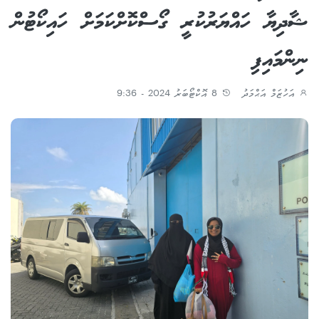
ޝާދިޔާ ހައްޔަރުކުރީ ގޯސްކޮށްކަމަށް ހައިކޯޓުން
ނިންމައިފި
އަހުޒަމް އަޙްމަދު
8 އޮކްޓޯބަރު 2024 - 9:36