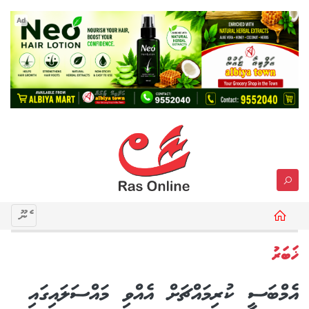
Ad
މެނޫ
ޚަބަރު
އެމްބަސީ ކުރިމައްޗަށް އެއްވި މައްސަލައިގައި