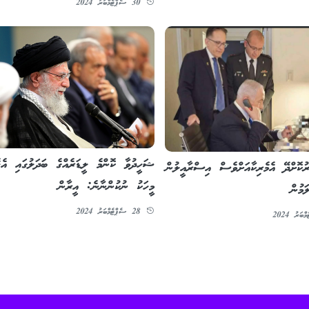
30 ސެޕްޓެމްބަރު 2024
ޝަހީދުވާ ކޮންމެ ލީޑަރެއްގެ ބަދަލުގައި އެހ
ުކޮށްދޭ އެމެރިކާއަށްވެސް އިސްރާއީލުން
މީހަކު ނުކުންނާނެ: އީރާން
ަމުން
28 ސެޕްޓެމްބަރު 2024