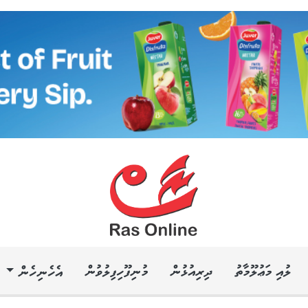
ލުއި މަޢުލޫމާތު
ދިރިއުޅުން
މުނިފޫހިފިލުވުން
އެހެނިހެން