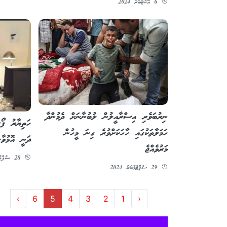
6 އޮކްޓޯބަރު 2024
ނިރުބަވެރި އިސްރާއީލުން ލުބުނާނަށް ދެމުންދާ
ހަތިޔާރު ފޯރ
ހަމަލާތަކުގައި ހާހަކަށްވުރެ ގިނަ މީހުން
ދަނީ އޮޅުވާލ
މަރުވެއްޖެ
28 ސެޕްޓެމްބަރު 2024
29 ސެޕްޓެމްބަރު 2024
›
6
5
4
3
2
1
‹