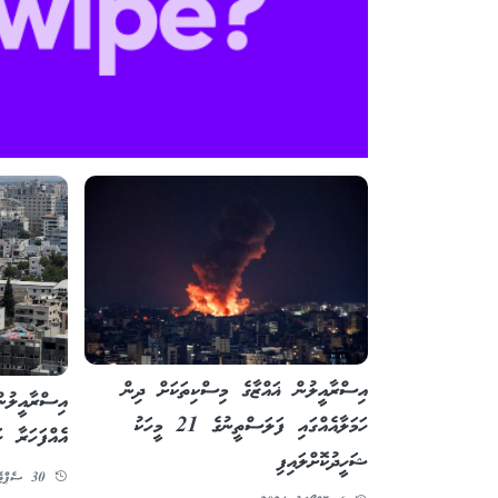
އިސްރާއީލުން ޣައްޒާގެ މިސްކިތަކަށް ދިން
އިސްރާއީލުން
ހަމަލާއެއްގައި ފަލަސްތީނުގެ 21 މީހަކު
އެއްފަހަރާ ހ
ޝަހީދުކޮށްލައިފި
30 ސެޕްޓެމްބަރު 2024