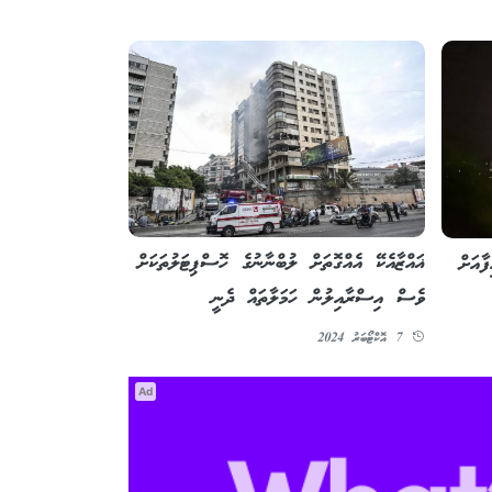
ޣައްޒާއެކޭ އެއްގޮތަށް ލުބްނާނުގެ ހޮސްޕިޓަލުތަކަށް
ާއަށް
ވެސް އިސްރާއިލުން ހަމަލާތައް ދެނީ
7 އޮކްޓޯބަރު 2024
Ad