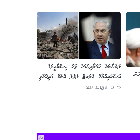
ލުބްނާނަށް ހަމަލާދިނުމަށް ފަހު އިސްރާއީލުގެ
ެން
އަސްކަރިއްޔާގެ އެލަރޓް ލެވެލް އެންމެ މަތިކޮށްފި
28 ސެޕްޓެމްބަރު 2024
Ad