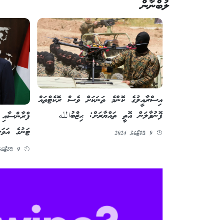
ލުބްނާން
އިސްރާއީލުގެ ކޮންމެ ތަނަކަށް ވެސް ރޮކެޓްތައް
ފޮނުވާލަން އޮތީ ތައްޔާރަށް: ޙިޒްބުالله
ޓަނުގެ އަވަ
9 އޮކްޓޯބަރު 2024
9 އޮކްޓޯބަރު 2024