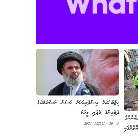
ޙިޒްބުﷲގެ އިސްވެރިއަކަށް ޙަސަން ނަޞްރުﷲގެ
ދެބެއިންގެ ދެދަރި މީހަކު
ުނާނުގެ
30 ސެޕްޓެމްބަރު 2024