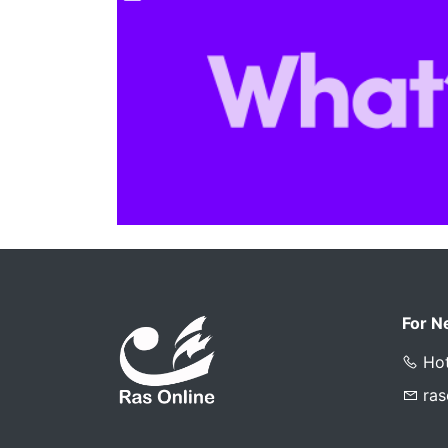
For N
Hot
ra