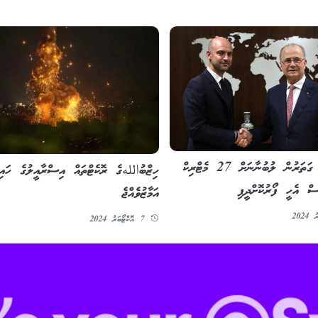
ފްރާންސާއި ގަތަރުން ލުބުނާނަށް 27 މެޓްރިކް
ހިޒްބުاللهގެ ރޮކެޓްތައް އިސްރާއީލުގެ ހައިފ
ސް އެހީ ފޯރުކޮށްދީފި
އަމާޒުވެއްޖެ
7 އޮކްޓޯބަރު 2024