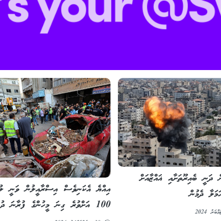
 ދަނީ ބެއިރޫތަށާއި ޣައްޒާއަށް
އިއްޔެ އެކަނިވެސް އިސްރާއީލުން ވަނީ ލުބ
ަމަލާ ދެމުން
100 އަށްވުރެ ގިނަ މީހުންގެ ފުރާނަ ދުއްވާލާފައި