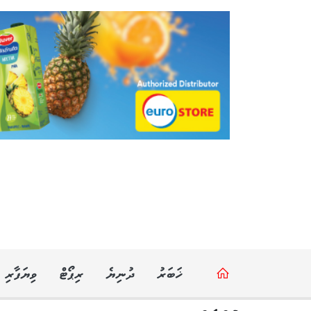
ޚަބަރު
ދުނިޔެ
ރިޕޯޓް
ވިޔަފާރި