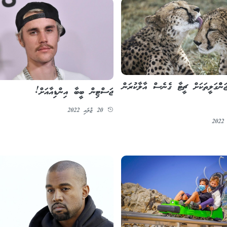
ަންްގަލީތަކަށް ޗީޓާ ގެނެސް އާލާކުރަން
ޖަސްޓިން ބީބާ އިންޑިއާއަށް!
20 ޖުލައި 2022