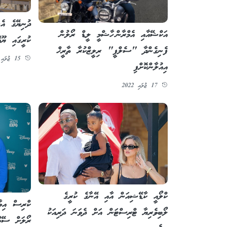
ދުނިޔޭގެ އެ
އަކްޝޭއާއި އެމްރާން ހާޝްމީ ލީޑް ރޯލުން
ކުރީގައި ޔޫއ
ފެނިގެންދާ "ސެލްފީ" ރިލީޒްކުރާ ތާރީޚް
15 ޖުލައި 2022
އިއުލާންކޮށްފި
17 ޖުލައި 2022
ކްލޯއީ ކާޑޭޝިއަން އާއި އޭނާގެ ކުރީގެ
ކްރިސް އިވާ
ލޯބިވެރިޔާ ޓްރިސްޓަން އަށް ދެވަނަ ދަރިއަކު
ރޯލަށް ސޭމ