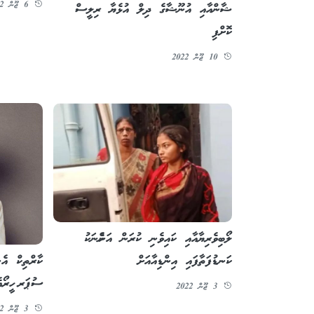
6 ޖޫން 2022
ޝާންއާއި އުނޫޝާގެ ދިލް އުޅެޔާ ރިލީސް
ކޮށްފި
10 ޖޫން 2022
ލޯބިވެރިޔާއާއި ކައިވެނި ކުރަން އަންހެނަކު
ކަނޑުފަތާފައި އިންޑިއާއަށް
ކާރްތިކް އެނ
ސުޕަރ ހީރޯއ
3 ޖޫން 2022
3 ޖޫން 2022