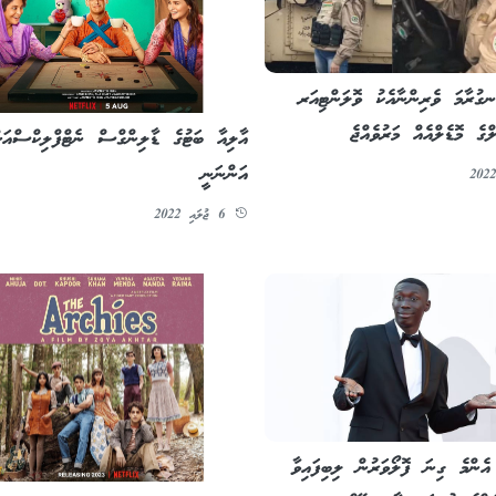
ަނގުރާމަ ވެރިންނާއެކު ވޮލަންޓިއަރ
ްގެ މޮޑެލްއެއް މަރުވެއްޖެ
އާލިއާ ބަޓުގެ ޑާލިންގްސް ނެޓްފްލިކްސްއަށ
އަންނަނީ
6 ޖުލައި 2022
 އެންމެ ގިނަ ފޮލޯވަރުން ލިބިފައިވާ