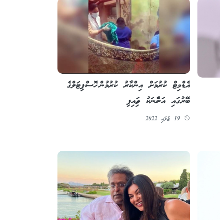
އެޑްމިޓް ކުރުމަށް އިންކާރު ކުރުމުން ހޮސްޕިޓަލްގެ
ބޭރުގައި އަންހެނަކު ވިހައިފި
19 ޖުލައި 2022