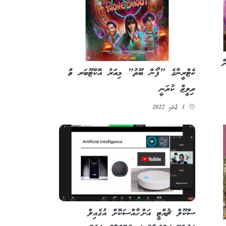
ް
ކެޓްރީނާގެ "ފޯން ބޫތު" މިއަހަރު އޮކްޓޫބަރ މަހު
ރިލީޒް ކުރަނީ
1 ޖުލައި 2022
ސްކޫލް ޗުއްޓީ އަށް ހާއްސަކޮށް އުގެއިލް