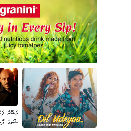
މަޝްހޫރު ފަނ
ޝޯވގެ ފޯރި 