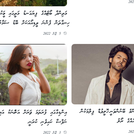
މަތިންދާ ބޯޓެއްގެ ފިޔަގަނޑު މަތީގައި މީހަކު
ހިނގާތަން ފެންނަ ވީޑިއޯއަކަށް ބޮޑު ސަމާލުކ
5 ޖޫން 2022
ްމެ ބޭނުންވަނީ ހޮލީވުޑް ފިލްމަކުން
އިންޑިއާގައި ފުރަތަމަ ފަހަރަށް އަންހެނަކު އަމި
ެއްގެ ރޯލު
ނަފްސާ ކައިވެނި ކުރަނީ
3 ޖޫން 2022