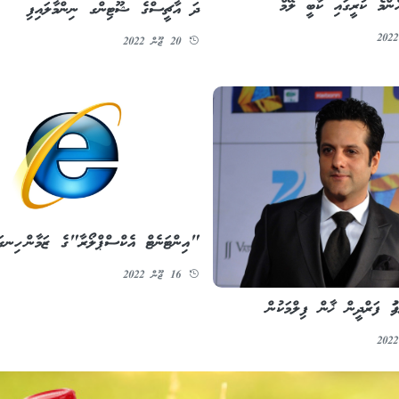
ންމެ ކުރީގައި ކާބީ ލޭމް
ދަ އާޗީސްގެ ޝޫޓިންގ ނިންމާލައިފި
20 ޖޫން 2022
"އިންޓަނެޓް އެކްސްޕްލޯރާ"ގެ ޒަމާން ހިނގަ
16 ޖޫން 2022