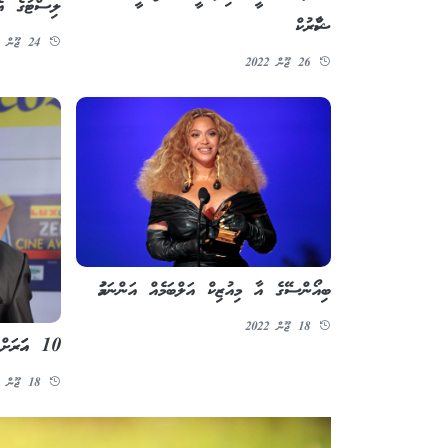
ލިސްޓުގެ އެ
ޝާހްރުކް
24 ޖޫން 2022
26 ޖޫން 2022
ބިއޯންސޭގެ އާ މިއުޒިކް އަލްބަމެއް އަންނަމަހު
18 ޖޫން 2022
10 އަހަރަށްފަހު ފަރްދީން ޚާން ފިލްމަކުން
18 ޖޫން 2022