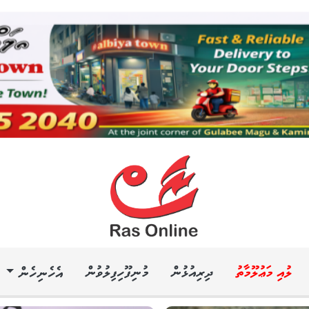
ލުއި މަޢުލޫމާތު
ދިރިއުޅުން
މުނިފޫހިފިލުވުން
އެހެނިހެން