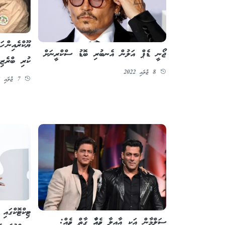
ޔޫކްރެއިން ހ
ޖޯނީ ޑެޕް އަލުން އެނބުރި ބޮޑު ސްކްރީނަށް
ކުރި ބްރެޒިލ
8 ޖުލައި 2022
7 ޖުލައި 2022
ޓިކްޓޮކްގައި
ސަލްމާން އަކީ އާއިލާ މީހެއްހާ ގާތް މީހެއް: