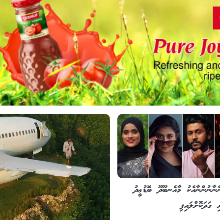
ްނާނުންނާއެކު މާއެނބޫދޫ ބޮޑުޢީދު
ގަދަކޮށްލައިފި