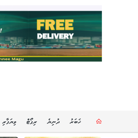
ޚަބަރު
ދުނިޔެ
ރިޕޯޓް
ވިޔަފާރި