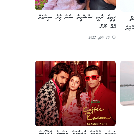
ރީތީގެ ރާނީ، ސުޝްމީތާ ސެން މިހާރު ސިންގަލް
ތް
އެއް ނޫން
ޯޓަށް
15 ޖުލައި 2022
ކައިވެނި ކުރުމަށް އާލިޔާއަށް ރަންބީރު ޕްރޮޕޯސް