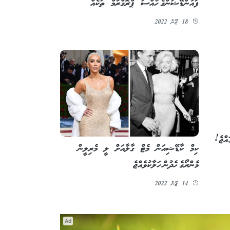
ފައުންޑޭޝަންގެ ހާއްސަ ޕްރޮގްރާމް ތަކެއް
18 ޖޫން 2022
އްޖެ!
ކިމް ކާޑޭޝިއަން މެޓް ގާލާއަށް ލީ މެރިލީން
މެންރޯގެ ހެދުން ހަލާކުވެއްޖެ
14 ޖޫން 2022
Ad