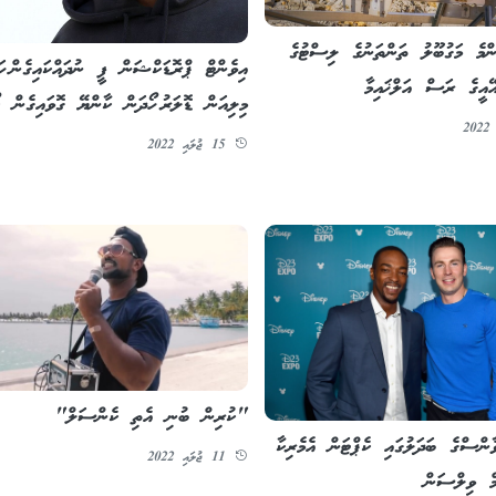
ންމެ މަގުބޫލު ތަންތަނުގެ ލިސްޓުގެ
އިވެންޓް ޕްރޮޑަކްޝަން ފީ ނުދައްކައިގެން ހަ
ޭއީގެ ރަސް އަލްޚައިމާ
މިލިއަން ޑޮލަރު ހޯދަން ކާންޔޭ ގޮވައިގެން ކ
15 ޖުލައި 2022
"ކުރިން ބުނި އެތި ކެންސަލް"
ންސްގެ ބަދަލުގައި ކެޕްޓަން އެމެރިކާ
11 ޖުލައި 2022
ް ވިލްސަން