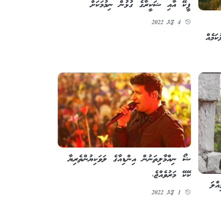
ޕީކޭ އާއި ޝަކީރާގެ ގުޅުން ނިމުމަކަށް
4 ޖޫން 2022
ަމެއް
ޝޯ ނިއްމާލިތަނުން އިންޑިއާގެ ލަވަކިޔުންތެރިޔާ
ކޭކޭ މަރުވެއްޖެ،
އްލަ
1 ޖޫން 2022