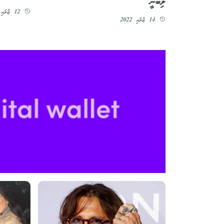
ލިބެނީ
12 ޖުލައި 2022
14 ޖުލައި 2022