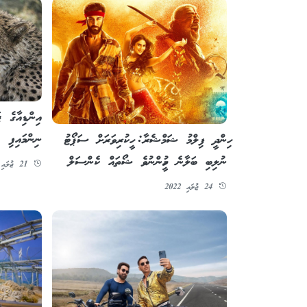
އިންޑިއާގެ ޖ
ނިންމައިފި
ހިންދީ ފިލްމު ޝަމްޝެރާ: ހީކުރިވަރަށް ސަޕޯޓު
ނުލިބި ބަލާނެ މީހުންނުވެ ޝޯތައް ކެންސަލް
21 ޖުލައި 2022
24 ޖުލައި 2022