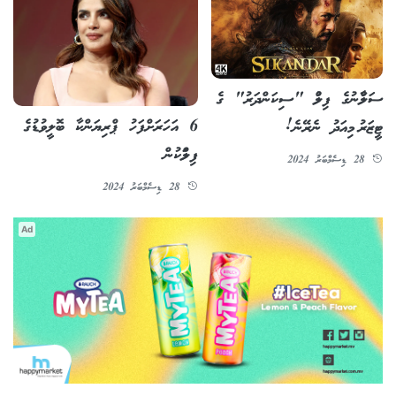
ސަލްމާނުގެ ފިލްމު "ސިކަންދަރު" ގެ
6 އަހަރަށްފަހު ޕްރިޔަންކާ ބޮލީވުޑުގެ
ޓީޒަރު މިއަދު ނެރޭނެ!
ފިލްމަކުން
28 ޑިސެމްބަރު 2024
28 ޑިސެމްބަރު 2024
Ad