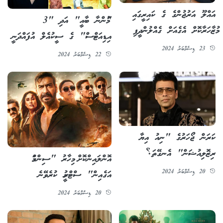
އައްލޫ އަރުޖުންގެ ގެ ކައިރީގައި
"މުންނާ ބާއީ" އަދި "3
މުޒާހަރާކޮށް އެގެއަށް ގެއްލުންދީފި
އިޑިއަޓްސް" ގެ ސީކުއެލް އުފައްދަނީ
23 ޑިސެމްބަރު 2024
22 ޑިސެމްބަރު 2024
ކަރަން ޖޯހަރުގެ "ނިއު އިޔާ
ރިޒޮލިއުޝަން" އެނގޭތަ؟
އޮންލައިންކޮށް މިހާރު "ސިންގަމް
20 ޑިސެމްބަރު 2024
އަގެއިން" ސްޓްރީމު ކުރެވޭނެ
20 ޑިސެމްބަރު 2024