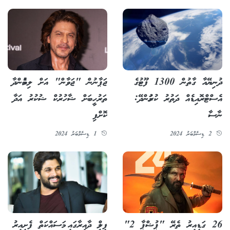
ދުނިޔޭއާ ގާތުން 1300 ފޫޓުގެ
ޖަޕާނުން "ޖަވާން" އަށް ލިބެމުންދާ
އެސްޓްރޮއިޑެއް ދަތުރު ކުރަމުންދޭ:
ތަރުހީބަށް ޝާހުރުކް ޝުކުރު އަދާ
ނާސާ
ކޮށްފި
2 ޑިސެމްބަރު 2024
1 ޑިސެމްބަރު 2024
26 ގަޑިއިރު ތެރޭ "ޕުޝްޕާ 2"
ފިލްމީ ދާއިރާގައި މަސައްކަތް ފެށިއިރު