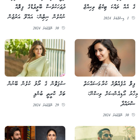
ގެ އެއް ލައްކަ ޓިކެޓު ވިކިއްޖެ
ދުވަހަކުވެސް ބޮލީވުޑްގެ ފިލްމެއް
ނުކުޅެން ނިންމިން: އައްލޫ އަރުޖުން
1 ޑިސެމްބަރު 2024
30 ނޮވެމްބަރު 2024
ފިލްމު އުފެއްދުމަށް ކުރާ މަސައްކަތް
ސުޕަވުމެން ގެ ރޯލު ކުޅެން ބޭނުން
މިހާރު އޯޑިއެންސަށް ވިސްނޭ:
ކަމަށް ކްރީތީ ބުނެފި
ޝްރައްދާ
29 ނޮވެމްބަރު 2024
30 ނޮވެމްބަރު 2024