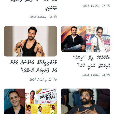
އާރު 21" ގެ ފުރަތަމަ ޕޯސްޓަރު
24 ޑިސެމްބަރު 2024
ދައްކައިފި
24 ޑިސެމްބަރު 2024
ޝާހުރުކްގެ ފިލްމު "ކިންގު"
ބާރުވެރި މީހެއްގެ އަންހެނުން ވަރުން
ޑައިރެކްޓު ކުރަނީ ކާކު؟
އަށް ފާރަލިކަން އެނގޭތަ؟
24 ޑިސެމްބަރު 2024
23 ޑިސެމްބަރު 2024