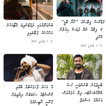
މެޑޮކްސް ފިލްމްސްގެ "ހޮރޯ ކޮމެޑީ"
ބެންގަލޫރުގައި ދުއްވަމުންދިޔަ އޮޓޯއަކުން
4 ފިލްމެއް ނެރޭ ދުވަސް އިއުލާން
އަންހެނަކު ފުންމާލައިފި
ކޮށްފި
3 ޖެނުއަރީ 2025
3 ޖެނުއަރީ 2025
ބޮލީވުޑުން ބޭނުންވަނީ ހުސް
އާ އަހަރު ފާހަގަކުރުމަށް ބޭއްވި
ބްލޮކްބަސްޓަރ ފިލްމު އުފައްދަން-
ކޮންސެޓުގެ ސަބަބުން ދިލްޖިތަށް
އަނުރާގް ކަޝްޔަޕް
ގާނޫނީ ނޯޓިސްއެއް