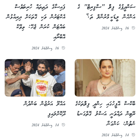
ސަންދީޕުގެ ފިލްމު "ސްޕިރިޓް" ގެ
ފައިސާގެ ދަތިތައް ހުރިނަމަވެސް
އަންހެން ލީޑަކީ މްރުނާލް ތަަ؟
އެކްޓަރުން ވަކި ގޮތަކަށް ދިރިއުޅުން
ބައްޓަން ކުރަން ޖެހޭ: ވިވޭކް
16 ޑިސެމްބަރު 2024
އޮބްރޯއި
16 ޑިސެމްބަރު 2024
ބޮކްސް އޮފީހުގައި ހިންދީ ފިލްމުތަކުގެ
އައްލޫ އަރުޖުން ބަންދުން
ރޭޓިން ދައްވަނީ އަސްލު ގޮތްގަނޑު
ދޫކޮށްލައިފި
ނެތުމުން: ކަންގަނާ
14 ޑިސެމްބަރު 2024
14 ޑިސެމްބަރު 2024