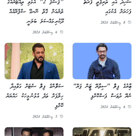
ޝާހިދު އާއި ތުރިޕްތީ ފުރަތަމަ
"ޕުޝްޕާ 2" އެޅުވި ތިއޭޓަރެއްގެ
ފަހަރަށް އެކުގައި
ތެރެއަށް ގޮތް ނޭނގޭ ސްޕްރޭއެއް
ދޫކުރި މައްސަލަ ބަލަނީ
8 ޑިސެމްބަރު 2024
6 ޑިސެމްބަރު 2024
އާމިރުގެ ފިލްމު "ސިތާރޭ ޒަމީން ޕަރް"
ސަލްމާންގެ ފިލްމު ސެޓަށް ގަވާއިދާ
ނެރޭ ދުވަސް ފަސްކޮށްފި
ހިލާފަށް ވަދެ އުޅުނު މީހަކު ހައްޔަރު
ކޮށްފި
6 ޑިސެމްބަރު 2024
5 ޑިސެމްބަރު 2024