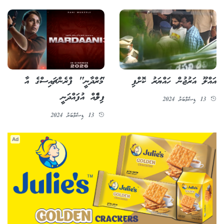
އައްލޫ އަރުޖުން ހައްޔަރު ކޮށްފި
"މަރްދާނީ" ފްރެންޗައިސްގެ އާ
ފިލްމެއް އުފައްދަނީ
13 ޑިސެމްބަރު 2024
13 ޑިސެމްބަރު 2024
Ad