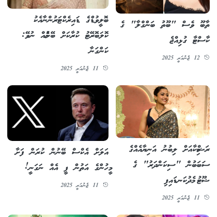
ބޮލީވުޑްގެ ޑައިރެކްޓަރުންނާއެކު
ތާބޫ ވެސް "ބޫތު ބަންގްލާ" ގެ
ކޮލަބޮރޭޓު ކުރާކަށް ބޭނުމެއް ނުވޭ:
ކާސްޓާ ގުޅިއްޖެ
ކަންގަނާ
12 ޖެނުއަރީ 2025
11 ޖެނުއަރީ 2025
ރަޝްމިކާއަށް ލިބުނު އަނިޔާއެއްގެ
އަލަށް އެކްސް ބޭނުން ކުރަން ފަށާ
ސަބަބުން "ސިކަންދަރު" ގެ
މީހުންގެ އަތުން ފީ އެއް ނަގަނީ!
ޝޫޓު މެދުކަނޑައިފި
11 ޖެނުއަރީ 2025
11 ޖެނުއަރީ 2025