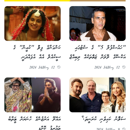
"ހައުސްފުލް 5" ގެ ސެޓުގައި
ކަންގަނާގެ ފިލްމު "ކުއީން" ގެ
އަކްޝޭގެ ލޮލަށް ޒަހަމްތަކެއް ލިބިއްޖެ
ސީކުއެލް އެއް އުފައްދަނީ
12 ޑިސެމްބަރު 2024
12 ޑިސެމްބަރު 2024
ސަލްމާނު ކައިވެނި ކުރަނީތަ؟
އައްލޫ އަރުޖުންގެ ހުނަރަށް އަމީތާބު
ތައުރީފު ކޮށްފި