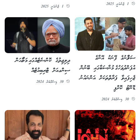
1 ޖެނުއަރީ 2025
1 ޖެނުއަރީ 2025
ސަލްމާނުގެ ފޭނަކު އޭނާގެ
ދިލިޖިތުގެ ކޮންސެޓެއްގައި މަންމޯހަން
އުފަންދުވަހުގެ މުނާސަބާގައި ބޭނުން
ސިންގއަށް ޓްރިބިއުޓެއް
ޖެހިފައިވާ ފަރާތްތަކަށް އަންނައުނު
30 ޑިސެމްބަރު 2024
ޑޮނޭޓު ކޮށްފި
30 ޑިސެމްބަރު 2024