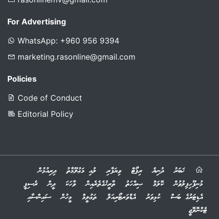
marketing.rasonline@gmail.com
Policies
Code of Conduct
Editorial Policy
ޚަބަރު
ދުނިޔެ
ރިޕޯޓް
ވިޔަފާރި
ލުއި މަޢުލޫމާތު
ދިރިއުޅުން
މުނިފޫހިފިލުވުން
ކޮލަމް
ޞިއްހަތު
ތާރީޚުގެތެރެއިން
ވާހަކަ
ދީން
ރެސިޕީ
އެޑިޓަރުގެ ބަސް
ކުޅިވަރު
އެޑްވަރޓޯރިއަލް
ތަޢުލީމް
މީހުން
ސައިންސާއި
ޓެކްނޮލޮޖީ
© 2023 Copyright
ރަސް