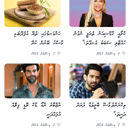
ކްލޯއީ ކާޑޭޝިއަން ތެރަޕީ ނެގުން
ހަންގަނޑުގައި ތެޔޮ އުފެދޭނަމަ މި
ހުއްޓާލި ސަބަބު އެނގޭތަ؟
މާސްކު ބޭނުން ކުރޭ
4 ޑިސެމްބަރު 2024
2 ޑިސެމްބަރު 2024
ވިކްރަންތު މާސޭ ބޮލީވުޑާ ދުރަށް
ރާޖްކުމާރު ރާއޯ ޑާކް ކޮމެޑީ ފިލްމެއް
ދަނީތަ؟
އުފައްދަނީ
2 ޑިސެމްބަރު 2024
2 ޑިސެމްބަރު 2024