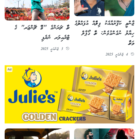
ޖާންވީ ކަޕޫރުއާއެކު ފިލްމެއް އުފައްދުމުގެ
ރާމް ޗަރަންގެ "ގޭމް ޗޭންޖަރ" ގެ
ހިޔާލު ނުގެންގުޅެން: ރާމް ގޯޕާލް
ޓްރެއިލަރ ނެރެފި
ވަރުމާ
3 ޖެނުއަރީ 2025
4 ޖެނުއަރީ 2025
Ad