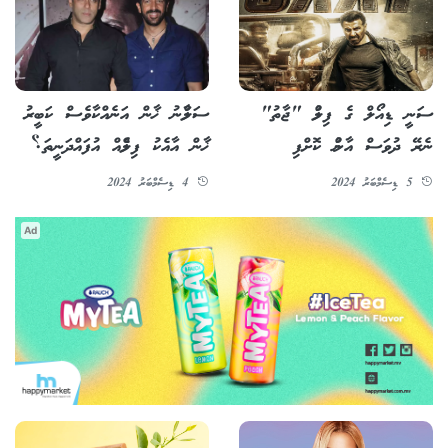
ސަނީ ޑިއޯލް ގެ ފިލްމު "ޖާތު"
ސަލްމާނު ޚާން އަނެއްކާވެސް ކަބީރު
ނެރޭ ދުވަސް އާންމު ކޮށްފި
ޚާން އާއެކު ފިލްމެއް އުފައްދަނީތަ؟
5 ޑިސެމްބަރު 2024
4 ޑިސެމްބަރު 2024
Ad