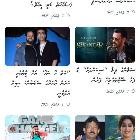
އަނެއްކާވެސް ވަރުގަދަކޮށްފި
މަސައްކަތް ކުރީ ކީއްވެ؟
8 ޖެނުއަރީ 2025
7 ޖެނުއަރީ 2025
ސަލްމާނުގެ ފިލްމު "ސިކަންދަރު" ގެ
"ކަލް ހޯ ނަހޯ" އެހާ ކާމިޔާބުވީ
ފަހު ޝޫޓުތައް މިމަހު ފަށާނެ
ކަރަން ޖޯހަރުގެ ސަބަބުން: ނިކިލް
7 ޖެނުއަރީ 2025
އަދްވާނީ
4 ޖެނުއަރީ 2025