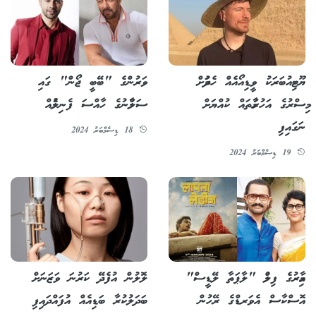
ޔޫޓިއުބަރަކު ވީޑިއޯއެއް ހެދުމަށް
ވަރުންގެ "ބޭބީ ޖޯން" ގައި
މިސްރުގެ އަހުރާމުތައް ކުއްޔަށް
ސަލްމާނުގެ ހާއްސަ ފެނިލުމެއް
ނަގައިފި
18 ޑިސެމްބަރު 2024
19 ޑިސެމްބަރު 2024
އާމިރުގެ ފިލްމު "ލާޕަތާ ލޭޑީސް"
ލޮލުން އުފެދޭ ކަރުނަ ވަޒަނަށް
އޮސްކާސް އެވަރޑްގެ ރޭހުން
ބަދަލުކުރާ ބަޑިއެއް އުފައްދައިފި