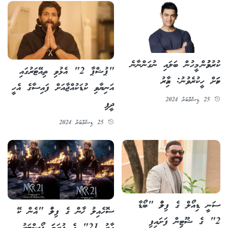
ކުރުވުމުން މީހުން ބަލައި ނުގަންނާނެ
"ޕުޝްޕާ 2" އެޅުވި ތިއޭޓަރުގައި
ކަމަށް ހީކުރެވުނު: އާމިރު
އަނިޔާވި ކުޑަކުއްޖާއަށް ފައިސާގެ އެހީ
25 ޑިސެމްބަރު 2024
ދީފި
25 ޑިސެމްބަރު 2024
ސަނީ ޑިއޯލް ގެ ފިލްމު "ބޯޑާ
ސޮހެއިލު ޚާން ގެ ފިލްމު "އެން ކޭ
2" ގެ ޝޫޓިން ފަށައިފި