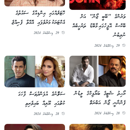
ހޮޓަލެއްގައި އިންޑިއާގެ ސައުތުގެ
ވަރުންގެ "ބޭބީ ޖޯން" އަށް
އެކްޓަރަކު މަރުވެފައި އޮއްވާ ފެނިއްޖެ
ބޮކްސް އޮފީހުގައި މާބޮޑު ތަރުހީބެއް
29 ޑިސެމްބަރު 2024
ނުލިބުނު
29 ޑިސެމްބަރު 2024
ރޯހިތު ޝެޓީގެ ބަޔޯޕިކްގެ ލީޑުން
ސަލްމާނުގެ އުފަންދުވަސް ފާހަގަ
ފެންނާނީ ޖޯން އަބްރަހަމް
ކުރުމުގައި ޔޫލިއާ ބައިވެރިވި
28 ޑިސެމްބަރު 2024
28 ޑިސެމްބަރު 2024