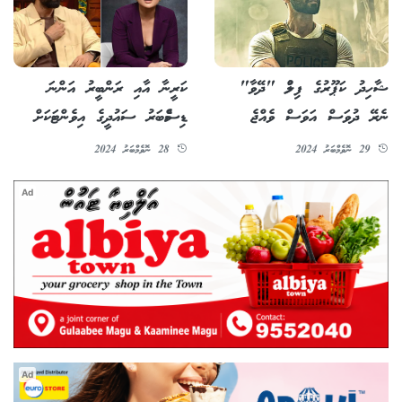
ޝާހިދު ކަޕޫރުގެ ފިލްމު "ދޭވާ"
ކަރީނާ އާއި ރަންބީރު އަންނަ
ނެރޭ ދުވަސް އަވަސް ވެއްޖެ
ޑިސެމްބަރު ސައުދީގެ އިވެންޓަކަށް
29 ނޮވެމްބަރު 2024
28 ނޮވެމްބަރު 2024
Ad
Ad