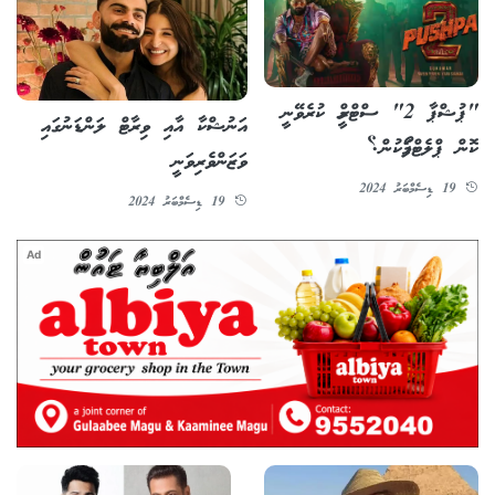
"ޕުޝްޕާ 2" ސްޓްރީމް ކުރެވޭނީ
އަނުޝްކާ އާއި ވިރާޓް ލަންޑަނުގައި
ކޮން ޕްލެޓްފޯމަކުން؟
ވަޒަންވެރިވަނީ
19 ޑިސެމްބަރު 2024
19 ޑިސެމްބަރު 2024
Ad