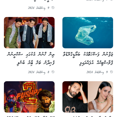
9 ޑިސެމްބަރު 2024
9 ޑިސެމްބަރު 2024
ޖަޕާނުން ފަސޭހަކަމާއެކު ބަޔޯޑީގްރޭޑުވާ
ތިން ޚާނުން އެކުގައި ސްކްރީނުން
ޕްލާސްޓިކެއް އުފައްދައިފި
ފެނިދާނެ ކަމަށް އާމިރު ބުނެފި
9 ޑިސެމްބަރު 2024
8 ޑިސެމްބަރު 2024