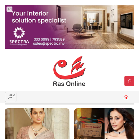
Ad
މެނޫ