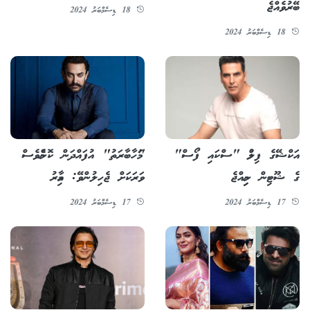
ބޭރުވެއްޖެ
18 ޑިސެމްބަރު 2024
18 ޑިސެމްބަރު 2024
އަކްޝޭގެ ފިލްމު "ސްކައި ފޯސް"
"މަހާބާރަތު" އުފައްދަން ކޮންމެވެސް
ގެ ޝޫޓިން ނިމިއްޖެ
ވަރަކަށް ޖެހިލުންވޭ: އާމިރު
17 ޑިސެމްބަރު 2024
17 ޑިސެމްބަރު 2024