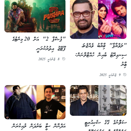
"ޕުޝްޕާ 2" އަށް 20 މިނެޓުގެ
"ލަވްޔާޕާ" ކާމިޔާބު ވެއްޖެނަމަ
ފޫޓޭޖު އިތުރުކުރަނީ
ސިނގިރޭޓު ބުއިން ހުއްޓާލާނަން:
8 ޖެނުއަރީ 2025
އާމިރު
9 ޖެނުއަރީ 2025
ސަލްމާނުގެ ގޭގެ ސެކިއުރިޓީ
އަދްނާން ސާމީ ބަރުދަން ލުއިކުރަން