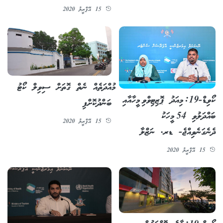
15 އޭޕްރީލު 2020
މުއްދަތެއް ނެތް ގޮތަށް ސިވިލް ކޯޓު
ކޯވިޑް-19: މިއަދު ޕޮޒިޓިވްވި މީހާއާއި
ބަންދުކޮށްފި
ބައްދަލުވި 54 މީހަކު
15 އޭޕްރީލު 2020
ދެނެގަނެވިއްޖެ- ޑރ. ނަޒްލާ
15 އޭޕްރީލު 2020