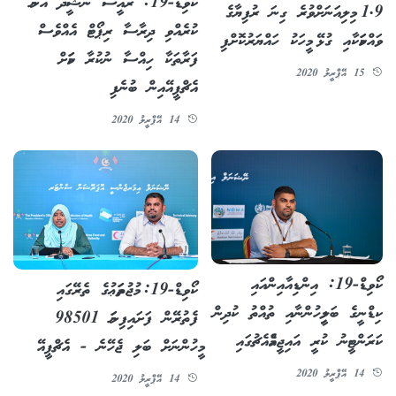
ކޯވިޑް-19: ރައީސް ނަޝީދު އާންމު
1.9 މިލިއަނަށްވުރެ ގިނަ ރުފިޔާގެ
ކުރެއްވި ދިރާސާ ރިޕޯޓް އެއްވެސް
ވައްކަމަކާއި ގުޅޭ މީހަކު ހައްޔަރުކޮށްފި
ފަރާތަކާ ހިއްސާ ނުކުރާ ކަމަށް
15 އޭޕްރީލު 2020
އެޗްޕީއޭއިން ބުނެފި
14 އޭޕްރީލު 2020
ކޯވިޑް-19: އިންޑިއާއިންއައި
ކޯވިޑް-19: މުޖުތަމަޢުގެ ތެރޭގައި
ކިޑްނީގެ ބަލިމީހުންނާއި ތުއްތު ކުދިން
ފެތުރޭން ފަށައިފިނަމަ 98501
ކަރަންޓީނު ކުރީ އައިޖީއެމްއެޗުގައި
މީހުންނަށް ބަލި ޖެހޭނެ - އެޗްޕީއޭ
14 އޭޕްރީލު 2020
14 އޭޕްރީލު 2020