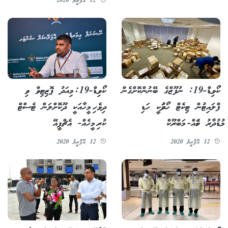
12 އޭޕްރީލު 2020
ކޯވިޑް-19: ނުފޫޒްގެ ބޭނުންކޮށްގެން
ކޯވިޑް-19: މިއަދު ޕޮޒިޓިވް ވި
ފްލައިޓުން ޓިކެޓް ހޯދުމަކީ ހަޑި
ދިވެހި މީހާއަކީ ދޫކޮށްލަން ޓެސްޓް
މުޑުދާރު ކަމެއް- މަބްރޫކް
ކުރި މީހެއް- އެޗްޕީއޭ
12 އޭޕްރީލު 2020
12 އޭޕްރީލު 2020