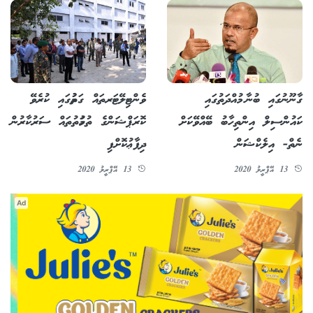
ގާނޫނުގައި ބުނާ މުއްދަތުގައި
ވެންޓިލޭޓަރތައް ގަތުމުގައި ކުރެވޭ
ކައުންސިލް އިންތިހާބު ބޭއްވޭކަށް
ކޮރަޕްޝަންގެ ތުހުމަތުތައް ސަރުކާރުން
ނެތް- އިލެކްޝަން
ދިފާޢުކޮށްފި
13 އޭޕްރީލު 2020
13 އޭޕްރީލު 2020
Ad