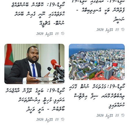
ކޯވިޑް-19: ރާއްޖޭގައި ކޯވިޑް-19
ކޯވިޑް-19: ކޮންމެހެން ބޭނުންވެއްޖެ
ފެތުރޭނެ ކަމަކީ އެނގިތިބިކަމެއް -
ޙާލަތެއްގައި ނޫނީ ގެއިން ބޭރަށް
ނަޝީދު
ނުނުކުމޭ- އެޗްޕީއޭ
15 އޭޕްރީލު 2020
15 އޭޕްރީލު 2020
ކޯވިޑް-19: މަގުތަކަށް ނުނުކުމެ ގޭގައި
ކޯވިޑް-19: ބަލީގެ ތޫފާން ރާއްޖެއަށް
ތިއްބެވުމަށް މޭޔަރ ޝިފާ އިލްތިމާސް
އަރައިފި، މުހިންމީ އިރުޝާދުތަކަށް
ކުރައްވައިފި
ބޯލެބުން - އަލީ ވަހީދު
15 އޭޕްރީލު 2020
15 އޭޕްރީލު 2020