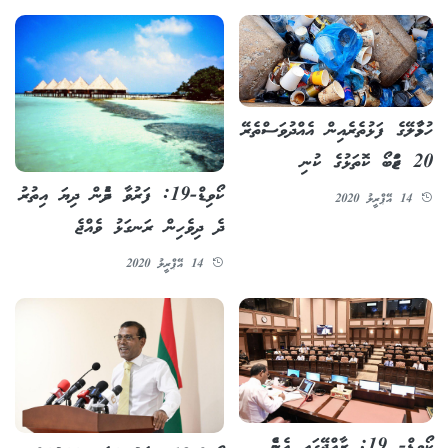
ހުޅުމާލޭގެ ފަޅުތެރެއިން އެއްދުވަސްތެރޭ
20 ޖަމްބޯ ކޮތަޅުގެ ކުނި
ކޯވިޑް-19: ފަރުވާ ދެމުން ދިޔަ އިތުރު
14 އޭޕްރީލު 2020
ދެ ދިވެހިން ރަނގަޅު ވެއްޖެ
14 އޭޕްރީލު 2020
ކޯވިޑް- 19: ރާއްޖޭގައި އެންމެ