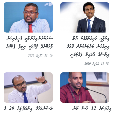
އިޖުތިމާޢީ ގައިދުރުކަމާއެކު އާންމު
ސަރުކާރުން މިހާރު މާލީ އެހީތެރިކަން
ދިރިއުޅުން ބައްޓަންކުރާނެ ގޮތުގެ
ފޯރުކޮށްދޭ ޕެކޭޖަކީ ރިލީފް ޕެކޭޖެއް
ދިރާސެއް އުގައިލް ފައްޓަވަނީ
11 އޭޕްރީލު 2020
11 އޭޕްރީލު 2020
މިހާތަނަށް 12 ހާސް ލޯނު
ރަމަޟާން މަހުގެ ޢިނާޔަތް މިމަހު 20 ގެ