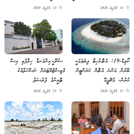
14 އޭޕްރީލު 2020
13 އޭޕްރީލު 2020
ކޯވިޑް-19: އެންމެ މުހިއްމު ފިޔަވަޅަކީ
ސުލޫކީ މިންގަނޑާ ހިލާފުވި އިސް
ބޭރުން އަންނަ އެންމެން ކަރަންޓީން
މެޖިސްޓްރޭޓަރަށް ނަސޭހަތާއެކު
ކުރުން- އެޗްޕީއޭ
ތަމްރީނުގެ ފުރުސަތު
13 އޭޕްރީލު 2020
13 އޭޕްރީލު 2020