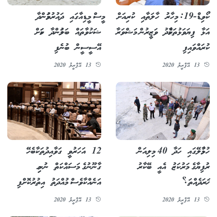
ކޯވިޑް-19: މިހާރު ހާލަތާއި ކުރިއަށް
މީސް މީޑިއާގައި ދައުރުވަމުންދާ
އަޅާ ފިޔަވަޅުތަކާމެދު ވަޒީރުން މަޝްވަރާ
ޝަކުވާތައް ބަލަމުންދާ ކަމަށް
ކުރައްވައިފި
އޭސީސީން ބުނެފި
13 އޭޕްރީލު 2020
13 އޭޕްރީލު 2020
ހުޅުމާލޭގައި ހަދާ 40 މިލިއަން
12 އަހަރުވީ ގަވާއިދުތަކާބެހޭ
ރުފިޔާގެ މަރުކަޒު އެއީ ބޭކާރު
ގާނޫނުގެ މަސައްކަތް ނުނިމި
ޚަރަދެއްތަ؟
އަނެއްކާވެސް މުއްދަތު އިތުރުކޮށްފި
13 އޭޕްރީލު 2020
13 އޭޕްރީލު 2020