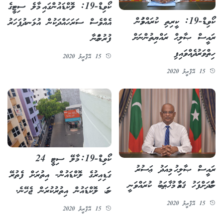
ކޯވިޑް-19: ލޮކްޑައުންގައި މާލެ ސިޓީގެ
ކޯވިޑް-19: ކީރިތި ކުރައްވަމުން
އެއްވެސް ސަރަހައްދަކުން އުޅަނދުފަހަރު
ރައީސް ޞާލިޙް ރައްޔިތުންނަށް
ފުރުންމަނާ
ހިތްވަރުދެއްވައިފި
15 އޭޕްރީލު 2020
15 އޭޕްރީލު 2020
ކޯވިޑް-19: މާލޭ ސިޓީ 24
ރައީސް ޞާލިޙު މިއަދު ޢަސުރު
ގަޑިއިރުގެ ލޮކްޑައުން- އިތުރަށް ފެތުރޭ
ނަމާދަށްފަހު ޤައުމާ މުޚާޠަބު ކުރައްވަނީ
ނަމަ، ލޮކްޑައުން އިތުރުކުރަން ޖެހޭނެ.
15 އޭޕްރީލު 2020
15 އޭޕްރީލު 2020