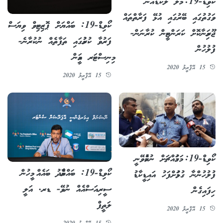
ކޯވިޑް-19: މާލެ ލޮކްޑައުން
ވަގުތުގައި ބޭރުގައި އުޅޭ ފަރާތްތައް
ކޯވިޑް-19: ބައްޔަށް ޕޮޒިޓިވް ވިޔަސް
ޖޫރިމަނާކޮށް ކަރަންޓީން ކުރާނަން-
ފަރުވާ ކުރުމުގައި ތަފާތެއް ނުކުރާނެ-
ފުލުހުން
މިނިސްޓަރ އަމީން
15 އޭޕްރީލު 2020
15 އޭޕްރީލު 2020
ކޯވިޑް-19: މަގުމައްޗަށް ނުކުމެވޭނީ
ކޯވިޑް-19: ބައްޔާމެދު ބައެއް މީހުން
ފުލުހުންނާ ގުޅުމަށްފަހު އައިޑީކާޑު
ސީރިއަސްއެއް ނުވޭ- ޑރ. އަލީ
ހިފައިގެން
ލަތީފް
15 އޭޕްރީލު 2020