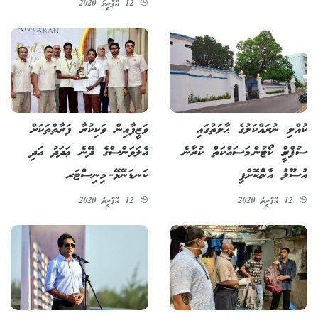
12 އޭޕްރީލު 2020
ކުއްލި ނުރައްކަލުގެ ޙާލަތުގައި
ވަޒީފާއިން ވަކިކުރާ ފަރާތްތަކަށް
ސުޕްރީމް ކޯޓުން މަސައްކަތް ކުރާނެ
އެލަވަންސްގެ ދޭނެ ޢަދަދު އަދި
އުސޫލު އާންމުކޮށްފި
ކަނޑަނޭޅޭ- މިނިސްޓަރ
12 އޭޕްރީލު 2020
12 އޭޕްރީލު 2020