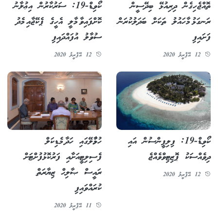
ތޮއްޖެހިގެން ދިރިއުޅޭ ބިދޭސީން
ކޯވިޑް-19: ސަރުކާރުން އިޢުލާނު
ރަނގަޅު މާހައުލު ތަކަށް ބަދަލުކުރަން
ކޮށްފައިވާ މާލީ އެހީގެ ޕެކޭޖާއި މެދު
ފަށައިފި
ސުވާލު އުފައްދައިފި
12 އޭޕްރީލު 2020
12 އޭޕްރީލު 2020
ކޯވިޑް-19: ފިލިޕީންސުން އައި
ހުޅުމާލޭގައި ހަދާ މެޑިކަލް
ދިވެއްސަކު ޕޮޒިޓިވްވެއްޖެ
ފެސިލިޓީއަށާއި ފަރުކޮޅުފުށްޓަށް
ރައީސް ޞާލިޙް ޒިޔާރަތް
12 އޭޕްރީލު 2020
ކުރައްވައިފި
11 އޭޕްރީލު 2020