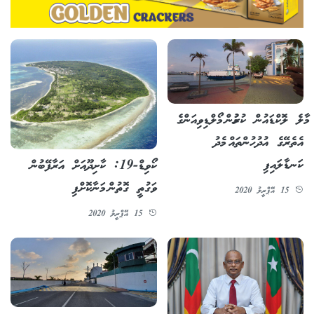
މާލެ ލޮކްޑައުން ކުރުމުން މޯލްޑިވިއަންގެ
އެތެރޭގެ އުދުހުންތައް މެދު
ކަނޑާލައިފި
ކޯވިޑް-19: ކާށިދޫއަށް އަރާފޭބުން
ވަގުތީ ގޮތުން މަނާކޮށްފި
15 އޭޕްރީލު 2020
15 އޭޕްރީލު 2020