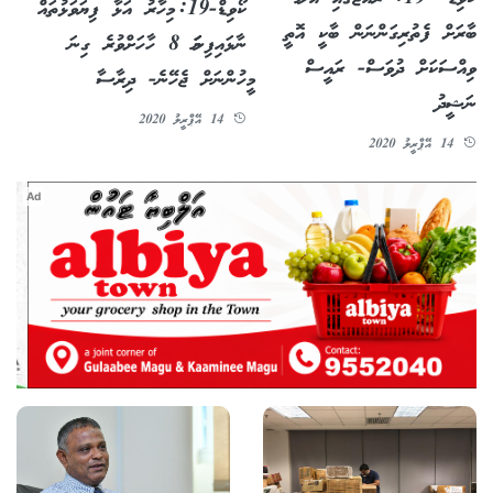
ކޯވިޑް-19: މިހާރު އަޅާ ފިޔަވަޅުތައް
ބާރަށް ފެތުރިގަންނަން ބާކީ އޮތީ
ނާޅައިފިނަމަ 8 ހާހަށްވުރެ ގިނަ
ވިއްސަކަށް ދުވަސް- ރައީސް
މީހުންނަށް ޖެހޭނެ- ދިރާސާ
ނަޝީދު
14 އޭޕްރީލު 2020
14 އޭޕްރީލު 2020
Ad