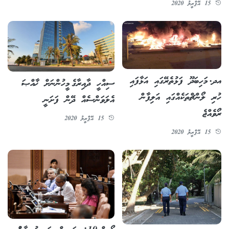
15 އޭޕްރީލު 2020
އދ. މަހިބަދޫ ފަޅުތެރޭގައި އަޅާފައި
ސިއްހީ ދާއިރާގެ މީހުންނަށް ޚާއްޞަ
ހުރި ލޯންޗްތަކެއްގައި އަލިފާން
އެލަވަންސެއް ދޭން ފަށަނީ
ރޯވެއްޖެ
15 އޭޕްރީލު 2020
15 އޭޕްރީލު 2020