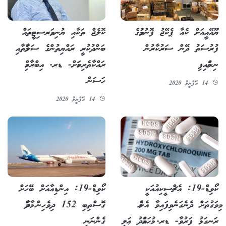
ޔޫއޭއީއަށް ކެއާ ޕެކޭޖު ފޮނުވުމުގެ
ކޮލެޖް ތަކާއި ޔުނިވަރސިޓީތައް
ފުރުސަތު ދޭން ސަރުކާރުން
ބަންދުކުރީ ރައްޔިތުންގެ ސަލާމަތާއި
ނިންމައިފި
ރައްކާތެރިކަމަށް- ޑރ. އިބްރާހިމް
ހަސަން
14 އޭޕްރީލު 2020
14 އޭޕްރީލު 2020
ކޯވިޑް-19: އެޗްސީކިއުއަކީ
ކޯވިޑް-19: އިންޑިއާއަށް ބޭހަށް
މިވަގުތަށް ދެނެގަނެވިފައިވާ އެންމެ
ގޮސްތިބި 152 ދިވެހިން މާދަމާ
ރަނގަޅު ފަރުވާ- ޑރ. މުޙައްމަދު ޢަލީ
ގެންނަނީ