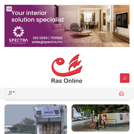
Ad
މެނޫ