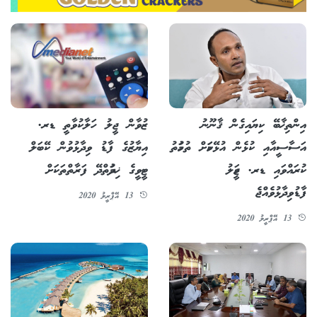
އިންތިޚާބޭ ކިޔައިގެން ޤާނޫނު
ޒުވާން ޖީލު ހަލާކުވާތީ ޑރ.
އަސާސީއާއި ކުޅެން އުޅޭކަމަށް ތުހުމަތު
އިޔާޒުގެ ފާޑު ވިދާޅުވުން ކޭބަލް
ކުރައްވައި ޑރ. ޖަމީލު
ޓީވީގެ ޚިދުމަތްދޭ ފަރާތްތަކަށް
ފާޑުވިދާޅުވެއްޖެ
13 އޭޕްރީލު 2020
13 އޭޕްރީލު 2020