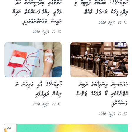
ކޯވިޑް-19: ބައްޔަށް ޕޮޒިޓިވް ވި
ހުޅުމާލޭގައި ބިދޭސީންނަށް ހަދާ
ދިވެހި މީހަކު ރަނގަޅު ވެއްޖެ
ވަގުތީ ހިޔާގެ މަސައްކަތް ނައިބް
ރައީސް ބައްލަވާލައްވައިފި
12 އޭޕްރީލު 2020
12 އޭޕްރީލު 2020
ކައުންސިލް އިންތިޚާބުގެ ދެބިލް
ކޯވިޑް-19 އާއި ގުޅިގެން ލޭ
އެޖެންޑާކުރި ހޯމަ ދުވަހުގެ ޖަލްސާ
ލިބުން ދަތިވެފައި
ފަސްކޮށްފި
12 އޭޕްރީލު 2020
12 އޭޕްރީލު 2020
Ad