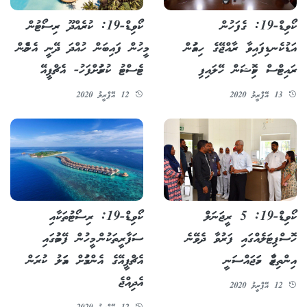
ކޯވިޑް-19: ގެފަހުން
ކޯވިޑް-19: ކުރެއްދޫ ރިސޯޓުން
އަޑުކެނޑިފައިވާ ރާއްޖޭގެ ހިއުމަން
މީހުން ފައިބަން ހުއްދަ ދޭނީ އެންމެން
ރައިޓްސް ކޮމިޝަން ހޭލައިފި
ޓެސްޓު ކުރުމަށްފަހު- އެޗްޕީއޭ
13 އޭޕްރީލު 2020
12 އޭޕްރީލު 2020
ކޯވިޑް-19: 5 ރީޖަނަލް
ކޯވިޑް-19: ރިސޯޓުތަކާއި
ހޮސްޕިޓަލެއްގައި ފަރުވާ ދެވޭނެ
ސަފާރީތަކުން މީހުން ފޭބުމުގައި
އިންތިޒާމް ހަމަޖައްސަނީ
އެޗްޕީއޭގެ އެންގުމަށް އަމަލު ކުރަން
އެދިއްޖެ
12 އޭޕްރީލު 2020