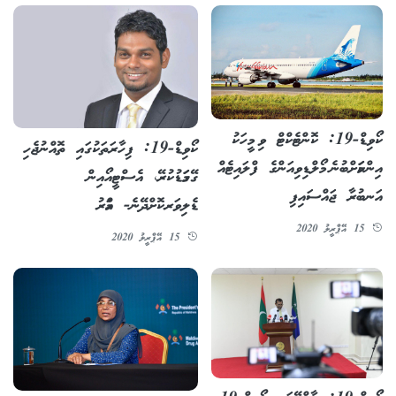
ކޯވިޑް-19: ކޮންޓެކްޓް ވި މީހަކު
ކޯވިޑް-19: ފިހާރަތަކުގައި ތޮއްނުޖެހި
އިންކަމަށްބުނެ މޯލްޑިވިއަންގެ ފްލައިޓެއް
ގޭގަމަޑުކުރޭ، އެސްޓީއޯއިން
އަނބުރާ ޖައްސައިފި
ޑެލިވަރކޮށްދޭނެ- އަމްރު
15 އޭޕްރީލު 2020
15 އޭޕްރީލު 2020