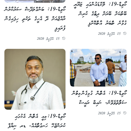
ކޯވިޑް-19: ލޮކްޑައުންގައި ޒަރޫރީ
ކޯވިޑް-19: ބަންގްލަދޭޝް ސަރުކާރުން
ބޭނުމަކަށް ބޭރަށް ދިއުމުގެ ކުރިން
ރާއްޖެއަށް ދޭ އެހީގެ ތަކެތި ހިފައިގެން
ގުޅާނެ ނަމްބަރު އާންމުކޮށްފި
ފުރައިފި
15 އޭޕްރީލު 2020
15 އޭޕްރީލު 2020
ކޯވިޑް-19: އެންމެން ގުޅިގެން މިކަމުން
ސަލާމަތްވެވޭނެ- ނައިބް ރައީސް
15 އޭޕްރީލު 2020
ކޯވިޑް-19: މިއީ އެންމެން އެކުގައި
ކުރަންޖެހޭ ހަނގުރާމައެއް- ޑރ ނިޔާފް