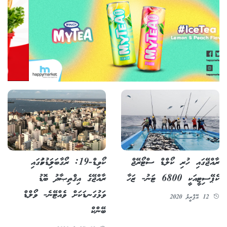
ރާއްޖޭގައި ހުރި ކޯލްޑް ސްޓޯރޭޖް
ކޯވިޑް-19: ރޯގާބަލިމަޑުކަމުގައި
ކެޕޭސިޓީއަކީ 6800 ޓަނު- ޒަހާ
ރާއްޖޭގެ އިޤްތިޞާދު ބޮޑު
ވަޅުގަނޑަކަށް ވެއްޓޭނެ- ވޯލްޑް
12 އޭޕްރީލު 2020
ބޭންކް