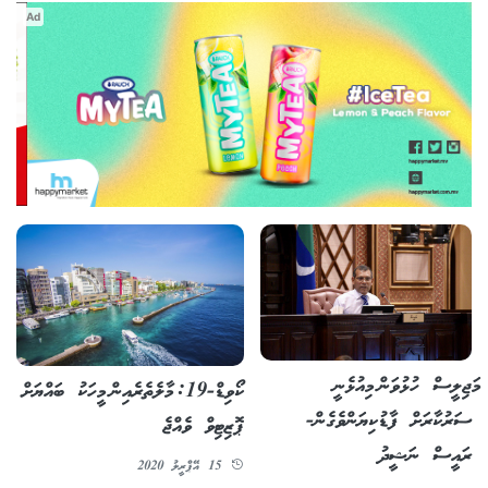
Ad
މަޖިލީސް ހުޅުވަން މިއުޅެނީ
ކޯވިޑް-19: މާލެތެރެއިން މީހަކު ބައްޔަށް
ސަރުކާރަށް ފާޑުކިޔަންވެގެން-
ޕޮޒިޓިވް ވެއްޖެ
ރައީސް ނަޝީދު
15 އޭޕްރީލު 2020