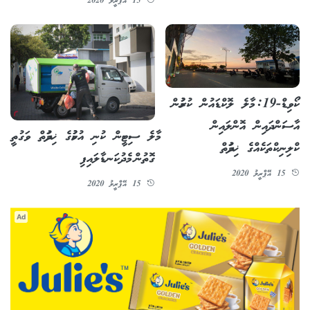
15 އޭޕްރީލު 2020
ކޯވިޑް-19: މާލެ ލޮކްޑައުން ކުރުމުން
އާސަންދައިން އޮންލައިން
މާލެ ސިޓީން ކުނި އުކުމުގެ ޚިދުމަތް ވަގުތީ
ކްލިނިކްތަކެއްގެ ޚިދުމަތް
ގޮތުން މެދުކަނޑާލައިފި
15 އޭޕްރީލު 2020
15 އޭޕްރީލު 2020
Ad